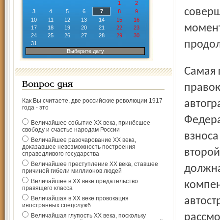
1
2
соверш
3
4
5
6
7
8
9
10
11
12
13
14
15
16
момент
17
18
19
20
21
22
23
24
25
26
27
28
29
30
продол
31
Выберите дату
Самая горячая для страховщиков тема – принятие по-
Вопрос дня
правок
Как Вы считаете, две российские революции 1917
автогр
года - это
Федера
Величайшее событие ХХ века, принёсшее
свободу и счастье народам России
взноса
Величайшее разочарование ХХ века,
доказавшее невозможность построения
второй
справедливого государства
Величайшее преступление ХХ века, ставшее
должна
причиной гибели миллионов людей
Величайшее в ХХ веке предательство
компен
правящего класса
Величайшая в ХХ веке провокация
автост
иностранных спецслужб
рассмо
Величайшая глупость ХХ века, поскольку