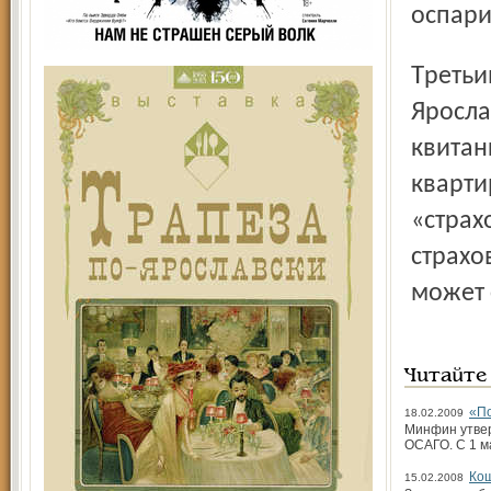
оспари
Третьим адресатом страхового комитета стала мэрия
Яросла
квитан
кварти
«страх
страхо
может 
Читайте
«По
18.02.2009
Минфин утвер
ОСАГО. С 1 м
Ко
15.02.2008