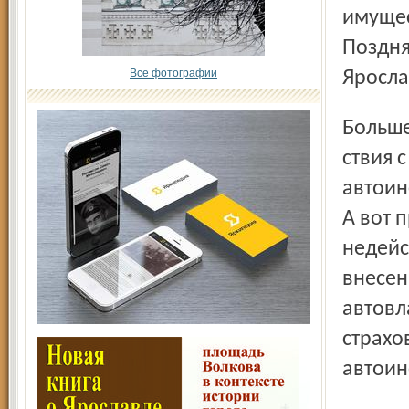
имущес
Поздня
Все фотографии
Яросла
Больше всего вопросов вызывают проблемы взаимодей-
ствия 
автоин
А вот 
недейс
внесен
автовл
страхо
автоин