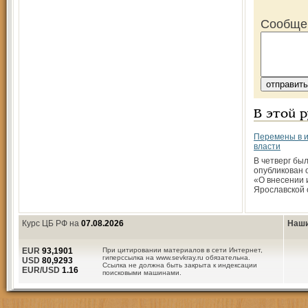
Сообще
В этой 
Перемены в 
власти
В четверг бы
опубликован 
«О внесении 
Ярославской 
Курс ЦБ РФ на
07.08.2026
Наши
EUR
93,1901
При цитировании материалов в сети Интернет,
гиперссылка на www.sevkray.ru обязательна.
USD
80,9293
Ссылка не должна быть закрыта к индексации
EUR/USD
1.16
поисковыми машинами.