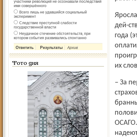
участники революций не осознавали последствий
ими совершённого
Всего лишь не удавшийся социальный
Ярославских страховщиков волнуют сроки введения в
эксперимент
Следствие преступной слабости
дей-ст
государственной власти
Неудачное стечение обстоятельств, при
года (э
котором события развивались спонтанно
оплати
Архив
проигр
Фото дня
их сло
– За первый год действия «автогражданки» выплаты
страхо
бранны
полови
ОСАГО.
надеют