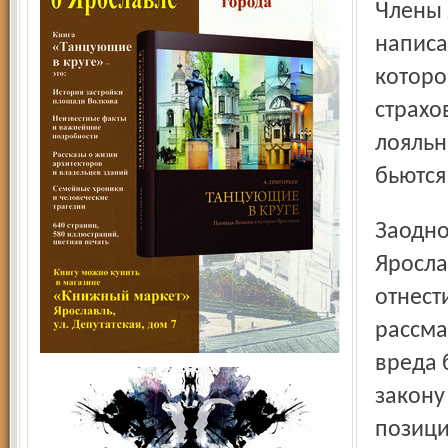
Члены ярославского страхового комитета решили
написа
которо
страхо
лояльн
бьются
Заодно решено обратиться и к председателям судов
Яросла
отнест
рассма
вреда 
закону
позици