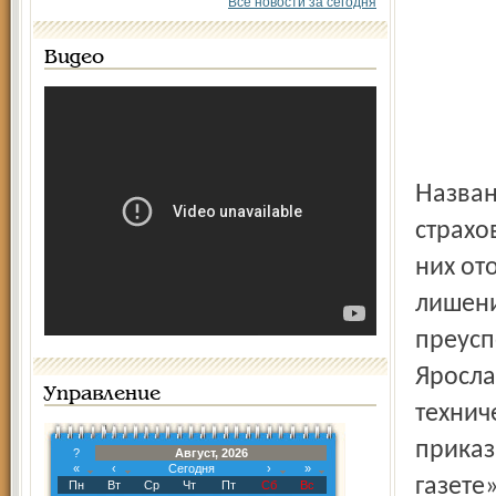
Все новости за сегодня
Видео
Названия фирм созвучны, и руководителям ярославских
страхо
них от
лишени
преусп
Яросла
Управление
технич
приказ
?
Август, 2026
«
‹
Сегодня
›
»
газете
Пн
Вт
Ср
Чт
Пт
Сб
Вс