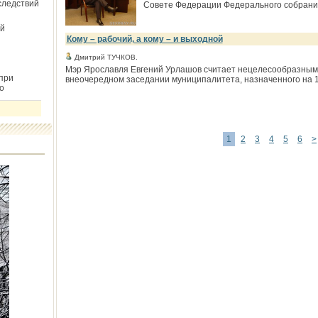
следствий
Совете Федерации Федерального собрания
й
Кому – рабочий, а кому – и выходной
Дмитрий ТУЧКОВ.
Мэр Ярославля Евгений Урлашов считает нецелесообразным 
при
внеочередном заседании муниципалитета, назначенного на 1
о
1
2
3
4
5
6
>