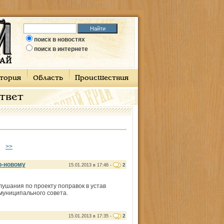
поиск в новостях
поиск в интернете
тория
Область
Происшествия
ответ
>>
о-новому
2
15.01.2013 в 17:46 -
ушания по проекту поправок в устав
униципального совета.
2
15.01.2013 в 17:35 -