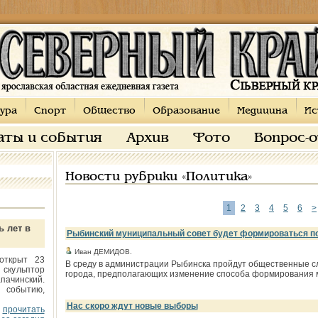
ура
Спорт
Общество
Образование
Медицина
Ис
аты и события
Архив
Фото
Вопрос-
Новости рубрики «Политика»
1
2
3
4
5
6
>
ь лет в
Рыбинский муниципальный совет будет формироваться п
Иван ДЕМИДОВ.
открыт 23
В среду в администрации Рыбинска пройдут общественные сл
 скульптор
города, предполагающих изменение способа формирования м
пачинский.
 событию,
Нас скоро ждут новые выборы
прочитать