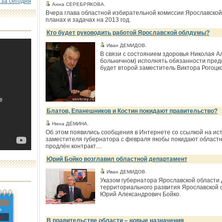
 за сегодня
Анна СЕРЕБРЯКОВА.
Вчера глава областной избирательной комиссии Ярославской
планах и задачах на 2013 год.
Кто будет руководить работой Ярославской облдумы?
Иван ДЕМИДОВ.
В связи с состоянием здоровья Николая А
больничном) исполнять обязанности пред
будет второй заместитель Виктора Рогоцко
Блатов, Епанешников и Костин покидают правительство?
Нина ДЁМИНА.
Об этом появились сообщения в Интернете со ссылкой на ист
заместителя губернатора с февраля якобы покидают областно
продлён контракт....
Юрий Бойко возглавил областной департамент
Иван ДЕМИДОВ.
Указом губернатора Ярославской области
территориального развития Ярославской о
Юрий Александрович Бойко.
»
с
В правительстве области – новые назначения