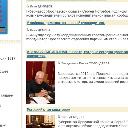
2
9
Иван ДЕМИДОВ.
Губернатор Ярославской области Сергей Ястребов подписал р
6
новых руководителей органов исполнительной власти, сообщае
3
0
У либерал-демократов – новый руководитель
Нина ДЁМИНА.
В минувшую субботу координационным советом регионально
координатор Ярославского отделения партии. Им стал 23-ле
Анатолий ЛИСИЦЫН:«Ценности, которые сегодня пропаган
являются»
юции 1917
Беседовала Елена СОЛОНДАЕВА.
ёсшее
Завершается 2012 год. Пришла пора подве
предлагает читателям вспомнить самых яр
интервью с которыми имели широкий резона
ставшее
о
Рогоцкий стал сенатором
Иван ДЕМИДОВ.
Губернатор Ярославской области Сергей Я
льку
являющегося сейчас председателем Яросл