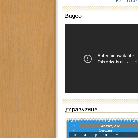
Все новости
Видео
Управление
?
Август, 2026
«
‹
Сегодня
›
Пн
Вт
Ср
Чт
Пт
Сб
В