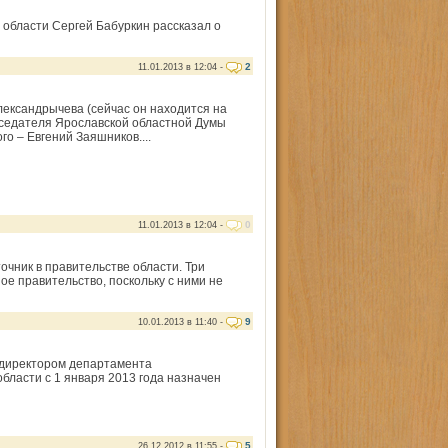
 области Сергей Бабуркин рассказал о
2
11.01.2013 в 12:04 -
лександрычева (сейчас он находится на
седателя Ярославской областной Думы
го – Евгений Заяшников....
0
11.01.2013 в 12:04 -
очник в правительстве области. Три
е правительство, поскольку с ними не
9
10.01.2013 в 11:40 -
 директором департамента
бласти с 1 января 2013 года назначен
5
26.12.2012 в 11:55 -