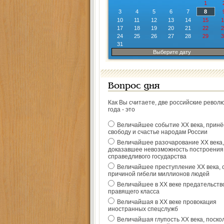
1
3
4
5
6
7
8
10
11
12
13
14
15
1
17
18
19
20
21
22
2
24
25
26
27
28
29
3
31
Выберите дату
Вопрос дня
Как Вы считаете, две российские револ
года - это
Величайшее событие ХХ века, прин
свободу и счастье народам России
Величайшее разочарование ХХ века,
доказавшее невозможность построения
справедливого государства
Величайшее преступление ХХ века, 
причиной гибели миллионов людей
Величайшее в ХХ веке предательств
правящего класса
Величайшая в ХХ веке провокация
иностранных спецслужб
Величайшая глупость ХХ века, поско