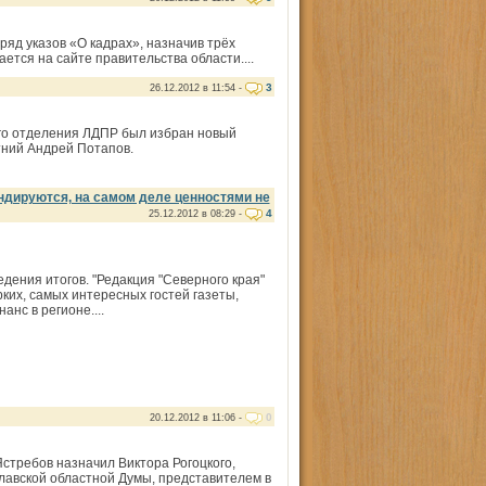
яд указов «О кадрах», назначив трёх
тся на сайте правитель­ства области....
3
26.12.2012 в 11:54 -
го отделения ЛДПР был избран новый
тний Андрей Потапов.
дируются, на самом деле ценностями не
4
25.12.2012 в 08:29 -
дения итогов. "Редакция "Северного края"
ких, самых интересных гостей газеты,
нс в регионе....
0
20.12.2012 в 11:06 -
стребов наз­начил Виктора Рогоцкого,
авской областной Думы, представителем в