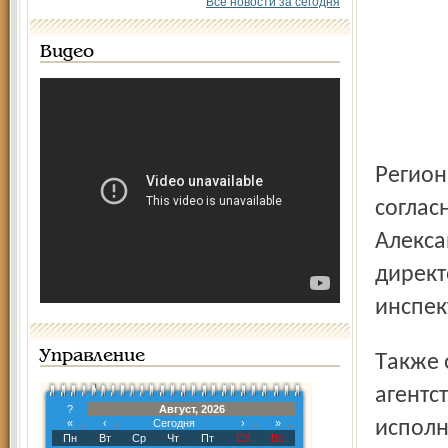
Все новости за сегодня
Видео
Региональный департамент ветеринарии, образованный
соглас
Алекса
директ
инспек
Управление
Также определены руководители двух региональных
агентс
?
Август, 2026
«
‹
Сегодня
›
»
исполн
Пн
Вт
Ср
Чт
Пт
Сб
Вс