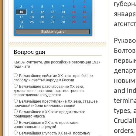
1
2
губерн
3
4
5
6
7
8
9
10
11
12
13
14
15
16
января
17
18
19
20
21
22
23
24
25
26
27
28
29
30
агентс
31
Выберите дату
Руководить агентством транспорта будет Александр
Болтов
Вопрос дня
первым
Как Вы считаете, две российские революции 1917
года - это
департ
Величайшее событие ХХ века, принёсшее
новым 
свободу и счастье народам России
Величайшее разочарование ХХ века,
and ind
доказавшее невозможность построения
справедливого государства
termina
Величайшее преступление ХХ века, ставшее
причиной гибели миллионов людей
types, 
Величайшее в ХХ веке предательство
правящего класса
Crucial
Величайшая в ХХ веке провокация
иностранных спецслужб
orders,
Величайшая глупость ХХ века, поскольку