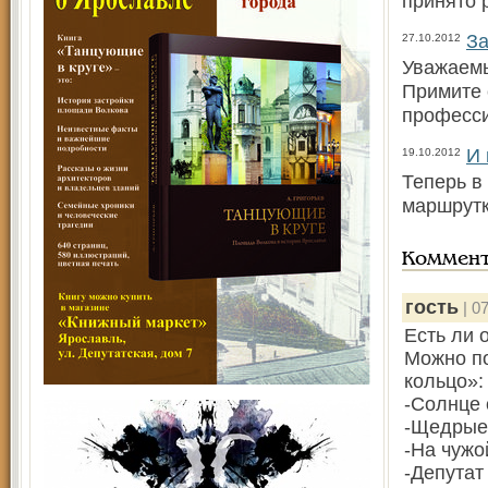
принято 
За
27.10.2012
Уважаемы
Примите 
професс
И 
19.10.2012
Теперь в
маршрутк
Коммен
гость
| 07
Есть ли 
Можно по
кольцо»:
-Солнце 
-Щедрые 
-На чужой
-Депута