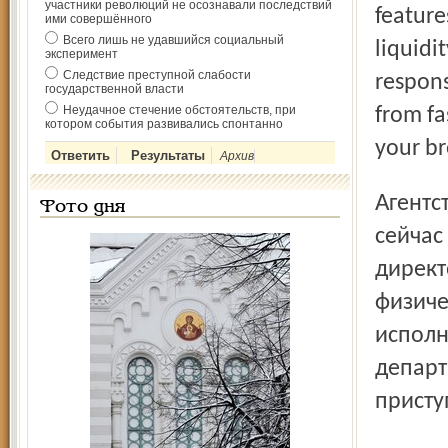
участники революций не осознавали последствий
feature
ими совершённого
Всего лишь не удавшийся социальный
liquidi
эксперимент
Следствие преступной слабости
respon
государственной власти
Неудачное стечение обстоятельств, при
from fa
котором события развивались спонтанно
your br
Архив
Агентство по делам молодёжи возглавит Максим Цветков,
Фото дня
сейчас
директ
физиче
исполн
департ
присту