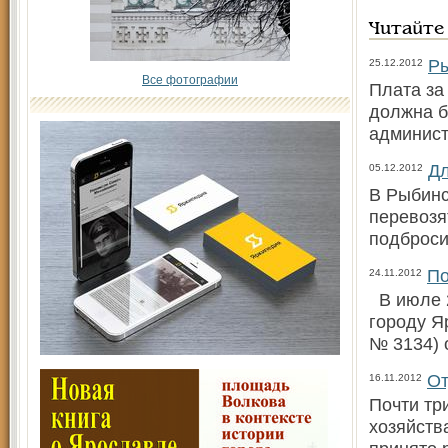
Читайте
Ры
25.12.2012
Все фотографии
Плата за
должна б
админист
Дл
05.12.2012
В Рыбинс
перевозя
подброси
По
24.11.2012
В июле 2
городу Я
№ 3134) о
От
16.11.2012
Почти тр
хозяйств