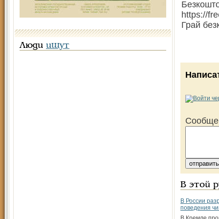
Безкошто
https://f
Грай безк
Люди
ищут
Написа
Сообще
В этой 
В России раз
поведения чи
В Кремле пр