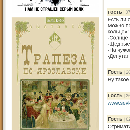
гость
| 07
Есть ли 
Можно по
кольцо»:
-Солнце 
-Щедрые 
-На чужой
-Депута
Гость
| 2
Ну такое
Гость
| 2
www.sevk
Гость
| 0
Отримати