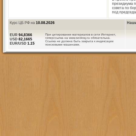
президиума п
совета по бо
под председа
Курс ЦБ РФ на
10.08.2026
Наши
EUR
94,8366
При цитировании материалов в сети Интернет,
гиперссылка на www.sevkray.ru обязательна.
USD
82,1665
Ссылка не должна быть закрыта к индексации
EUR/USD
1.15
поисковыми машинами.