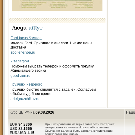
Люди
ищут
Ford focus бампер
модели Ford. Оригинал и аналоги. Низкие цены.
Доставка
spoiler-shop.ru
7 телефон
Поможем выбрать телефон и оформить покупку.
Ждем вашего звонка
good-zon.ru
Грузчики недорого
Грузчики быстро справятся с задачей. Согласуем
объём и удобное время
artelgruzchikov.ru
Курс ЦБ РФ на
09.08.2026
Наши
EUR
94,8366
При цитировании материалов в сети Интернет,
гиперссылка на www.sevkray.ru обязательна.
USD
82,1665
Ссылка не должна быть закрыта к индексации
EUR/USD
1.15
поисковыми машинами.