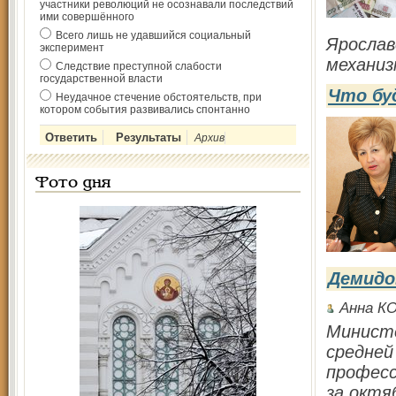
участники революций не осознавали последствий
ими совершённого
Всего лишь не удавшийся социальный
Ярослав
эксперимент
механизм
Следствие преступной слабости
государственной власти
Что бу
Неудачное стечение обстоятельств, при
котором события развивались спонтанно
Архив
Фото дня
Демидо
Анна К
Министе
средней
професс
за октя