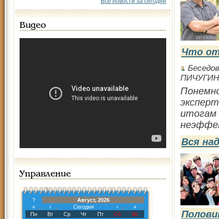
Все новости за сегодня
Видео
Что от
Беседо
ПИЧУГИН
Понемно
эксперт
итогам 
неэффек
Вся на
Управление
?
Август, 2026
«
‹
Сегодня
›
»
Полови
Пн
Вт
Ср
Чт
Пт
Сб
Вс