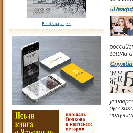
«Неэфф
Все фотографии
российс
вошли и
Служба
универс
русског
получит