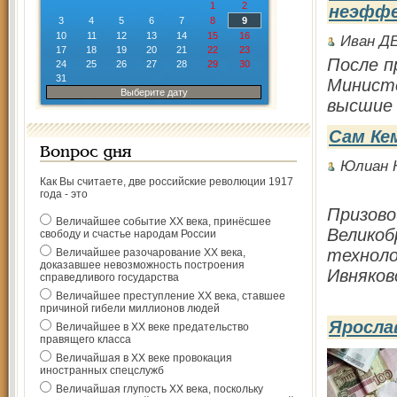
1
2
неэфф
3
4
5
6
7
8
9
10
11
12
13
14
15
16
Иван Д
17
18
19
20
21
22
23
После п
24
25
26
27
28
29
30
31
Министе
Выберите дату
высшие 
Сам Ке
Вопрос дня
Юлиан
Как Вы считаете, две российские революции 1917
года - это
Призово
Величайшее событие ХХ века, принёсшее
Великоб
свободу и счастье народам России
техноло
Величайшее разочарование ХХ века,
доказавшее невозможность построения
Ивняковс
справедливого государства
Величайшее преступление ХХ века, ставшее
причиной гибели миллионов людей
Яросла
Величайшее в ХХ веке предательство
правящего класса
Величайшая в ХХ веке провокация
иностранных спецслужб
Величайшая глупость ХХ века, поскольку