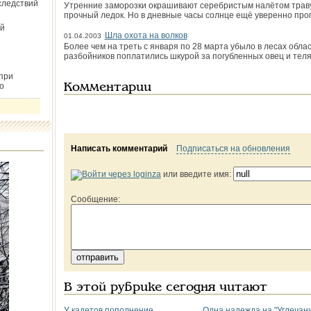
следствий
Утренние заморозки окрашивают серебристым налётом траву
прочный ледок. Но в дневные часы солнце ещё уверенно прог
й
Шла охота на волков
01.04.2003
Более чем на треть с января по 28 марта убыло в лесах обла
разбойников поплатились шкурой за погубленных овец и телят
при
о
Комментарии
Написать комментарий
Подписаться на обновления
или введите имя:
Сообщение:
В этой рубрике сегодня читают
У кадетов пополнение
Одна надежда на "Углечан