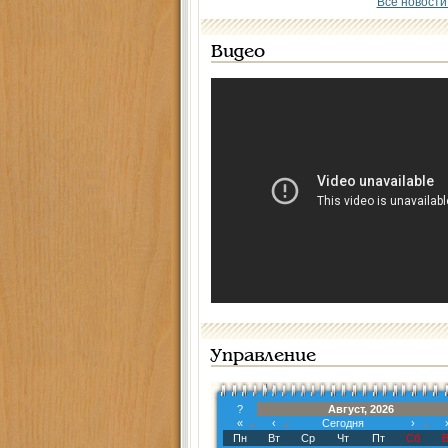
Все новости
Видео
Управление
?
Август, 2026
«
‹
Сегодня
›
Пн
Вт
Ср
Чт
Пт
Сб
В