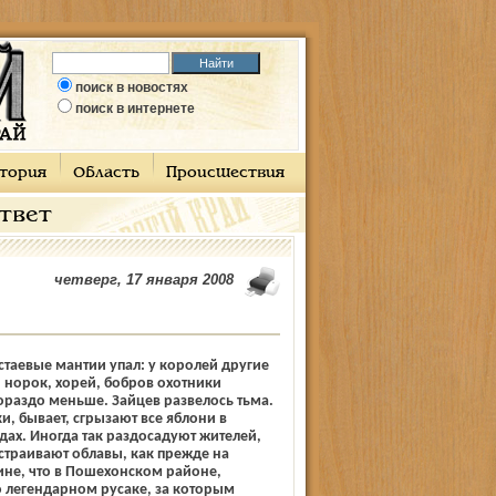
поиск в новостях
поиск в интернете
тория
Область
Происшествия
ответ
четверг, 17 января 2008
стаевые мантии упал: у королей другие
 норок, хорей, бобров охотники
раздо меньше. Зайцев развелось тьма.
и, бывает, сгрызают все яблони в
дах. Иногда так раздосадуют жителей,
устраивают облавы, как прежде на
ине, что в Пошехонском районе,
 легендарном русаке, за которым