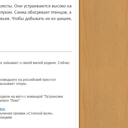
клесты. Они устраиваются высоко на
 пухом. Самка обогревает птенцов, а
вьев. Чтобы добывать их из шишек,
е забывает о своей малой родине. Сейчас
возведшего на российский престол
 вызывает споры.
ходили на матч с командой "Татранские
кого "Локо".
вль
ручения премии «Степной волк»,
оицким.