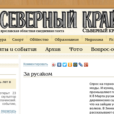
ура
Спорт
Общество
Образование
Медицина
Ис
аты и события
Архив
Фото
Вопрос-
Комментировать
За русаком
ь лет в
Спрос на горно
моды. И куниц,
промышляют го
открыт 23
К 8 Марта русак
 скульптор
пачинский.
деревенских са
 событию,
что на зайцев 
волков. В Зинк
прочитать
рассказывают о