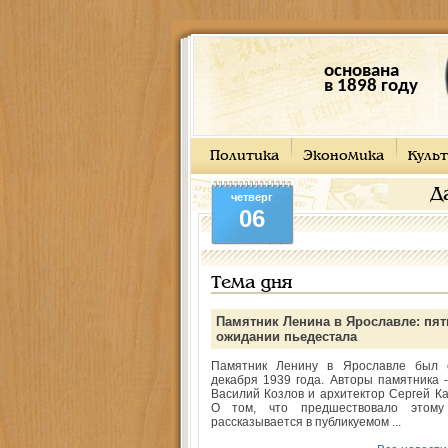
основана
в 1898 году
Политика
Экономика
Культ
Д
четверг
06
Тема дня
Памятник Ленина в Ярославле: пят
ожидании пьедестала
Памятник Ленину в Ярославле был 
декабря 1939 года. Авторы памятника -
Василий Козлов и архитектор Сергей Ка
О том, что предшествовало этому
рассказывается в публикуемом ...