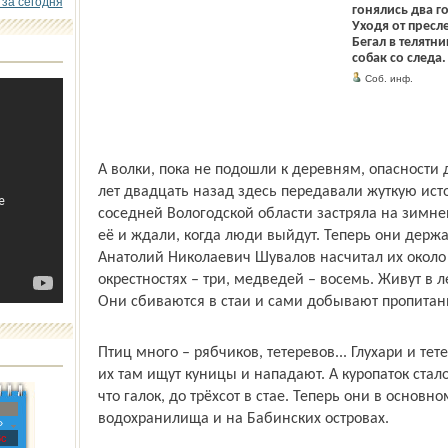
 за сегодня
гонялись два г
Уходя от пресл
Бегал в телятн
собак со следа.
Соб. инф.
А волки, пока не подошли к деревням, опасности 
лет двадцать назад здесь передавали жуткую исто
соседней Вологодской области застряла на зимне
её и ждали, когда люди выйдут. Теперь они держат
Анатолий Николаевич Шувалов насчитал их около д
окрестностях – три, медведей – восемь. Живут в
Они сбиваются в стаи и сами добывают пропитани
Птиц много – рябчиков, тетеревов... Глухари и тет
их там ищут куницы и нападают. А куропаток стал
что галок, до трёхсот в стае. Теперь они в основ
водохранилища и на Бабинских островах.
»
с