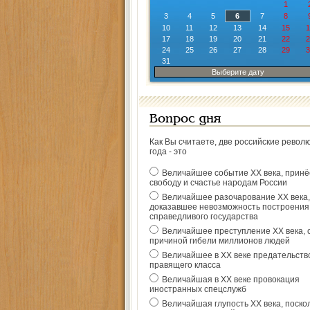
1
3
4
5
6
7
8
10
11
12
13
14
15
1
17
18
19
20
21
22
2
24
25
26
27
28
29
3
31
Выберите дату
Вопрос дня
Как Вы считаете, две российские револ
года - это
Величайшее событие ХХ века, прин
свободу и счастье народам России
Величайшее разочарование ХХ века,
доказавшее невозможность построения
справедливого государства
Величайшее преступление ХХ века, 
причиной гибели миллионов людей
Величайшее в ХХ веке предательств
правящего класса
Величайшая в ХХ веке провокация
иностранных спецслужб
Величайшая глупость ХХ века, поско