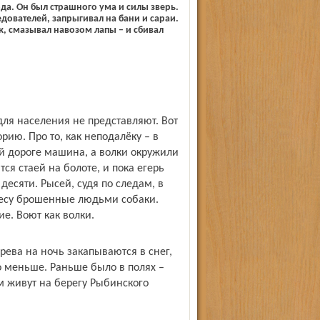
ода. Он был страшного ума и силы зверь.
едователей, запрыгивал на бани и сараи.
ик, смазывал навозом лапы – и сбивал
для населения не представляют. Вот
рию. Про то, как неподалёку – в
й дороге машина, а волки окружили
ся стаей на болоте, и пока егерь
есяти. Рысей, судя по следам, в
 лесу брошенные людьми собаки.
е. Воют как волки.
ерева на ночь закапываются в снег,
о меньше. Раньше было в полях –
ном живут на берегу Рыбинского