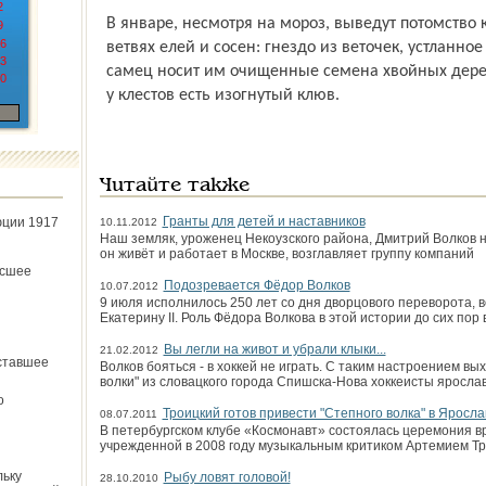
2
В январе, несмотря на мороз, выведут потомство 
9
6
ветвях елей и сосен: гнездо из веточек, устланное
3
самец носит им очищенные семена хвойных дере
0
у клестов есть изогнутый клюв.
Читайте также
Гранты для детей и наставников
юции 1917
10.11.2012
Наш земляк, уроженец Некоузского района, Дмитрий Волков н
он живёт и работает в Москве, возглавляет группу компаний
ёсшее
Подозревается Фёдор Волков
10.07.2012
9 июля исполнилось 250 лет со дня дворцового переворота, 
Екатерину II. Роль Фёдора Волкова в этой истории до сих пор
Вы легли на живот и убрали клыки...
21.02.2012
ставшее
Волков бояться - в хоккей не играть. С таким настроением вы
волки" из словацкого города Спишска-Нова хоккеисты ярославс
о
Троицкий готов привести "Степного волка" в Яросла
08.07.2011
В петербургском клубе «Космонавт» состоялась церемония в
учрежденной в 2008 году музыкальным критиком Артемием Тр
льку
Рыбу ловят головой!
28.10.2010