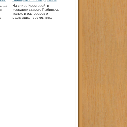
когда
На улице Крестовой, в
ая
«сердце» старого Рыбинска,
только и разговоров о
ь
рухнувших перекрытиях