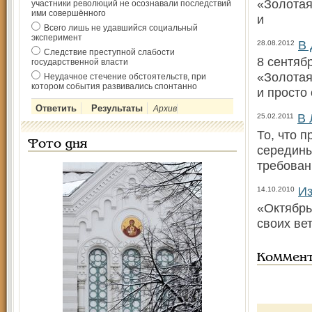
«Золотая
участники революций не осознавали последствий
ими совершённого
и
Всего лишь не удавшийся социальный
эксперимент
В 
28.08.2012
Следствие преступной слабости
8 сентяб
государственной власти
«Золотая
Неудачное стечение обстоятельств, при
котором события развивались спонтанно
и просто
Архив
В 
25.02.2011
То, что 
Фото дня
середины
требован
Из
14.10.2010
«Октябрь
своих ве
Коммен