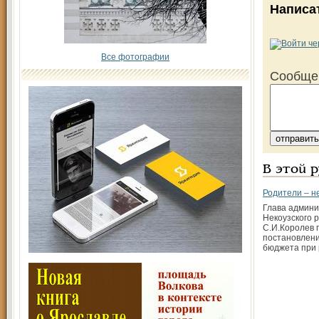
Написа
Все фотографии
Сообще
В этой 
Родители – н
Глава админ
Некоузского 
С.И.Королев 
постановлени
бюджета при