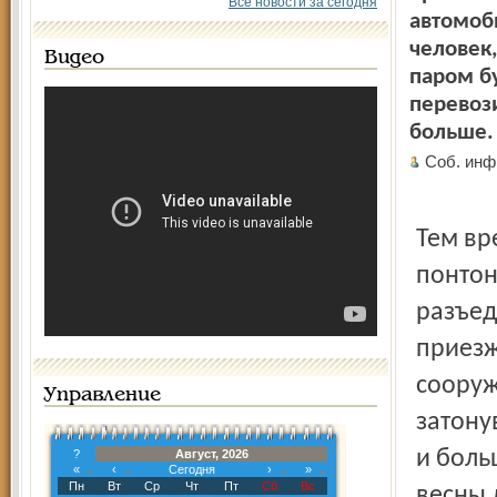
Все новости за сегодня
автомоби
человек,
Видео
паром б
перевози
больше.
Соб. инф
Тем вр
понтон
разъед
приезж
сооруж
Управление
затону
и боль
?
Август, 2026
«
‹
Сегодня
›
»
Пн
Вт
Ср
Чт
Пт
Сб
Вс
весны 