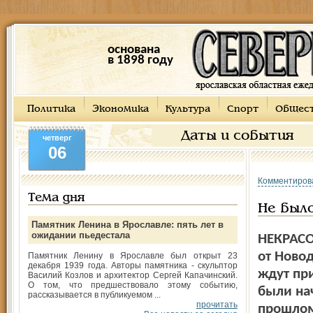
основана
в 1898 году
Политика
Экономика
Культура
Спорт
Общес
Даты и события
четверг
06
Комментиров
Тема дня
Не было
Памятник Ленина в Ярославле: пять лет в
ожидании пьедестала
НЕКРАСО
от Ново
Памятник Ленину в Ярославле был открыт 23
декабря 1939 года. Авторы памятника - скульптор
ждут пр
Василий Козлов и архитектор Сергей Капачинский.
О том, что предшествовало этому событию,
были нач
рассказывается в публикуемом ...
прочитать
прошлом 