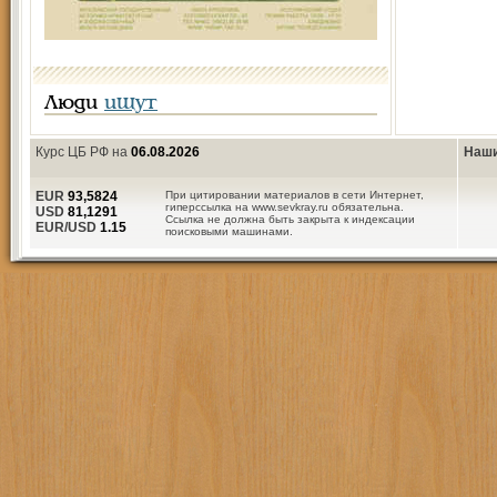
Люди
ищут
Курс ЦБ РФ на
06.08.2026
Наши
EUR
93,5824
При цитировании материалов в сети Интернет,
гиперссылка на www.sevkray.ru обязательна.
USD
81,1291
Ссылка не должна быть закрыта к индексации
EUR/USD
1.15
поисковыми машинами.