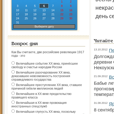
1
2
3
4
5
6
7
8
9
некрас
10
11
12
13
14
15
16
17
18
19
20
21
22
23
день с
24
25
26
27
28
29
30
31
Выберите дату
Читайте
Вопрос дня
Пе
13.10.2012
Как Вы считаете, две российские революции 1917
Долгожда
года - это
деревни 
Величайшее событие ХХ века, принёсшее
Некоузск
свободу и счастье народам России
Величайшее разочарование ХХ века,
доказавшее невозможность построения
Вс
21.09.2012
справедливого государства
Бабье ле
Величайшее преступление ХХ века, ставшее
прогнози
причиной гибели миллионов людей
температ
Величайшее в ХХ веке предательство
правящего класса
Величайшая в ХХ веке провокация
Яр
31.08.2012
иностранных спецслужб
8 сентяб
Величайшая глупость ХХ века, поскольку