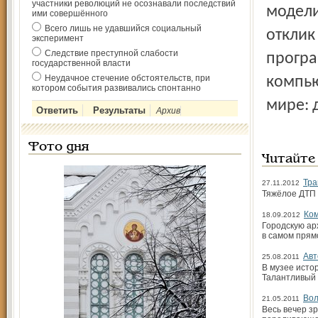
участники революций не осознавали последствий
модели
ими совершённого
Всего лишь не удавшийся социальный
отклик
эксперимент
Следствие преступной слабости
програ
государственной власти
Неудачное стечение обстоятельств, при
компью
котором события развивались спонтанно
мире: 
Архив
Фото дня
Читайте
Тра
27.11.2012
Тяжёлое ДТП 
Ком
18.09.2012
Городскую ар
в самом прям
Авт
25.08.2011
В музее исто
Талантливый 
Вол
21.05.2011
Весь вечер з