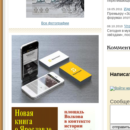
переливающег
Иде
19.05.2011
Премьеру «Зо
форумах этот
Все фотографии
Что
08.10.2010
Сегодня в му
звёздам», по
Коммен
Написа
Сообще