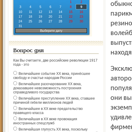
1
2
обыкно
3
4
5
6
7
8
9
10
11
12
13
14
15
16
парикм
17
18
19
20
21
22
23
24
25
26
27
28
29
30
резино
31
Выберите дату
волейб
выпуст
Вопрос дня
находя
Как Вы считаете, две российские революции 1917
года - это
Эксклюзив Ползунова (со знаком плюс испытанный
Величайшее событие ХХ века, принёсшее
авторо
свободу и счастье народам России
Величайшее разочарование ХХ века,
популя
доказавшее невозможность построения
справедливого государства
они вы
Величайшее преступление ХХ века, ставшее
причиной гибели миллионов людей
экземп
Величайшее в ХХ веке предательство
правящего класса
удивле
Величайшая в ХХ веке провокация
иностранных спецслужб
фирмен
Величайшая глупость ХХ века, поскольку