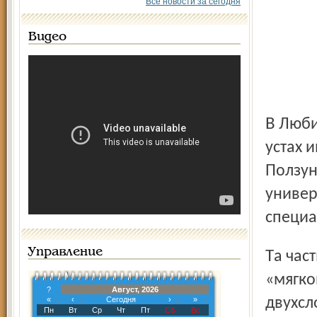
Все новости за сегодня
Видео
В Любиме и соседнем Данилове у сотрудников офисов на
устах 
Ползун
универ
специа
Управление
Та часть модели, которая соответствует так называемому
«мягко
?
Август, 2026
«
‹
Сегодня
›
»
двухсл
Пн
Вт
Ср
Чт
Пт
Сб
Вс