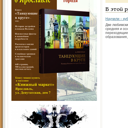
В этой 
Научили – ку
Две любимски
средняя и ос
переходящие 
образования,