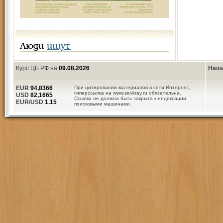
Люди
ищут
Курс ЦБ РФ на
09.08.2026
Наши
EUR
94,8366
При цитировании материалов в сети Интернет,
гиперссылка на www.sevkray.ru обязательна.
USD
82,1665
Ссылка не должна быть закрыта к индексации
EUR/USD
1.15
поисковыми машинами.