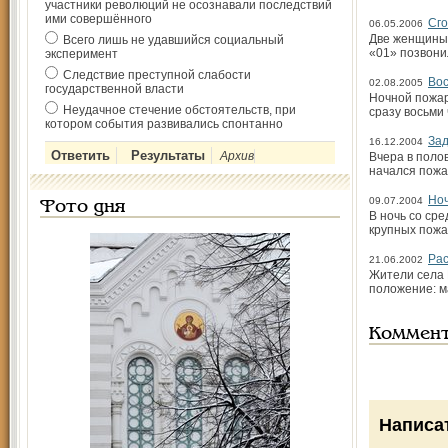
участники революций не осознавали последствий
ими совершённого
Сго
06.05.2006
Две женщины 
Всего лишь не удавшийся социальный
«01» позвони
эксперимент
Следствие преступной слабости
Вос
02.08.2005
государственной власти
Ночной пожар
Неудачное стечение обстоятельств, при
сразу восьми 
котором события развивались спонтанно
Зад
16.12.2004
Архив
Вчера в поло
начался пожа
Но
09.07.2004
Фото дня
В ночь со ср
крупных пожа
Рас
21.06.2002
Жители села 
положение: м
Коммен
Написа