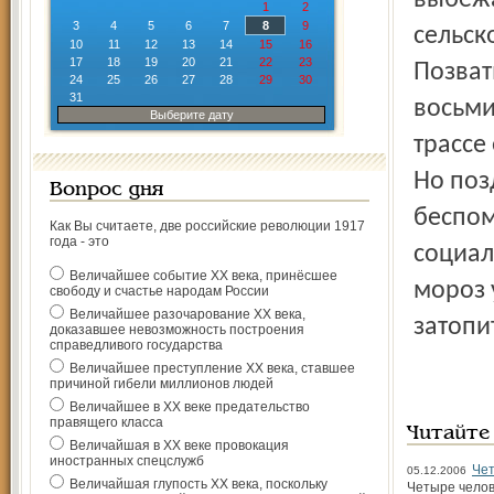
выбежа
1
2
3
4
5
6
7
8
9
сельск
10
11
12
13
14
15
16
17
18
19
20
21
22
23
Позват
24
25
26
27
28
29
30
31
восьми
Выберите дату
трассе
Но поз
Вопрос дня
беспом
Как Вы считаете, две российские революции 1917
года - это
социал
Величайшее событие ХХ века, принёсшее
мороз 
свободу и счастье народам России
Величайшее разочарование ХХ века,
затопит
доказавшее невозможность построения
справедливого государства
Величайшее преступление ХХ века, ставшее
причиной гибели миллионов людей
Величайшее в ХХ веке предательство
правящего класса
Читайте
Величайшая в ХХ веке провокация
иностранных спецслужб
Чет
05.12.2006
Величайшая глупость ХХ века, поскольку
Четыре челов