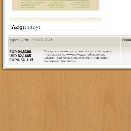
Люди
ищут
Курс ЦБ РФ на
08.08.2026
Наши
EUR
94,8366
При цитировании материалов в сети Интернет,
гиперссылка на www.sevkray.ru обязательна.
USD
82,1665
Ссылка не должна быть закрыта к индексации
EUR/USD
1.15
поисковыми машинами.