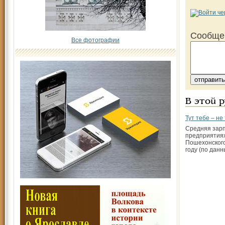
Сообще
Все фотографии
В этой 
Тут тебе – не
Средняя зарп
предприятиях
Пошехонского
году (по дан