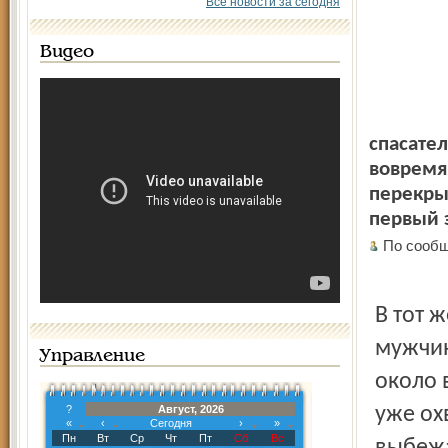
Все новости за сегодня
Видео
спасател
вовремя
перекры
первый 
По сообщ
В тот 
мужчин
Управление
около 
?
Август, 2026
уже ох
«
‹
Сегодня
›
»
Пн
Вт
Ср
Чт
Пт
Сб
Вс