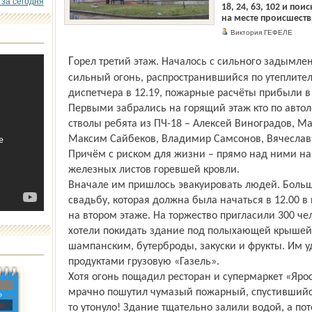
 за сегодня
18, 24, 63, 102 и по
на месте происшеств
Виктория ГЕФЕЛЕ
Горел третий этаж. Началось с сильного задымления, а потом внезапно возник
сильный огонь, распространившийся по утеплител
диспетчера в 12.19, пожарные расчёты прибыли в 
Первыми забрались на горящий этаж кто по автол
стволы ребята из ПЧ-18 – Алексей Виноградов, 
Максим Сайбеков, Владимир Самсонов, Вячеслав 
Причём с риском для жизни – прямо над ними на
железных листов горевшей кровли.
Вначале им пришлось эвакуировать людей. Больши
свадьбу, которая должна была начаться в 12.00 
на втором этаже. На торжество пригласили 300 че
хотели покидать здание под полыхающей крышей,
шампанским, бутерброды, закуски и фрукты. Им уд
продуктами грузовую «Газель».
Хотя огонь пощадил ресторан и супермаркет «Яросл
мрачно пошутил чумазый пожарный, спустившийся с
»
с
то утонуло! Здание тщательно залили водой, а по