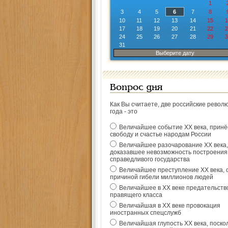
1
3
4
5
6
7
8
10
11
12
13
14
15
1
17
18
19
20
21
22
2
24
25
26
27
28
29
3
31
Выберите дату
Вопрос дня
Как Вы считаете, две российские револ
года - это
Величайшее событие ХХ века, прин
свободу и счастье народам России
Величайшее разочарование ХХ века,
доказавшее невозможность построения
справедливого государства
Величайшее преступление ХХ века, 
причиной гибели миллионов людей
Величайшее в ХХ веке предательств
правящего класса
Величайшая в ХХ веке провокация
иностранных спецслужб
Величайшая глупость ХХ века, поско