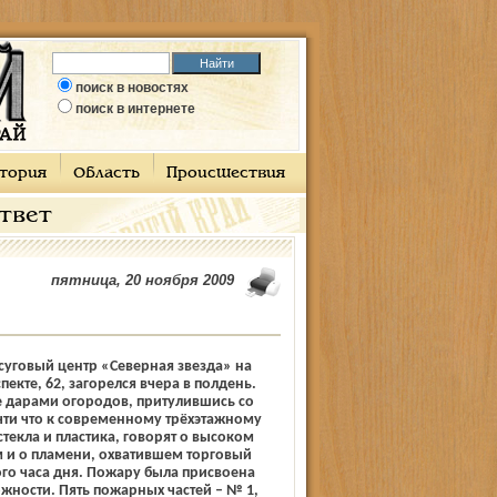
поиск в новостях
поиск в интернете
тория
Область
Происшествия
ответ
пятница, 20 ноября 2009
уговый центр «Северная звезда» на
екте, 62, загорелся вчера в полдень.
 дарами огородов, притулившись со
ти что к современному трёхэтажному
стекла и пластика, говорят о высоком
м и о пламени, охватившем торговый
ого часа дня. Пожару была присвоена
ожности. Пять пожарных частей – № 1,