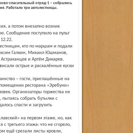
исково-спасательный отряд-1 – собрались
ия. Работало три автолестницы.
ю. Сообщение поступило на пульт
12.22.
естницам, кто по маршам и подали
Максим Галкин, Михаил Юшманов,
Астраханцев и Артём Дикарев.
висали острые и раскалённые куски
н­ство – гости, приглашённые на
в помещении ресторана «Эребуни»
ловек. Организаторы торжества не
 пытаясь собрать бутылки с
алось спасти и загрузить
ав­ский» на первом этаже, но, как
 третьего этажа: что не сгорело,
том ещё срезали листы кровли,