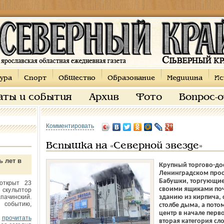
ура
Спорт
Общество
Образование
Медицина
Ис
аты и события
Архив
Фото
Вопрос-
Комментировать
Вспышка на «Северной звезде»
ь лет в
Крупный торгово-дос
Ленинградском просп
Бабушки, торгующие
открыт 23
своими ящиками поч
 скульптор
пачинский.
зданию из кирпича, 
 событию,
столбе дыма, а пото
центр в начале перв
прочитать
вторая категория сл