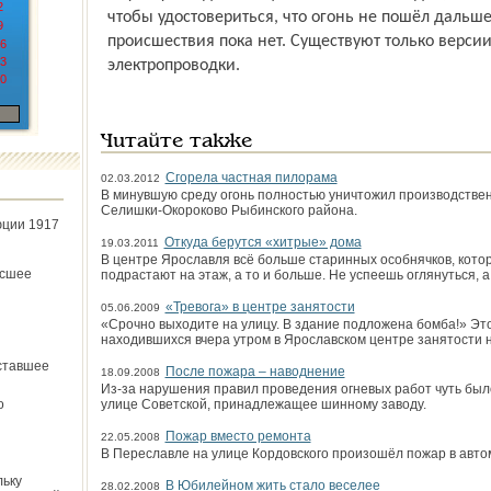
2
чтобы удостовериться, что огонь не пошёл дальше
9
происшествия пока нет. Существуют только версии
6
3
электропроводки.
0
Читайте также
Сгорела частная пилорама
02.03.2012
В минувшую среду огонь полностью уничтожил производ­стве
Селишки-Окороково Рыбинского района.
юции 1917
Откуда берутся «хитрые» дома
19.03.2011
В центре Ярославля всё больше старинных особнячков, кото
ёсшее
подрастают на этаж, а то и больше. Не успеешь оглянуться, а
«Тревога» в центре занятости
05.06.2009
«Срочно выходите на улицу. В здание подложена бомба!» Это
находившихся вчера утром в Ярославском центре занятости 
ставшее
После пожара – наводнение
18.09.2008
Из-за нарушения правил проведения огневых работ чуть был
о
улице Советской, принадлежащее шинному за­воду.
Пожар вместо ремонта
22.05.2008
В Переславле на улице Кордовского произошёл пожар в авто
льку
В Юбилейном жить стало веселее
28.02.2008