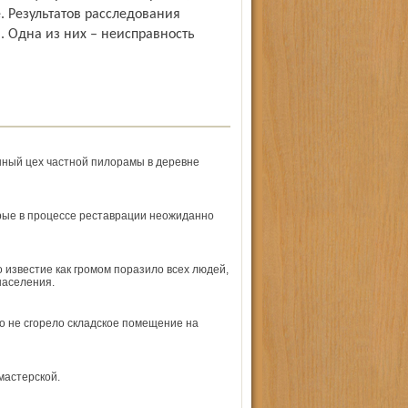
. Результатов расследования
. Одна из них – неисправность
нный цех частной пилорамы в деревне
рые в процессе реставрации неожиданно
 известие как громом поразило всех людей,
населения.
о не сгорело складское помещение на
мастерской.