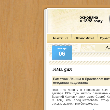
основана
в 1898 году
Политика
Экономика
Культ
Д
четверг
06
Тема дня
Памятник Ленина в Ярославле: пят
ожидании пьедестала
Памятник Ленину в Ярославле был 
декабря 1939 года. Авторы памятника -
Василий Козлов и архитектор Сергей Ка
О том, что предшествовало этому
рассказывается в публикуемом ...