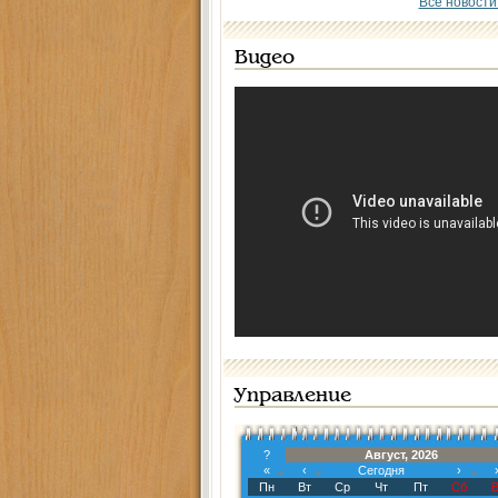
Все новости
Видео
Управление
?
Август, 2026
«
‹
Сегодня
›
Пн
Вт
Ср
Чт
Пт
Сб
В