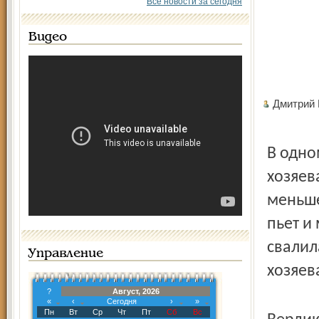
Все новости за сегодня
Видео
Дмитрий
В одно
хозяев
меньше
пьет и
свалил
Управление
хозяев
?
Август, 2026
«
‹
Сегодня
›
»
Пн
Вт
Ср
Чт
Пт
Сб
Вс