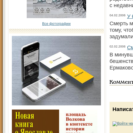
с недавн
У 
04.02.2006
Смерть м
Все фотографии
тому, чт
задумали
См
02.02.2006
В минувш
бешенств
Ермаково
Коммен
Написа