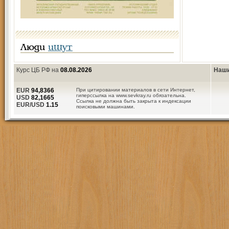
Люди
ищут
Курс ЦБ РФ на
08.08.2026
Наши
EUR
94,8366
При цитировании материалов в сети Интернет,
гиперссылка на www.sevkray.ru обязательна.
USD
82,1665
Ссылка не должна быть закрыта к индексации
EUR/USD
1.15
поисковыми машинами.