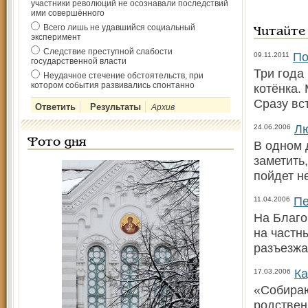
участники революций не осознавали последствий
ими совершённого
Всего лишь не удавшийся социальный
Читайте
эксперимент
Следствие преступной слабости
По
09.11.2011
государственной власти
Три года
Неудачное стечение обстоятельств, при
котором события развивались спонтанно
котёнка.
Сразу вст
Архив
Лю
24.06.2006
Фото дня
В одном 
заметить
пойдет не
Пе
11.04.2006
На Благо
на частн
разъезжа
Ка
17.03.2006
«Собираю
родствен