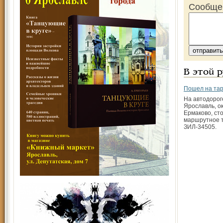
Сообще
В этой 
Пошел на та
На автодорог
Ярославль, о
Ермаково, ст
маршрутное т
ЗИЛ-34505.