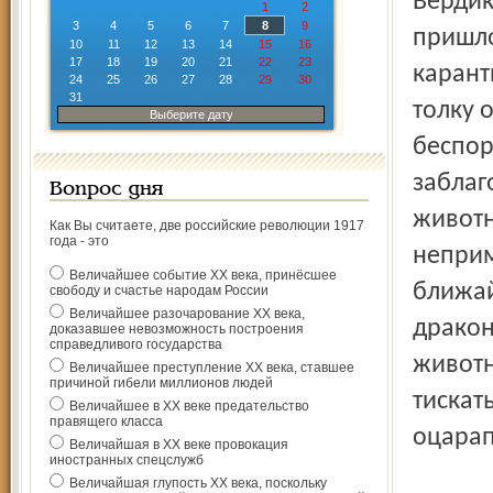
Вердик
1
2
3
4
5
6
7
8
9
пришло
10
11
12
13
14
15
16
17
18
19
20
21
22
23
карант
24
25
26
27
28
29
30
31
толку 
Выберите дату
беспор
заблаг
Вопрос дня
животн
Как Вы считаете, две российские революции 1917
года - это
неприм
Величайшее событие ХХ века, принёсшее
ближа
свободу и счастье народам России
Величайшее разочарование ХХ века,
дракон
доказавшее невозможность построения
справедливого государства
животн
Величайшее преступление ХХ века, ставшее
причиной гибели миллионов людей
тискат
Величайшее в ХХ веке предательство
правящего класса
оцарап
Величайшая в ХХ веке провокация
иностранных спецслужб
Величайшая глупость ХХ века, поскольку