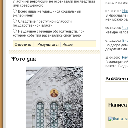
участники революций не осознавали последствий
напали на же
ими совершённого
Наш
Всего лишь не удавшийся социальный
07.03.2007
эксперимент
В Ярославле 
ней можно рас
Следствие преступной слабости
государственной власти
Чет
05.12.2006
Неудачное стечение обстоятельств, при
Четыре челов
котором события развивались спонтанно
Вно
07.02.2003
Архив
Во дворе дом
документами.
Рву
11.04.2002
Фото дня
В милицию об
пакета. В одн
Коммен
Написа