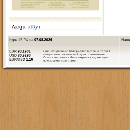
Люди
ищут
Курс ЦБ РФ на
07.08.2026
Наши
EUR
93,1901
При цитировании материалов в сети Интернет,
гиперссылка на www.sevkray.ru обязательна.
USD
80,9293
Ссылка не должна быть закрыта к индексации
EUR/USD
1.16
поисковыми машинами.