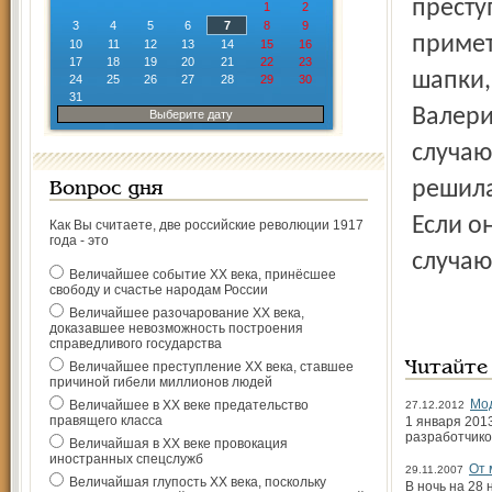
престу
1
2
3
4
5
6
7
8
9
примет
10
11
12
13
14
15
16
17
18
19
20
21
22
23
шапки,
24
25
26
27
28
29
30
31
Валери
Выберите дату
случаю
решила
Вопрос дня
Если о
Как Вы считаете, две российские революции 1917
года - это
случаю
Величайшее событие ХХ века, принёсшее
свободу и счастье народам России
Величайшее разочарование ХХ века,
доказавшее невозможность построения
справедливого государства
Величайшее преступление ХХ века, ставшее
Читайте
причиной гибели миллионов людей
Мод
Величайшее в ХХ веке предательство
27.12.2012
правящего класса
1 января 201
разработчико
Величайшая в ХХ веке провокация
иностранных спецслужб
От 
29.11.2007
Величайшая глупость ХХ века, поскольку
В ночь на 28 