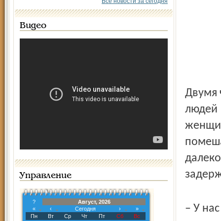
Все новости за сегодня
Видео
Двумя 
людей 
женщин
помеша
далеко
задер
Управление
?
Август, 2026
– У на
«
‹
Сегодня
›
»
Пн
Вт
Ср
Чт
Пт
Сб
Вс