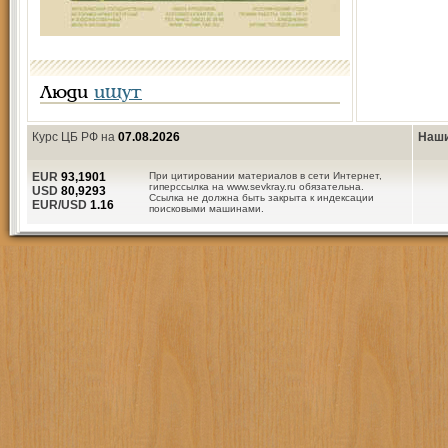
Люди
ищут
Курс ЦБ РФ на
07.08.2026
Наши
EUR
93,1901
При цитировании материалов в сети Интернет,
гиперссылка на www.sevkray.ru обязательна.
USD
80,9293
Ссылка не должна быть закрыта к индексации
EUR/USD
1.16
поисковыми машинами.