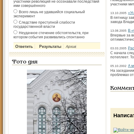
Немедленного
участники революций не осознавали последствий
участники ми
ими совершённого
Всего лишь не удавшийся социальный
«Уг
13.10.2005
эксперимент
В пятницу за
завода Влади
Следствие преступной слабости
государственной власти
В «
13.08.2005
Неудачное стечение обстоятельств, при
Впервые за в
котором события развивались спонтанно
оптимистично
Архив
Рас
03.03.2005
С начала сле
потеплеет. Т
Фото дня
А м
05.10.2002
На заседании
проблемах от
Коммен
Написа