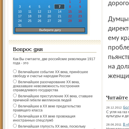
1
2
дорого
3
4
5
6
7
8
9
10
11
12
13
14
15
16
17
18
19
20
21
22
23
Думцы пригласили на свое заседание генерального
24
25
26
27
28
29
30
31
директ
Выберите дату
ему кр
пробле
Вопрос дня
пьянст
Как Вы считаете, две российские революции 1917
года - это
на дол
Величайшее событие ХХ века, принёсшее
женщи
свободу и счастье народам России
Величайшее разочарование ХХ века,
доказавшее невозможность построения
справедливого государства
Величайшее преступление ХХ века, ставшее
Читайте
причиной гибели миллионов людей
Величайшее в ХХ веке предательство
Бол
28.12.2012
правящего класса
С угля на га
культуры и де
Величайшая в ХХ веке провокация
иностранных спецслужб
В «
28.06.2011
Величайшая глупость ХХ века, поскольку