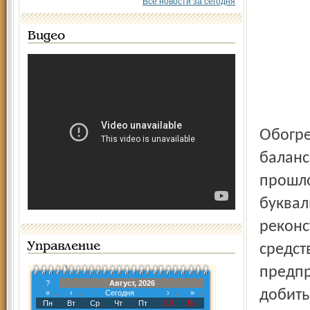
Все новости за сегодня
Видео
Обогревающая этот микрорайон котельная находится на
баланс
прошло
буквал
реконс
Управление
средст
предпр
?
Август, 2026
добить
«
‹
Сегодня
›
»
Пн
Вт
Ср
Чт
Пт
Сб
Вс