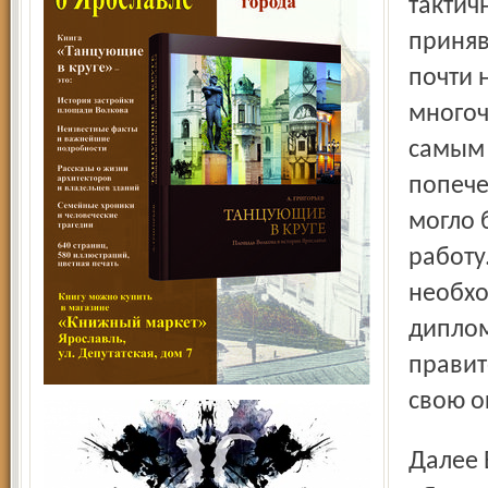
тактич
приняв
почти 
многоч
самым 
попече
могло 
работу
необхо
диплом
правит
свою о
Далее Ботмер, скорей всего со слов Гербера, замечает: