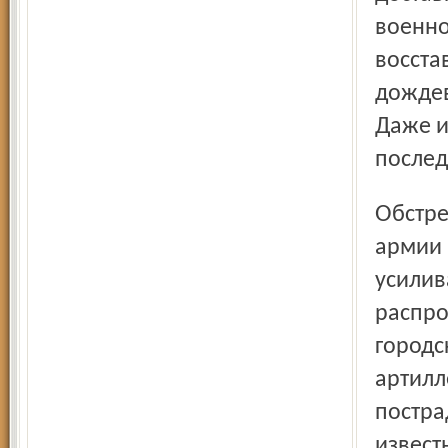
военно
восста
дождев
Даже и
послед
Обстрел города из легких и тяжелых арторудий Красной
армии 
усилив
распро
городс
артилл
постра
извест