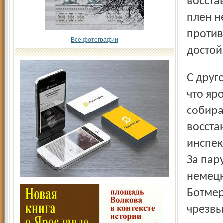
восста
плен н
против
Все фотографии
достой
С другой стороны, у большевиков возникли подозрения,
что яр
собира
восста
инспек
За пар
немецк
Ботмер
чрезвы