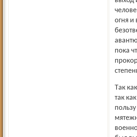
выход 
челове
огня и
безотв
авантю
пока ч
прокор
степен
Так как военный успех не сопутствовал Северной армии и
так ка
пользу
мятежн
военно