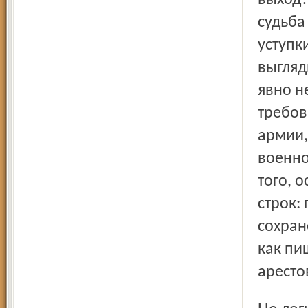
выход?
судьба
уступк
выгляд
явно н
требов
армии,
военно
того, 
строк:
сохран
как пиш
аресто