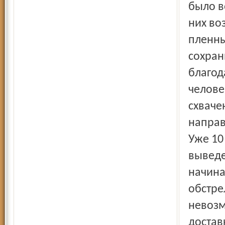
было в
них во
пленны
сохран
благод
челове
схваче
направ
Уже 10
выведе
начина
обстре
невозм
достав