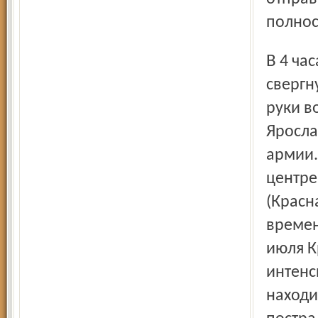
полнос
В 4 часа утра 6 июля в Ярославле была насильственно
свергн
руки в
Яросла
армии.
центре
(Красн
времен
июля К
интенс
находи