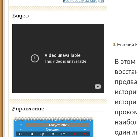
Все новости за сегодня
Видео
Евгений
В этом году в Москве вышла книга «Ярославское
восста
предва
истори
истори
Управление
проком
наибол
?
Август, 2026
«
‹
Сегодня
›
»
один л
Пн
Вт
Ср
Чт
Пт
Сб
Вс