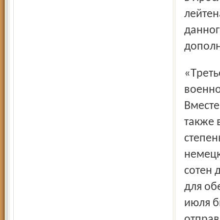
лейтен
данног
дополн
«Третьего июля прибыл транспорт с немецкими
военно
Вместе
также 
степен
немецк
сотен 
для об
июля б
отправ