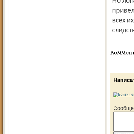
Но логика гласного и негласного сговора с большевиками
привел
всех и
следств
Коммен
Написа
Сообще