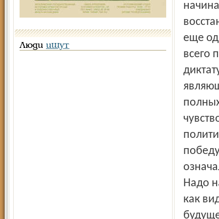
начина
восста
еще од
Люди
ищут
всего 
диктат
являющ
полных
чувств
полити
победу
означа
Надо н
как ви
будуще