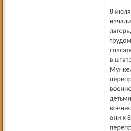
8 июля лагерь находился под сильным обстрелом. Вблизи
начали
лагерь
трудом
спасат
в штат
Мункел
перепр
военно
детьми
военно
они к 
перепр