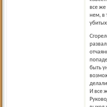
все же
нем, в
убитых
Сгорело большая часть города, остальная – лежала в
развал
отчаян
попаде
быть у
возмож
делали
И все 
Руково