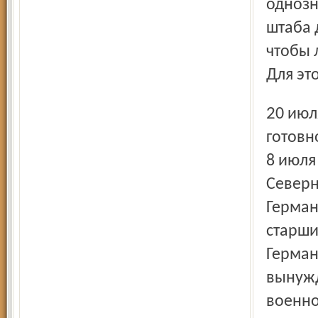
однозн
штаба 
чтобы 
Для эт
20 июля штаб восставших предложил заявить о своей
готовн
8 июля
Северн
Герман
старши
Герман
вынужд
военно