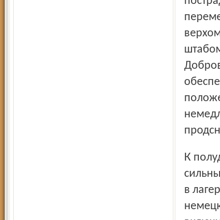
постра
переме
верхом
штабом
Добров
обеспе
положе
немедл
продсн
К полудню 7 июля, когда лагерь уже находился под
сильны
в лаге
немецк