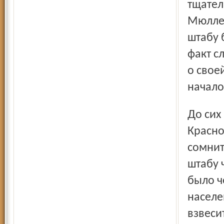
тщател
Мюллер
штабу 
факт с
о свое
начало
До сих пор не представлялось возможным связаться с
Красно
сомнит
штабу 
было ч
населе
взвеси