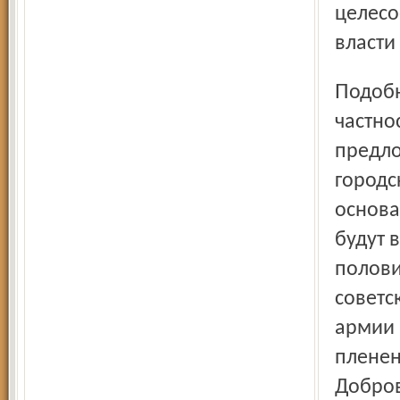
целесо
власти 
Подобные просьбы поступали с различных сторон, в
частно
предло
городс
основа
будут 
полови
советс
армии 
пленен
Добров