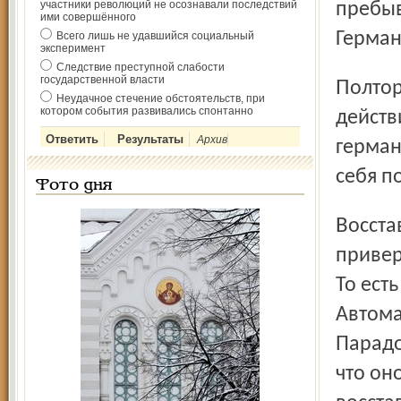
участники революций не осознавали последствий
пребыв
ими совершённого
Герман
Всего лишь не удавшийся социальный
эксперимент
Следствие преступной слабости
государственной власти
Полторы тысячи немцев оказались в эпицентре военных
Неудачное стечение обстоятельств, при
котором события развивались спонтанно
действ
Архив
герман
себя п
Фото дня
Восставшие, как известно, провозгласили свою
привер
То ест
Автома
Парадок
что он