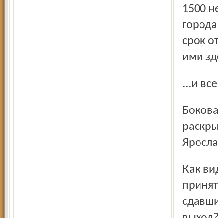
1500 н
города
срок о
ими зд
...и
Боковая подсветка дает рельефный образ восстания,
раскры
Яросла
Как видим, именно Балк принял решение сначала
принят
сдавши