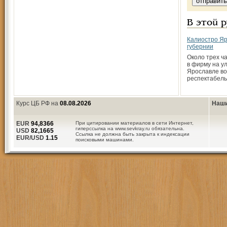
В этой 
Калиостро Яр
губернии
Около трех ча
в фирму на у
Ярославле в
респектабель
Курс ЦБ РФ на
08.08.2026
Наши
EUR
94,8366
При цитировании материалов в сети Интернет,
гиперссылка на www.sevkray.ru обязательна.
USD
82,1665
Ссылка не должна быть закрыта к индексации
EUR/USD
1.15
поисковыми машинами.