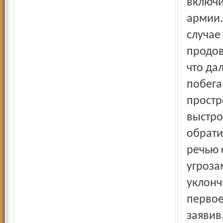
включи
армии.
случае
продов
что да
побега
простр
выстро
обрати
речью 
угроза
уклонч
первое
заявив