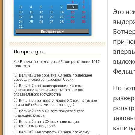
1
2
3
4
5
6
7
8
9
Это немецкий взгляд на события. В нашу книгу вошли
10
11
12
13
14
15
16
17
18
19
20
21
22
23
выдерж
24
25
26
27
28
29
30
31
Ботмер
Выберите дату
при не
впервы
Вопрос дня
выложе
Как Вы считаете, две российские революции 1917
года - это
Фельшт
Величайшее событие ХХ века, принёсшее
свободу и счастье народам России
Величайшее разочарование ХХ века,
Но Ботмер сидел в Москве. А в Ярославле в это время
доказавшее невозможность построения
справедливого государства
развер
Величайшее преступление ХХ века, ставшее
причиной гибели миллионов людей
репатр
Величайшее в ХХ веке предательство
правящего класса
таковы
Величайшая в ХХ веке провокация
иностранных спецслужб
капиту
Величайшая глупость ХХ века, поскольку