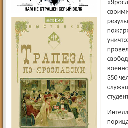
«Яросл
своими
резуль
пожаро
уничто
провел
свобод
военно
350 че
служащ
студен
Интеллект его дает, однако, некоторый сбой, когда он,
порица