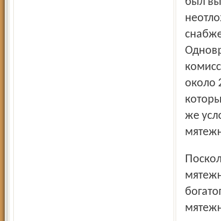
был вы
неотло
снабже
Одновр
комисс
около 
которы
же усл
мятежн
Поскольку военнопленные все еще находились во власти
мятежн
богато
мятежн