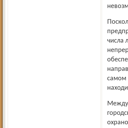
невозм
Поскольку со стороны конвойных команд не было
предпр
числа 
непрер
обеспе
направ
самом 
находи
Между тем пленные из лагеря были размещены в здании
городс
охрано