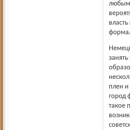
любым 
вероят
власть
формал
Немецкая комиссия ни одной минуты не планировала
занять
образо
нескол
плен и
город 
такое 
возник
советс