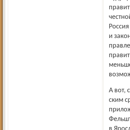
правит
честно
Россия
и зако
правле
правит
меньше
возмож
А вот, собственно, и сам документ, который (по издатель-
ским с
прилож
Фельшт
в Ярос