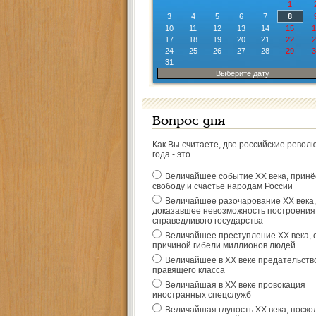
1
3
4
5
6
7
8
10
11
12
13
14
15
1
17
18
19
20
21
22
2
24
25
26
27
28
29
3
31
Выберите дату
Вопрос дня
Как Вы считаете, две российские револ
года - это
Величайшее событие ХХ века, прин
свободу и счастье народам России
Величайшее разочарование ХХ века,
доказавшее невозможность построения
справедливого государства
Величайшее преступление ХХ века, 
причиной гибели миллионов людей
Величайшее в ХХ веке предательств
правящего класса
Величайшая в ХХ веке провокация
иностранных спецслужб
Величайшая глупость ХХ века, поско