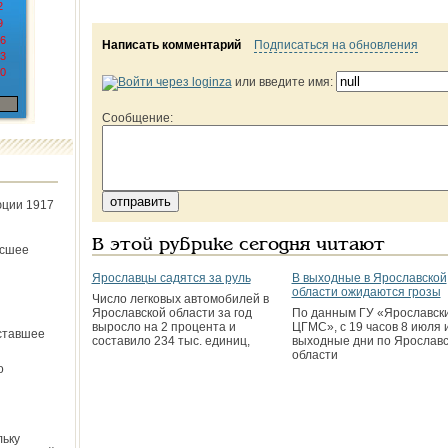
2
9
6
Написать комментарий
Подписаться на обновления
3
0
или введите имя:
Сообщение:
юции 1917
В этой рубрике сегодня читают
ёсшее
Ярославцы садятся за руль
В выходные в Ярославской
области ожидаются грозы
Число легковых автомобилей в
Ярославской области за год
По данным ГУ «Ярославск
выросло на 2 процента и
ЦГМС», с 19 часов 8 июля и
ставшее
составило 234 тыс. единиц,
выходные дни по Ярославс
области
о
льку