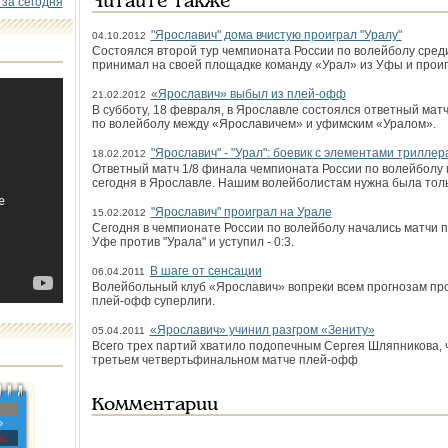
Читайте также
 за сегодня
"Ярославич" дома вчистую проиграл "Уралу"
04.10.2012
Состоялся второй тур чемпионата России по волейболу среди
принимал на своей площадке команду «Урал» из Уфы и проигр
«Ярославич» выбыл из плей-офф
21.02.2012
В субботу, 18 февраля, в Ярославле состоялся ответный мат
по волейболу между «Ярославичем» и уфимским «Уралом».
"Ярославич" - "Урал": боевик с элементами триллер
18.02.2012
Ответный матч 1/8 финала чемпионата России по волейболу 
сегодня в Ярославле. Нашим волейболистам нужна была тол
"Ярославич" проиграл на Урале
15.02.2012
Сегодня в чемпионате России по волейболу начались матчи п
Уфе против "Урала" и уступил - 0:3.
В шаге от сенсации
06.04.2011
Волейбольный клуб «Ярославич» вопреки всем прогнозам пр
плей-офф суперлиги.
«Ярославич» учинил разгром «Зениту»
05.04.2011
Всего трех партий хватило подопечным Сергея Шляпникова, 
третьем четвертьфинальном матче плей-офф
Комментарии
»
с