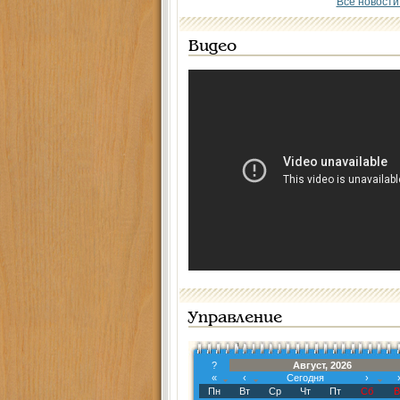
Все новости
Видео
Управление
?
Август, 2026
«
‹
Сегодня
›
Пн
Вт
Ср
Чт
Пт
Сб
В