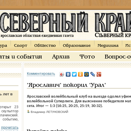
ура
Спорт
Общество
Образование
Медицина
Ис
аты и события
Архив
Фото
Вопрос-
Комментировать
"Ярославич" покорил "Урал"
ь лет в
Ярославский волейбольный клуб на выезде одолел уфим
волейбольной Суперлиги. Для выяснение победителя ма
сета. Итог — 1:3 (16:25, 20:25, 25:19, 30:32).
открыт 23
 скульптор
Владимир ЛЕТУНОВСКИЙ
пачинский.
 событию,
прочитать