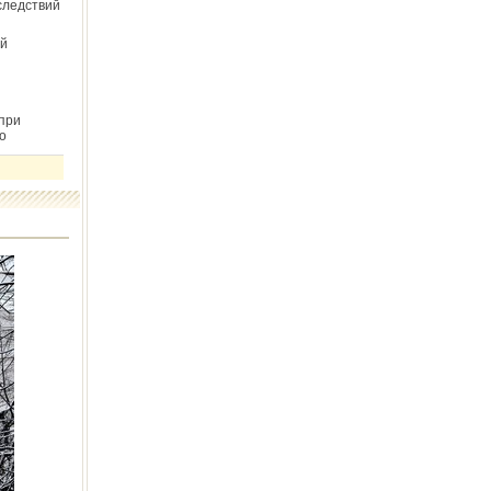
следствий
й
при
о