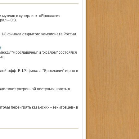
 мужчин в суперлиге. «Ярославич
ал – 0:3.
ч 1/8 финала открытого чемпионата России
а
между "Ярославичем" и "Уралом" состоялся
ько
лей-офф. В 1/8 финала "Ярославич" играл в
одолжает уверенной поступью шагать в
чтобы переиграть казанских «зенитовцев» в