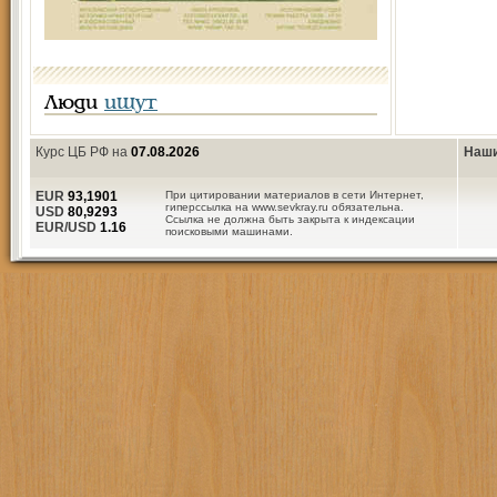
Люди
ищут
Курс ЦБ РФ на
07.08.2026
Наши
EUR
93,1901
При цитировании материалов в сети Интернет,
гиперссылка на www.sevkray.ru обязательна.
USD
80,9293
Ссылка не должна быть закрыта к индексации
EUR/USD
1.16
поисковыми машинами.