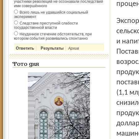
участники революций не осознавали последствий
процен
ими совершённого
Всего лишь не удавшийся социальный
эксперимент
Экспорт продовольственных товаров и
Следствие преступной слабости
государственной власти
сельск
Неудачное стечение обстоятельств, при
котором события развивались спонтанно
и напи
Архив
Постав
возрос
Фото дня
продук
постав
(1,1 м
снизил
продук
доллар
машино