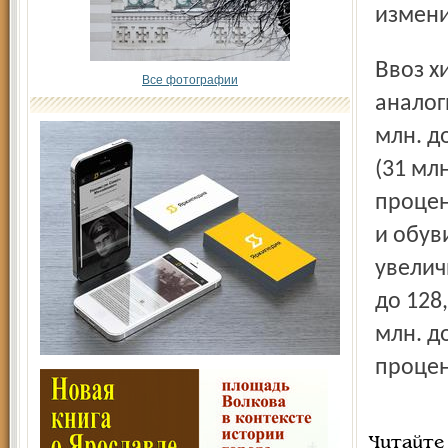
измени
Ввоз химической продукции увеличился по сравнению с
Все фотографии
аналог
млн. д
(31 мл
процен
и обуви
увелич
до 128
млн. д
процен
Читайте