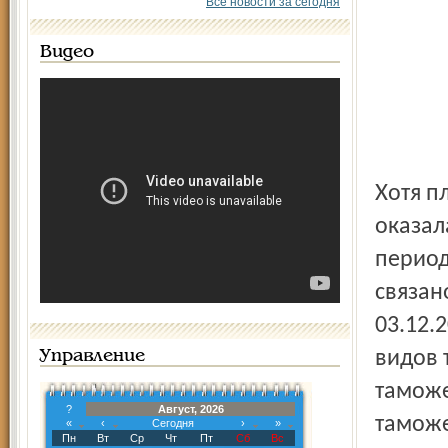
Все новости за сегодня
Видео
Хотя план и перевыполнен, сумма перечислений
оказал
период
связан
03.12.
видов 
Управление
таможе
?
Август, 2026
таможе
«
‹
Сегодня
›
»
Пн
Вт
Ср
Чт
Пт
Сб
Вс