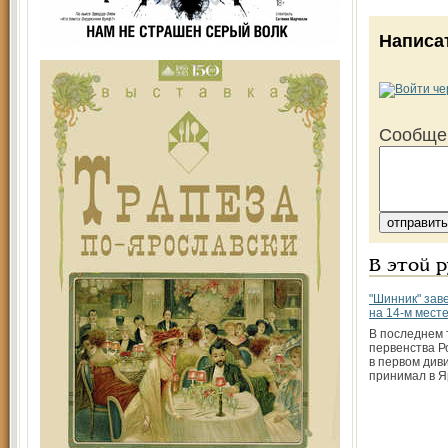
Написа
Сообще
В этой 
"Шинник" зав
на 14-м мест
В последнем 
первенства Р
в первом див
принимал в 