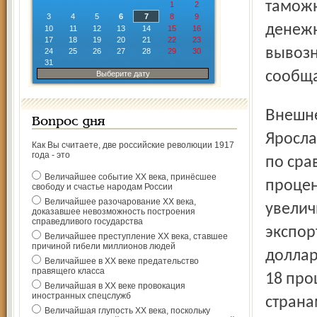
таможн
1
2
3
4
5
6
7
8
9
денежн
10
11
12
13
14
15
16
17
18
19
20
21
22
23
вывозн
24
25
26
27
28
29
30
31
сообща
Выберите дату
Внешнеторговый оборот в регионе деятельности
Вопрос дня
Яросла
Как Вы считаете, две российские революции 1917
года - это
по сра
Величайшее событие ХХ века, принёсшее
процен
свободу и счастье народам России
Величайшее разочарование ХХ века,
увелич
доказавшее невозможность построения
справедливого государства
экспорт
Величайшее преступление ХХ века, ставшее
причиной гибели миллионов людей
доллар
Величайшее в ХХ веке предательство
правящего класса
18 про
Величайшая в ХХ веке провокация
иностранных спецслужб
страна
Величайшая глупость ХХ века, поскольку