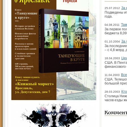
За 
25.07.2012
Подведены ит
года.
Там
04.08.2011
За первое по
бюджета 8,09
За 
01.10.2004
За последние
– с 4,8 млрд.
Це
18.04.2003
США. В Пента
финансового 
Все
11.04.2003
США. Телешоу
большой приз
Кто
28.03.2003
Столица Нижн
часов езды ж
Коммен