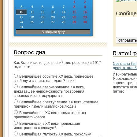
1
2
3
4
5
6
7
8
9
10
11
12
13
14
15
16
Сообще
17
18
19
20
21
22
23
24
25
26
27
28
29
30
31
Выберите дату
Вопрос дня
В этой 
Как Вы считаете, две российские революции 1917
Светлана Ляг
года - это
депутатом об
Избирательн
Величайшее событие ХХ века, принёсшее
Ярославской 
свободу и счастье народам России
зарегистриро
Величайшее разочарование ХХ века,
депутата обл
доказавшее невозможность построения
пятого
справедливого государства
Величайшее преступление ХХ века, ставшее
причиной гибели миллионов людей
Величайшее в ХХ веке предательство
правящего класса
Величайшая в ХХ веке провокация
иностранных спецслужб
Величайшая глупость ХХ века, поскольку