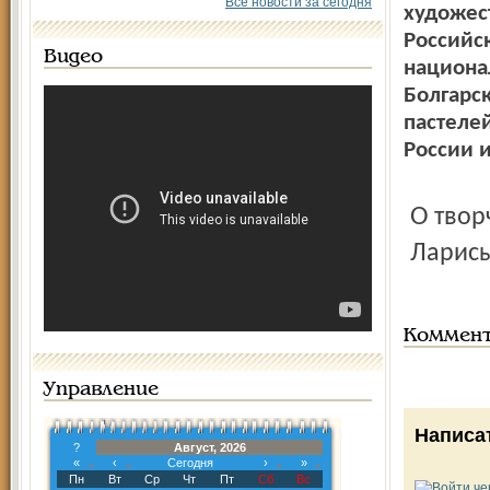
Все новости за сегодня
художес
Российс
Видео
национа
Болгарск
пастелей
России и
О творчестве Владимира Сибрина читайте в очерке
Ларис
Коммен
Управление
Написа
?
Август, 2026
«
‹
Сегодня
›
»
Пн
Вт
Ср
Чт
Пт
Сб
Вс