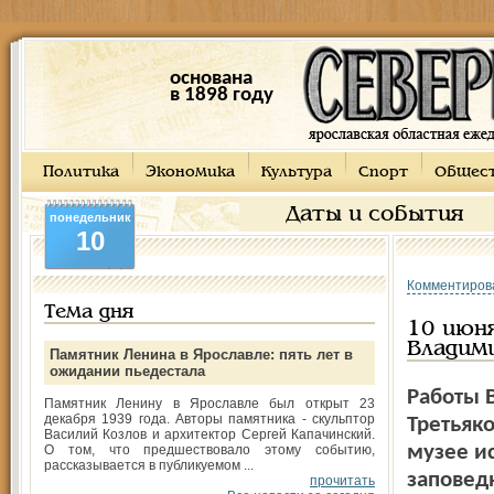
основана
в 1898 году
Политика
Экономика
Культура
Спорт
Общес
Даты и события
понедельник
10
Комментиров
Тема дня
10 июн
Владим
Памятник Ленина в Ярославле: пять лет в
ожидании пьедестала
Работы 
Памятник Ленину в Ярославле был открыт 23
декабря 1939 года. Авторы памятника - скульптор
Третьяк
Василий Козлов и архитектор Сергей Капачинский.
музее и
О том, что предшествовало этому событию,
рассказывается в публикуемом ...
заповедн
прочитать