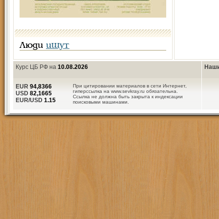
Люди
ищут
Курс ЦБ РФ на
10.08.2026
Наши
EUR
94,8366
При цитировании материалов в сети Интернет,
гиперссылка на www.sevkray.ru обязательна.
USD
82,1665
Ссылка не должна быть закрыта к индексации
EUR/USD
1.15
поисковыми машинами.