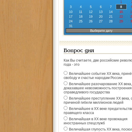
1
3
4
5
6
7
8
10
11
12
13
14
15
1
17
18
19
20
21
22
2
24
25
26
27
28
29
3
31
Выберите дату
Вопрос дня
Как Вы считаете, две российские револ
года - это
Величайшее событие ХХ века, прин
свободу и счастье народам России
Величайшее разочарование ХХ века,
доказавшее невозможность построения
справедливого государства
Величайшее преступление ХХ века, 
причиной гибели миллионов людей
Величайшее в ХХ веке предательств
правящего класса
Величайшая в ХХ веке провокация
иностранных спецслужб
Величайшая глупость ХХ века, поско