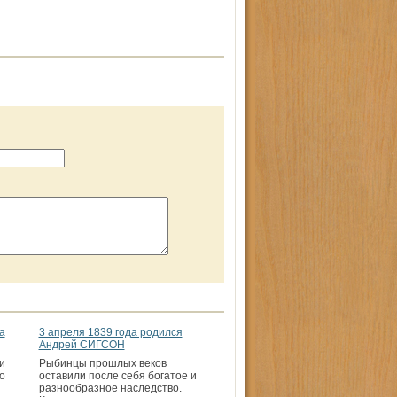
а
3 апреля 1839 года родился
Андрей СИГСОН
и
Рыбинцы прошлых веков
о
оставили после себя богатое и
разнообразное наследство.