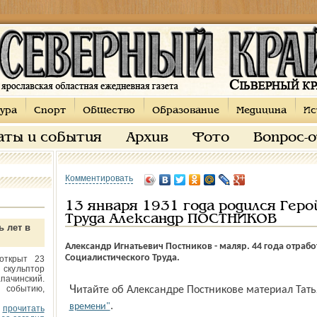
ура
Спорт
Общество
Образование
Медицина
Ис
аты и события
Архив
Фото
Вопрос-
Комментировать
13 января 1931 года родился Гер
Труда Александр ПОСТНИКОВ
ь лет в
Александр Игнатьевич Постников - маляр. 44 года отрабо
Социалистического Труда.
открыт 23
 скульптор
пачинский.
 событию,
Читайте об Александре Постникове материал Тат
.
времени"
прочитать