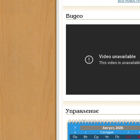
Все новости
Видео
Управление
?
Август, 2026
«
‹
Сегодня
›
Пн
Вт
Ср
Чт
Пт
Сб
В