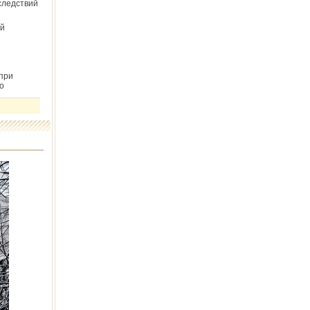
следствий
й
при
о