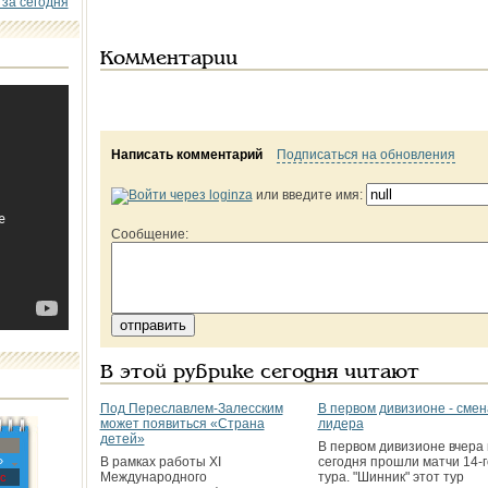
 за сегодня
Комментарии
Написать комментарий
Подписаться на обновления
или введите имя:
Сообщение:
В этой рубрике сегодня читают
Под Переславлем-Залесским
В первом дивизионе - смен
может появиться «Страна
лидера
детей»
В первом дивизионе вчера 
»
В рамках работы XI
сегодня прошли матчи 14-г
Международного
тура. "Шинник" этот тур
с