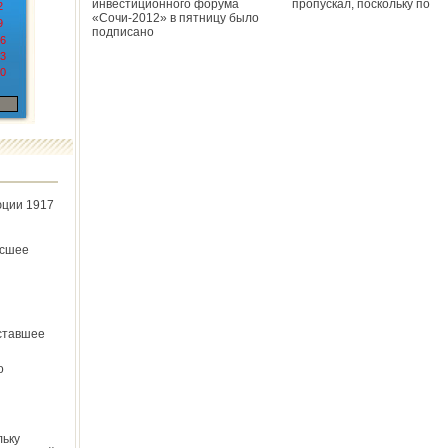
инвестиционного форума
пропускал, поскольку по
2
«Сочи-2012» в пятницу было
9
подписано
6
3
0
юции 1917
ёсшее
ставшее
о
льку