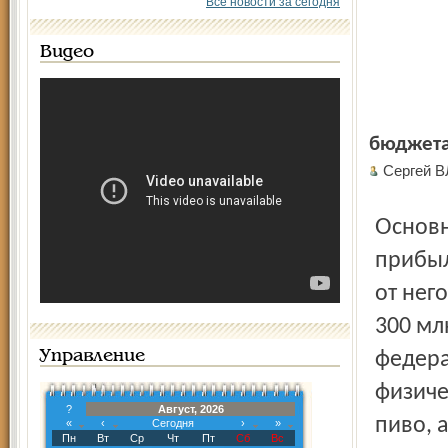
Все новости за сегодня
Видео
бюджета
Сергей 
Основной источник доходов – по-прежнему налог на
прибыл
от нег
300 мл
Управление
федера
физиче
?
Август, 2026
пиво, 
«
‹
Сегодня
›
»
Пн
Вт
Ср
Чт
Пт
Сб
Вс