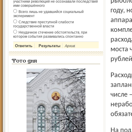
рыболо
участники революций не осознавали последствий
ими совершённого
году, 
Всего лишь не удавшийся социальный
эксперимент
аппара
Следствие преступной слабости
государственной власти
компле
Неудачное стечение обстоятельств, при
котором события развивались спонтанно
расход
Архив
моста 
рублей
Фото дня
Расходы на финансирование здравоохранения
заплан
числе –
нерабо
обязат
На поддержку спортивных команд планируется выделить