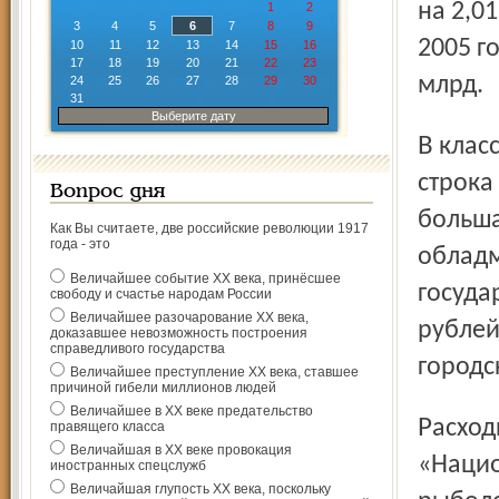
на 2,0
1
2
3
4
5
6
7
8
9
2005 г
10
11
12
13
14
15
16
17
18
19
20
21
22
23
млрд.
24
25
26
27
28
29
30
31
Выберите дату
В классификации бюджетных расходов первой стоит
строка
Вопрос дня
больша
Как Вы считаете, две российские революции 1917
года - это
обладм
Величайшее событие ХХ века, принёсшее
государ
свободу и счастье народам России
Величайшее разочарование ХХ века,
рублей
доказавшее невозможность построения
справедливого государства
городс
Величайшее преступление ХХ века, ставшее
причиной гибели миллионов людей
Величайшее в ХХ веке предательство
Расходы на АПК и транспорт объединили под рубрикой
правящего класса
Величайшая в ХХ веке провокация
«Нацио
иностранных спецслужб
Величайшая глупость ХХ века, поскольку