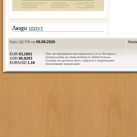
Люди
ищут
Курс ЦБ РФ на
06.08.2026
Наши
EUR
93,1901
При цитировании материалов в сети Интернет,
гиперссылка на www.sevkray.ru обязательна.
USD
80,9293
Ссылка не должна быть закрыта к индексации
EUR/USD
1.16
поисковыми машинами.