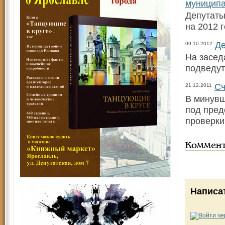
муниципа
Депутаты
на 2012 
Де
09.10.2012
На засед
подведут
Сч
21.12.2011
В минувш
под пред
проверки
Коммен
Написа