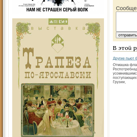
Сообще
В этой 
Другие пьют 
Отмашка флаг
Роспотребна
усомнившимся
поступающих
Грузии,