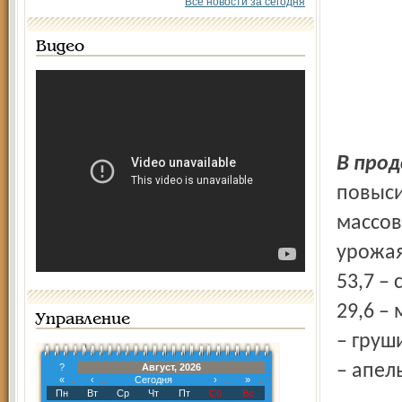
Все новости за сегодня
Видео
В пр
повыси
массов
урожая
53,7 – 
29,6 – 
Управление
– груши
– апел
?
Август, 2026
«
‹
Сегодня
›
»
Пн
Вт
Ср
Чт
Пт
Сб
Вс