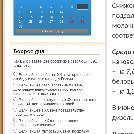
1
2
Снижение цен отмечено на яйца (на 9,1 процента), масло
3
4
5
6
7
8
9
10
11
12
13
14
15
16
подсолн
17
18
19
20
21
22
23
24
25
26
27
28
29
30
молочн
31
Выберите дату
соотве
Сред
Вопрос дня
на юве
Как Вы считаете, две российские революции 1917
года - это
– на 7,
Величайшее событие ХХ века, принёсшее
свободу и счастье народам России
беловы
Величайшее разочарование ХХ века,
доказавшее невозможность построения
– на 1,
справедливого государства
Величайшее преступление ХХ века, ставшее
причиной гибели миллионов людей
В июне цены на бензин выросли на 0,6 процента, а на
Величайшее в ХХ веке предательство
правящего класса
дизель
Величайшая в ХХ веке провокация
иностранных спецслужб
Величайшая глупость ХХ века, поскольку