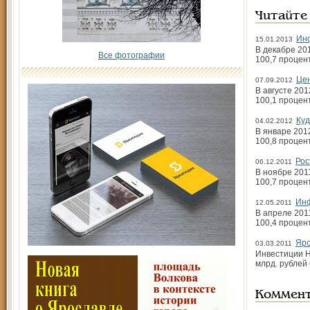
Читайте
Ин
15.01.2013
В декабре 20
Все фотографии
100,7 процен
Цен
07.09.2012
В августе 20
100,1 процен
Куд
04.02.2012
В январе 201
100,8 процен
Рос
06.12.2011
В ноябре 201
100,7 процен
Инф
12.05.2011
В апреле 201
100,4 процен
Яро
03.03.2011
Инвестиции На
млрд. рублей 
Коммен