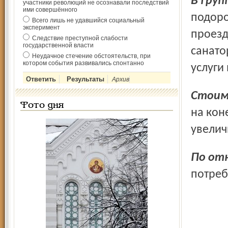
В гру
участники революций не осознавали последствий
ими совершённого
подоро
Всего лишь не удавшийся социальный
эксперимент
проезд
Следствие преступной слабости
государственной власти
санато
Неудачное стечение обстоятельств, при
котором события развивались спонтанно
услуги
Архив
Стои
Фото дня
на кон
увелич
По о
потреб