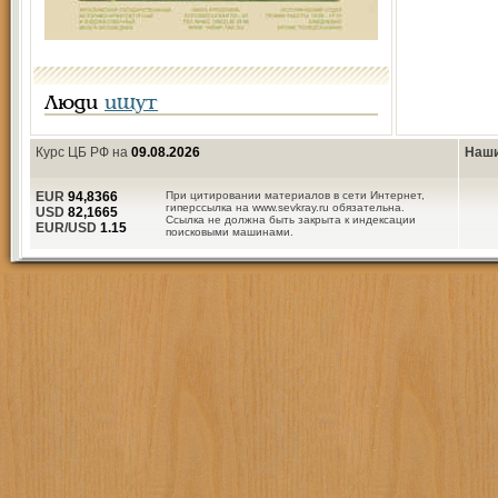
Люди
ищут
Курс ЦБ РФ на
09.08.2026
Наши
EUR
94,8366
При цитировании материалов в сети Интернет,
гиперссылка на www.sevkray.ru обязательна.
USD
82,1665
Ссылка не должна быть закрыта к индексации
EUR/USD
1.15
поисковыми машинами.