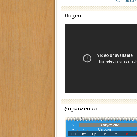
Все новости
Видео
Управление
?
Август, 2026
«
‹
Сегодня
›
Пн
Вт
Ср
Чт
Пт
Сб
В