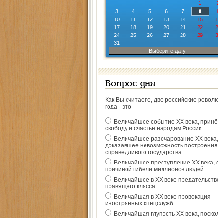
1
3
4
5
6
7
8
10
11
12
13
14
15
1
17
18
19
20
21
22
2
24
25
26
27
28
29
3
31
Выберите дату
Вопрос дня
Как Вы считаете, две российские револ
года - это
Величайшее событие ХХ века, прин
свободу и счастье народам России
Величайшее разочарование ХХ века,
доказавшее невозможность построения
справедливого государства
Величайшее преступление ХХ века, 
причиной гибели миллионов людей
Величайшее в ХХ веке предательств
правящего класса
Величайшая в ХХ веке провокация
иностранных спецслужб
Величайшая глупость ХХ века, поско