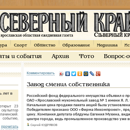
ура
Спорт
Общество
Образование
Медицина
Ис
аты и события
Архив
Фото
Вопрос-
Комментировать
Завод сменил собственника
ь лет в
Российский фонд федерального имущества объявил о пр
ОАО «Ярославский мукомольный завод № 1 имени Я. Л. 
Начальная цена продажи пакета акций была установлена 
открыт 23
Победителем признано ООО «Фирма Инкомпроект», пре
 скульптор
пачинский.
цену. Компания депутата облдумы Евгения Мухина, види
 событию,
центре города, ведь промышленное производство уже в
Сергей КУДРЯВОВ
прочитать