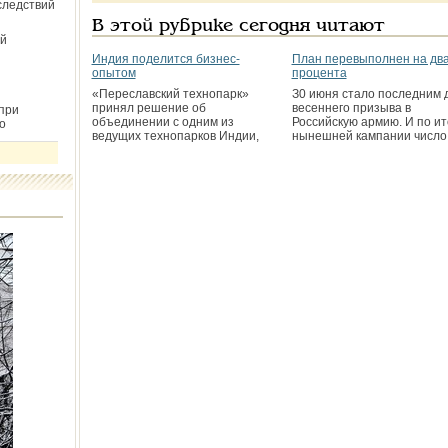
следствий
В этой рубрике сегодня читают
й
Индия поделится бизнес-
План перевыполнен на дв
опытом
процента
«Переславский технопарк»
З0 июня стало последним 
принял решение об
весеннего призыва в
при
объединении с одним из
Российскую армию. И по ит
о
ведущих технопарков Индии,
нынешней кампании число