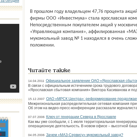
 за сегодня
В прошлом году владельцем 47,76 процента акци
фирмы ООО «Инвестмука» стала ярославская ко
Непосредственным покупателем акций у москвич
«Управляющая компания», аффилированная «МАЗ-
мукомольный завод № 1 находился в очень сло
положении.
Читайте также
Официальное заявление ОАО «Ярославская сбыто
14.04.2011
В связи с официальным истечением срока трудового договор
«Ярославская сбытовая компания» Виктора Касиванова и п
ОАО «МРСК Центра»: реформирование продолжае
15.12.2007
Межрегиональная распределительная сетевая компания прис
Об этом на видео-пресс-конференции рассказали журналист
Ключ от генерации Севера в Ярославле
07.07.2006
Как мы уже сообщали, с 1 июля территориальная генерирующ
операционную деятельность. В новом офисе – высотной баш
»
с
Зачем «МАЗ-Сервису» мукомольный завод?
04.05.2006