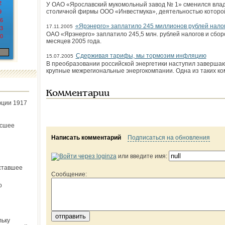
2
У ОАО «Ярославский мукомольный завод № 1» сменился влад
столичной фирмы ООО «Инвестмука», деятельностью которо
9
6
«Ярэнерго» заплатило 245 миллионов рублей нало
17.11.2005
3
ОАО «Ярэнерго» заплатило 245,5 млн. рублей налогов и сбор
0
месяцев 2005 года.
Сдерживая тарифы, мы тормозим инфляцию
15.07.2005
В преобразовании российской энергетики наступил завершаю
крупные межрегиональные энергокомпании. Одна из таких к
Комментарии
юции 1917
ёсшее
Написать комментарий
Подписаться на обновления
или введите имя:
ставшее
Сообщение:
о
льку