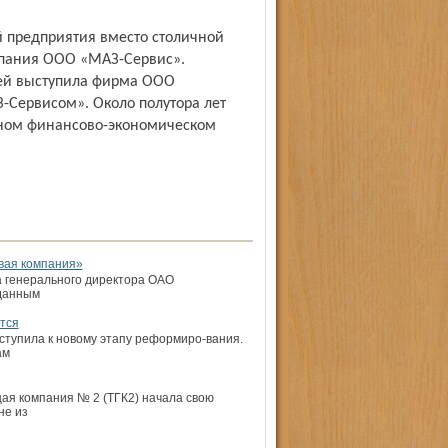
й предприятия вместо столичной
мпания ООО «МАЗ-Сервис».
ей выступила фирма ООО
Сервисом». Около полутора лет
жном финансово-экономическом
вая компания»
а генерального директора ОАО
оданным
тся
тупила к новому этапу реформиро-вания.
ам
ая компания № 2 (ТГК­2) начала свою
не из