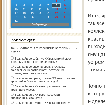
1
2
3
4
5
6
7
8
9
10
11
12
13
14
15
16
17
18
19
20
21
22
23
Итак, 
24
25
26
27
28
29
30
31
так вс
Выберите дату
коллек
красив
Вопрос дня
выходи
Как Вы считаете, две российские революции 1917
года - это
смущая
Величайшее событие ХХ века, принёсшее
устрем
свободу и счастье народам России
Величайшее разочарование ХХ века,
этими 
доказавшее невозможность построения
справедливого государства
Величайшее преступление ХХ века, ставшее
причиной гибели миллионов людей
Точно 
Величайшее в ХХ веке предательство
правящего класса
котору
Величайшая в ХХ веке провокация
иностранных спецслужб
моделе
Величайшая глупость ХХ века, поскольку