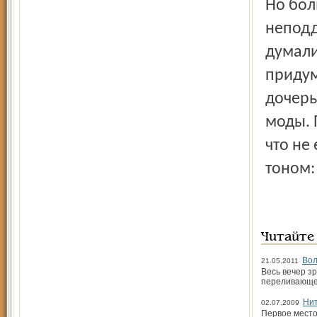
Но бол
неподд
думали
придум
дочерь
моды. 
что не
тоном:
Читайте
Вол
21.05.2011
Весь вечер з
переливающег
Нит
02.07.2009
Первое место