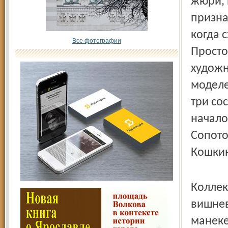
жюри, 
призна
когда 
Все фотографии
Просто
художн
моделе
три со
начало
Сопото
Кошки
Коллек
вишнев
манеке