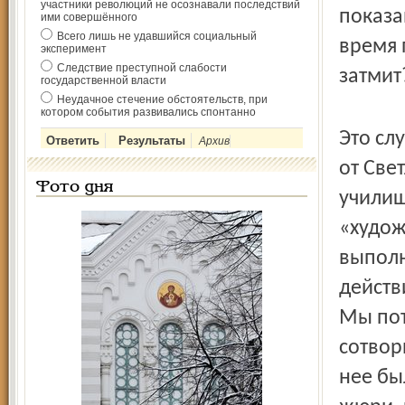
участники революций не осознавали последствий
показа
ими совершённого
Всего лишь не удавшийся социальный
время 
эксперимент
Следствие преступной слабости
затмит
государственной власти
Неудачное стечение обстоятельств, при
котором события развивались спонтанно
Это сл
Архив
от Све
Фото дня
училищ
«худож
выполн
действ
Мы пот
сотвор
нее бы