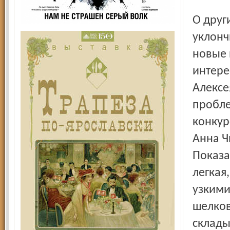
О друг
уклонч
новые 
интере
Алексе
пробле
конкур
Анна Ч
Показа
легкая
узкими
шелков
склады