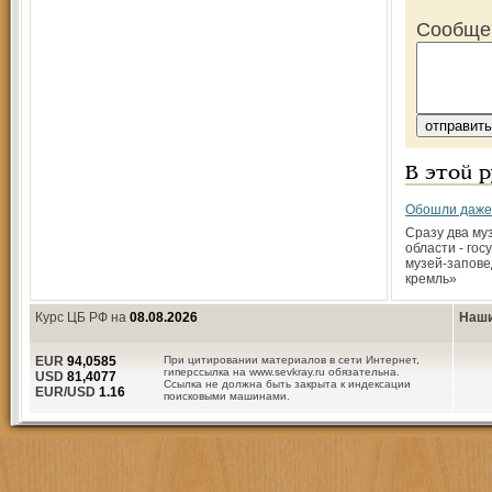
Сообще
В этой 
Обошли даже 
Сразу два му
области - го
музей-запове
кремль»
Курс ЦБ РФ на
08.08.2026
Наши
EUR
94,0585
При цитировании материалов в сети Интернет,
гиперссылка на www.sevkray.ru обязательна.
USD
81,4077
Ссылка не должна быть закрыта к индексации
EUR/USD
1.16
поисковыми машинами.