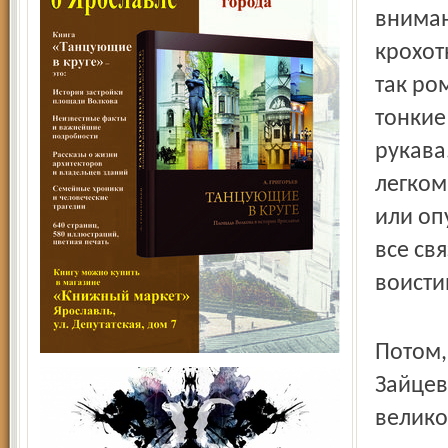
вниман
крохот
так ро
тонкие
рукава
легком
или оп
все св
воисти
Потом,
Зайцев
велико