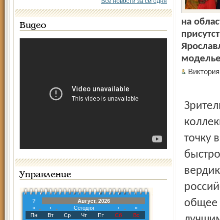
Все новости за сегодня
на облас
Видео
присутс
Ярослав
модель
Виктори
Зрител
коллек
точку 
быстро
вердик
Управление
россий
общее 
?
Август, 2026
«
‹
Сегодня
›
»
Пн
Вт
Ср
Чт
Пт
Сб
Вс
лучши