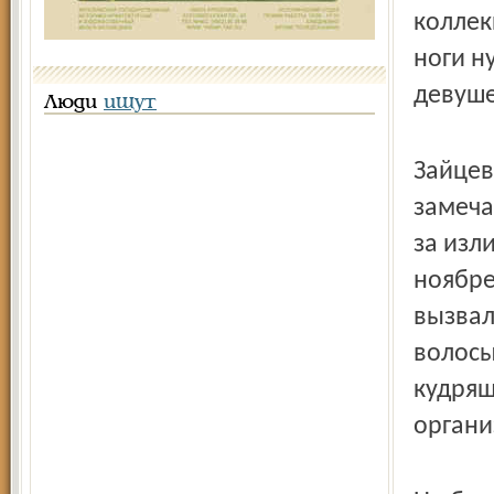
коллек
ноги н
девуше
Люди
ищут
Зайцев
замеча
за изл
ноябре
вызвал
волосы
кудряш
органи