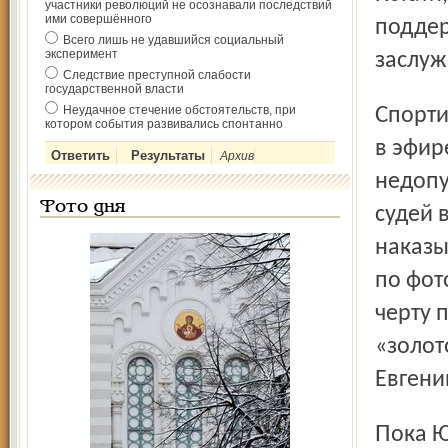
участники революций не осознавали последствий
ими совершённого
поддер
Всего лишь не удавшийся социальный
эксперимент
заслуж
Следствие преступной слабости
государственной власти
Неудачное стечение обстоятельств, при
Спортивный комментатор Андрей Кондрашов буйствовал
котором события развивались спонтанно
в эфир
Архив
недопу
Фото дня
судей 
наказы
по фот
черту 
«золот
Евгени
Пока Юлия стояла на пьедестале почета, на лыжи встала