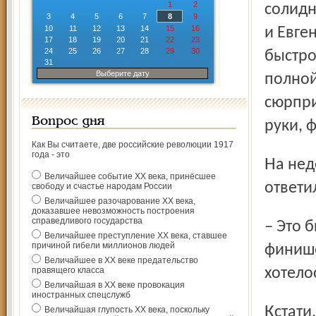
1
2
солидн
3
4
5
6
7
8
9
10
11
12
13
14
15
16
и Евге
17
18
19
20
21
22
23
24
25
26
27
28
29
30
быстро
31
Выберите дату
полной
сюрпри
Вопрос дня
руки, 
Как Вы считаете, две российские революции 1917
года - это
На недоуменные вопросы журналистов Юлия Чепалова
Величайшее событие ХХ века, принёсшее
ответи
свободу и счастье народам России
Величайшее разочарование ХХ века,
доказавшее невозможность построения
справедливого государства
– Это была игра. Мы еще на трассе договорились о таком
Величайшее преступление ХХ века, ставшее
причиной гибели миллионов людей
финише
Величайшее в ХХ веке предательство
правящего класса
хотело
Величайшая в ХХ веке провокация
иностранных спецслужб
Кстати, зрители все три дня чемпионата горячо
Величайшая глупость ХХ века, поскольку