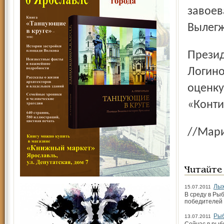
завоев
Вылегж
Президент Федерации лыжных гонок России Владимир
Логино
оценку
«Конти
//
Читайте
Лыж
15.07.2011
В среду в Ры
победителей 
Рыб
13.07.2011