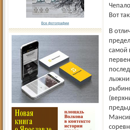
Чепало
Вот та
Все фотографии
В отличие от женщин, лидеры мужской гонки были
предел
самой 
первен
послед
лыжник
рыбинс
(верхн
предыд
Мансий
соревн