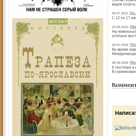
Сейчас в рыб
видов спорта
На 
06.07.2011
С 12 по 17 и
Ив
15.04.2010
На чемпионат
успешно выст
Ле
28.01.2010
Во время зак
Международн
Яро
09.09.2009
6 сентября в
В соревнован
Коммен
Написа