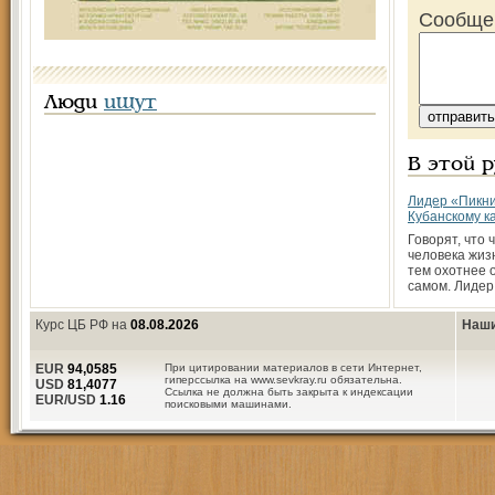
Сообще
Люди
ищут
В этой 
Лидер «Пикни
Кубанскому к
Говорят, что 
человека жиз
тем охотнее о
самом. Лидер
Курс ЦБ РФ на
08.08.2026
Наши
EUR
94,0585
При цитировании материалов в сети Интернет,
гиперссылка на www.sevkray.ru обязательна.
USD
81,4077
Ссылка не должна быть закрыта к индексации
EUR/USD
1.16
поисковыми машинами.