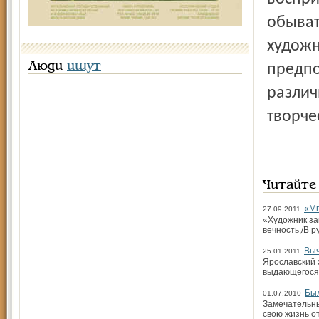
обыват
художн
Люди
ищут
предпо
различ
творче
Читайте
«Мг
27.09.2011
«Художник за
вечность,/В 
Выч
25.01.2011
Ярославский 
выдающегося 
Был
01.07.2010
Замечательны
свою жизнь о