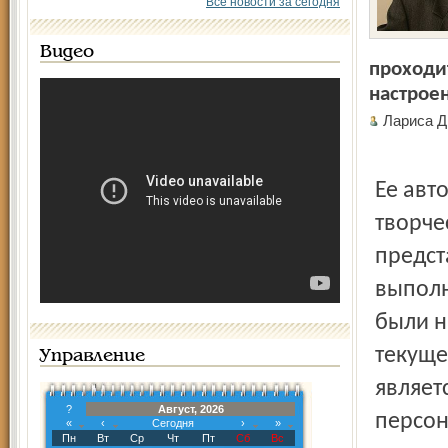
Все новости за сегодня
Видео
проходит
настрое
Лариса 
Ее авт
творче
предст
выполн
были н
текуще
Управление
являет
?
Август, 2026
персон
«
‹
Сегодня
›
»
Пн
Вт
Ср
Чт
Пт
Сб
Вс