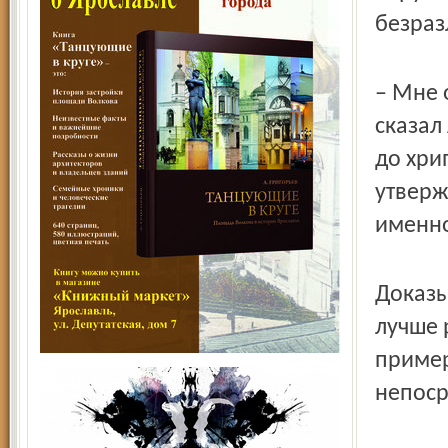
безраз
– Мне 
сказал
до хри
утверж
именно
Доказы
лучше 
пример
непоср