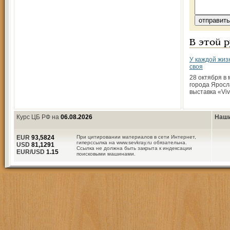
В этой 
У каждой жиз
своя
28 октября в
города Яросл
выставка «Viva
Курс ЦБ РФ на
06.08.2026
Наши
EUR
93,5824
При цитировании материалов в сети Интернет,
гиперссылка на www.sevkray.ru обязательна.
USD
81,1291
Ссылка не должна быть закрыта к индексации
EUR/USD
1.15
поисковыми машинами.