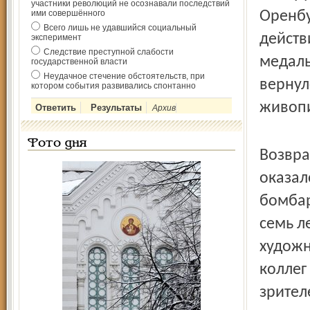
участники революций не осознавали последствий
ими совершённого
Оренбу
Всего лишь не удавшийся социальный
действ
эксперимент
Следствие преступной слабости
медаль
государственной власти
Неудачное стечение обстоятельств, при
вернул
котором события развивались спонтанно
живопи
Архив
Фото дня
Возвра
оказал
бомбар
семь л
художн
коллег
зрител