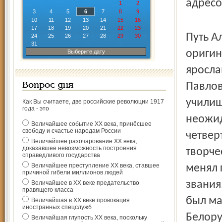
адресо
1
2
3
4
5
6
7
8
9
10
11
12
13
14
15
16
17
18
19
20
21
22
23
Путь А
24
25
26
27
28
29
30
31
оригин
Выберите дату
яросла
Павлов
Вопрос дня
училищ
Как Вы считаете, две российские революции 1917
года - это
неожид
Величайшее событие ХХ века, принёсшее
свободу и счастье народам России
четвер
Величайшее разочарование ХХ века,
доказавшее невозможность построения
творче
справедливого государства
Величайшее преступление ХХ века, ставшее
менял 
причиной гибели миллионов людей
звания
Величайшее в ХХ веке предательство
правящего класса
был ма
Величайшая в ХХ веке провокация
иностранных спецслужб
Белору
Величайшая глупость ХХ века, поскольку