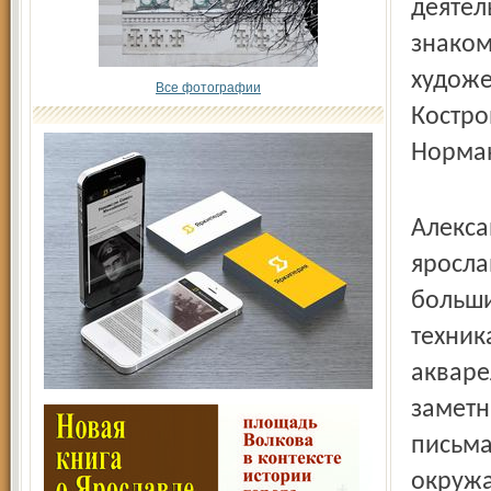
деятел
знаком
художе
Все фотографии
Костро
Норман
Алекса
яросла
больши
техник
акваре
заметн
письма
окружа