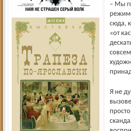
– Мы г
режиме
сюда, 
«от ка
дескать
совсем
художн
принад
Я не д
вызове
просто
сканда
воспри