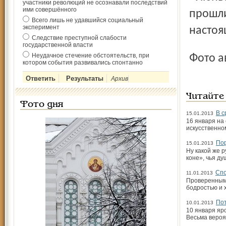
участники революций не осознавали последствий
ими совершённого
прошли
Всего лишь не удавшийся социальный
эксперимент
настоя
Следствие преступной слабости
государственной власти
Неудачное стечение обстоятельств, при
Фото 
котором события развивались спонтанно
Архив
Читайте
Фото дня
В с
15.01.2013
16 января на
искусственном
Пор
15.01.2013
Ну какой же р
коне», чья ду
Спо
11.01.2013
Проверенным 
бодростью и 
По
10.01.2013
10 января яр
Весьма вероя