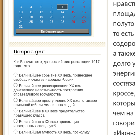
1
2
нравст
3
4
5
6
7
8
9
10
11
12
13
14
15
16
площад
17
18
19
20
21
22
23
24
25
26
27
28
29
30
полуто
31
Выберите дату
то ест
оздоро
Вопрос дня
а также
Как Вы считаете, две российские революции 1917
долго 
года - это
энерги
Величайшее событие ХХ века, принёсшее
свободу и счастье народам России
состяз
Величайшее разочарование ХХ века,
доказавшее невозможность построения
кроссе
справедливого государства
Величайшее преступление ХХ века, ставшее
которы
причиной гибели миллионов людей
Величайшее в ХХ веке предательство
чем на
правящего класса
Величайшая в ХХ веке провокация
говори
иностранных спецслужб
«Июньс
Величайшая глупость ХХ века, поскольку