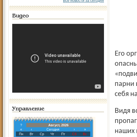
Все новости за сегодня
Видео
Его организаторы хотели бы уберечь молодежь от
опасны
«подви
парни 
себя н
Управление
Видя все это, инициаторы решили на практике вести
пропаг
?
Август, 2026
«
‹
Сегодня
›
»
наших 
Пн
Вт
Ср
Чт
Пт
Сб
Вс