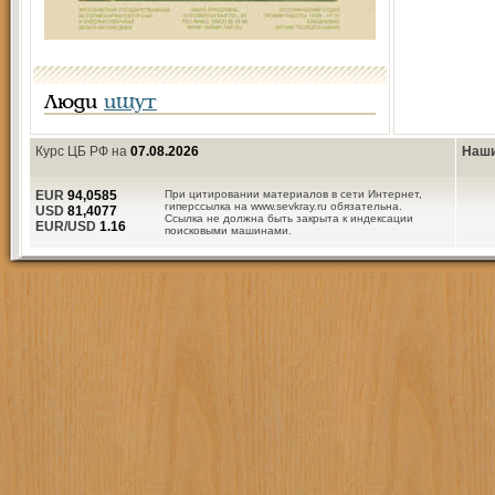
Люди
ищут
Курс ЦБ РФ на
07.08.2026
Наши
EUR
94,0585
При цитировании материалов в сети Интернет,
гиперссылка на www.sevkray.ru обязательна.
USD
81,4077
Ссылка не должна быть закрыта к индексации
EUR/USD
1.16
поисковыми машинами.