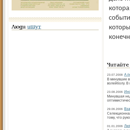
котора
событи
которы
Люди
ищут
конечн
Читайте
А п
23.07.2008
В минувшие в
волейболу. В
Ино
23.08.2006
Минувшая нед
оптимистичес
Вза
29.06.2006
Селекционная
тому, что ру
Лю
01.01.2006