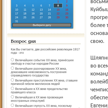
восьми
1
2
3
4
5
6
7
8
9
Куйбыш
10
11
12
13
14
15
16
17
18
19
20
21
22
23
прогре
24
25
26
27
28
29
30
31
более 
Выберите дату
основа
свою.
Вопрос дня
Как Вы считаете, две российские революции 1917
года - это
Шляпни
Величайшее событие ХХ века, принёсшее
свободу и счастье народам России
во все
Величайшее разочарование ХХ века,
доказавшее невозможность построения
команд
справедливого государства
Величайшее преступление ХХ века, ставшее
волейб
причиной гибели миллионов людей
чемпио
Величайшее в ХХ веке предательство
правящего класса
обеспе
Величайшая в ХХ веке провокация
иностранных спецслужб
Евгени
Величайшая глупость ХХ века, поскольку