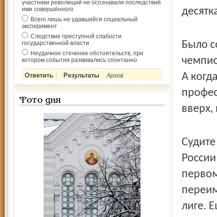
участники революций не осознавали последствий
десятк
ими совершённого
Всего лишь не удавшийся социальный
эксперимент
Следствие преступной слабости
Было с
государственной власти
Неудачное стечение обстоятельств, при
чемпио
котором события развивались спонтанно
А когд
Архив
профес
Фото дня
вверх,
Судите
России
первом
переим
лиге. 