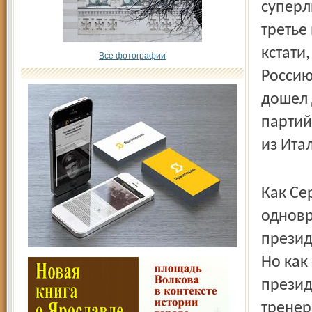
суперл
третье
кстати
Все фотографии
Россию
дошел 
партий
из Ита
Как Се
одновр
презид
Но как
презид
тренер