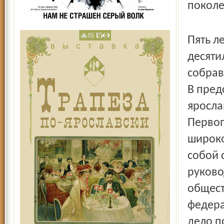
поколе
Пять л
десяти
собрав
В пред
яросла
Первоп
широко
собой 
руково
общест
федера
дело п