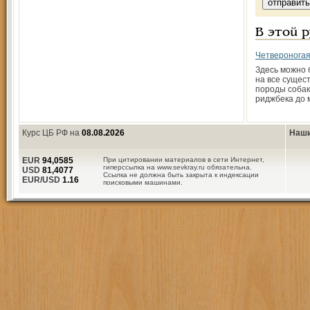
В этой 
Четверонога
Здесь можно 
на все сущес
породы собак
риджбека до 
Курс ЦБ РФ на
08.08.2026
Наши
EUR
94,0585
При цитировании материалов в сети Интернет,
гиперссылка на www.sevkray.ru обязательна.
USD
81,4077
Ссылка не должна быть закрыта к индексации
EUR/USD
1.16
поисковыми машинами.