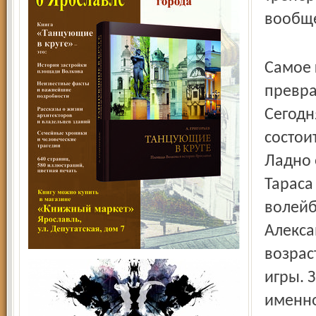
вообще
Самое 
превра
Сегодн
состои
Ладно 
Тараса
волейб
Алекса
возрас
игры. 
именно