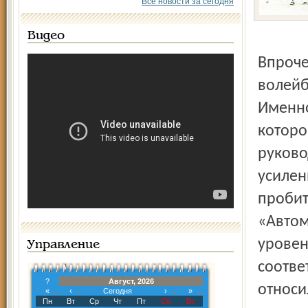
Все новости за сегодня
Видео
Впроче
волейб
Именно
которо
руково
усилен
пробит
«Автом
уровен
Управление
соотве
?
Август, 2026
относи
«
‹
Сегодня
›
»
Пн
Вт
Ср
Чт
Пт
Сб
Вс