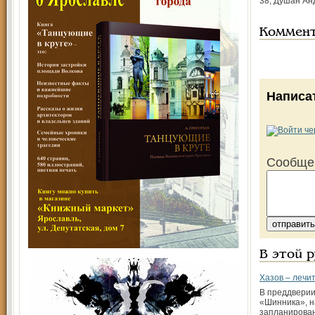
38; Душан Ан
Коммен
Написа
Сообще
В этой 
Хазов – лечи
В преддверии
«Шинника», н
запланирован