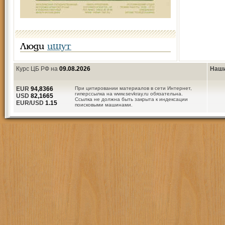
Люди
ищут
Курс ЦБ РФ на
09.08.2026
Наши
EUR
94,8366
При цитировании материалов в сети Интернет,
гиперссылка на www.sevkray.ru обязательна.
USD
82,1665
Ссылка не должна быть закрыта к индексации
EUR/USD
1.15
поисковыми машинами.