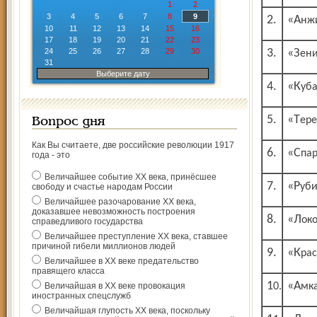
1
2
3
4
5
6
7
8
9
2.
«Ан
10
11
12
13
14
15
16
17
18
19
20
21
22
23
24
25
26
27
28
29
30
3.
«Зен
31
Выберите дату
4.
«Ку
5.
«Тер
Вопрос дня
Как Вы считаете, две российские революции 1917
6.
«Сп
года - это
Величайшее событие ХХ века, принёсшее
7.
«Руб
свободу и счастье народам России
Величайшее разочарование ХХ века,
доказавшее невозможность построения
8.
«Ло
справедливого государства
Величайшее преступление ХХ века, ставшее
причиной гибели миллионов людей
9.
«Кр
Величайшее в ХХ веке предательство
правящего класса
Величайшая в ХХ веке провокация
10.
«Ам
иностранных спецслужб
Величайшая глупость ХХ века, поскольку