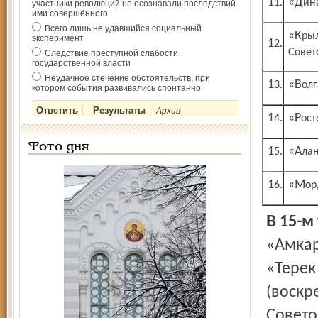
11.
«Ди
участники революций не осознавали последствий
ими совершённого
Всего лишь не удавшийся социальный
«Крылья
эксперимент
12.
Совет
Следствие преступной слабости
государственной власти
Неудачное стечение обстоятельств, при
13.
«Во
котором события развивались спонтанно
Архив
14.
«Рос
Фото дня
15.
«Ал
16.
«М
В 15-
«Амкар
«Терек
(воскр
Совето