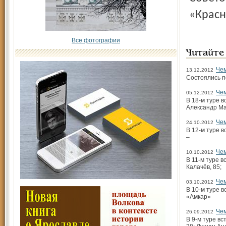
«Красн
Все фотографии
Читайте
Чем
13.12.2012
Состоялись п
Чем
05.12.2012
В 18-м туре в
Александр М
Чем
24.10.2012
В 12-м туре в
–
Чем
10.10.2012
В 11-м туре в
Калачёв, 85;
Чем
03.10.2012
В 10-м туре в
«Амкар»
Чем
26.09.2012
В 9-м туре в