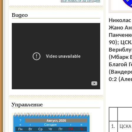
Все новости за сегодня
Видео
Николас
Жано Ан
Панченко
90); ЦСК
Вернблум
(Мбарк Б
Благой Г
(Вандерс
0:2 (Але
Управление
?
Август, 2026
«
‹
Сегодня
›
»
1.
ЦСКА
Пн
Вт
Ср
Чт
Пт
Сб
Вс