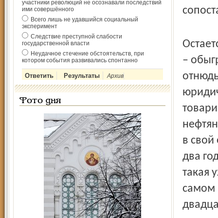
участники революций не осознавали последствий
сопост
ими совершённого
Всего лишь не удавшийся социальный
эксперимент
Следствие преступной слабости
Остает
государственной власти
Неудачное стечение обстоятельств, при
– обыг
котором события развивались спонтанно
отнюдь 
Архив
юридич
Фото дня
товари
нефтян
в свой
два го
такая 
самом 
двадца