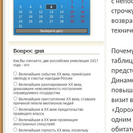
с непо
1
2
3
4
5
6
7
8
9
строчк
10
11
12
13
14
15
16
17
18
19
20
21
22
23
возвра
24
25
26
27
28
29
30
31
технич
Выберите дату
Почему
Вопрос дня
таблиц
Как Вы считаете, две российские революции 1917
года - это
предст
Величайшее событие ХХ века, принёсшее
свободу и счастье народам России
Динамо
Величайшее разочарование ХХ века,
доказавшее невозможность построения
повыша
справедливого государства
визит 
Величайшее преступление ХХ века, ставшее
причиной гибели миллионов людей
«Дорож
Величайшее в ХХ веке предательство
правящего класса
одним 
Величайшая в ХХ веке провокация
иностранных спецслужб
обитат
Величайшая глупость ХХ века, поскольку