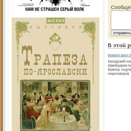
Сообще
В этой 
Крюгер взял 
Канадский на
Швейцарии п
Крюгер подт
переговоров