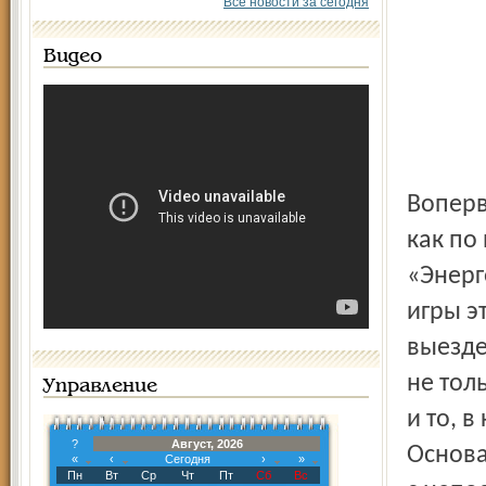
Все новости за сегодня
Видео
Во­пер
как по 
«Энерг
игры э
выезде
не тол
Управление
и то, 
?
Август, 2026
Основа
«
‹
Сегодня
›
»
Пн
Вт
Ср
Чт
Пт
Сб
Вс