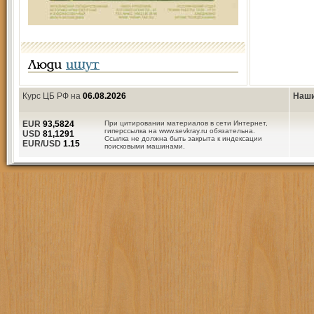
Люди
ищут
Курс ЦБ РФ на
06.08.2026
Наши
EUR
93,5824
При цитировании материалов в сети Интернет,
гиперссылка на www.sevkray.ru обязательна.
USD
81,1291
Ссылка не должна быть закрыта к индексации
EUR/USD
1.15
поисковыми машинами.