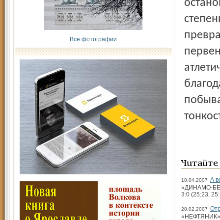
остано
степен
превра
Все фотографии
первен
атлети
благод
побыва
тонкост
Читайте
А в
18.04.2007
«ДИНАМО-­БЕЛ
3:0 (25:23, 25:
Отр
28.02.2007
«НЕФТЯНИК» (Я