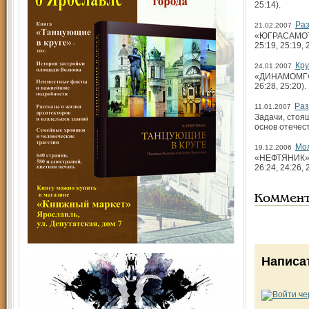
25:14).
Раз
21.02.2007
«ЮГРА­САМОТЛ
25:19, 25:19, 
Кру
24.01.2007
«ДИНАМО­МГФСО
26:28, 25:20).
Раз
11.01.2007
Задачи, стоя
основ отечес
Мол
19.12.2006
«НЕФТЯНИК» (
26:24, 24:26, 
Коммен
Написа