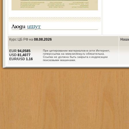
Люди
ищут
Курс ЦБ РФ на
08.08.2026
Наши
EUR
94,0585
При цитировании материалов в сети Интернет,
гиперссылка на www.sevkray.ru обязательна.
USD
81,4077
Ссылка не должна быть закрыта к индексации
EUR/USD
1.16
поисковыми машинами.