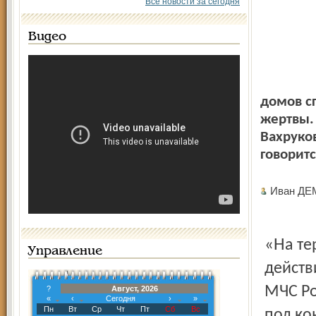
Все новости за сегодня
Видео
домов с
жертвы. 
Вахруков
говоритс
Иван Д
«На территории нашего региона благодаря совместным
Управление
действ
МЧС Ро
?
Август, 2026
«
‹
Сегодня
›
»
Пн
Вт
Ср
Чт
Пт
Сб
Вс
под ко