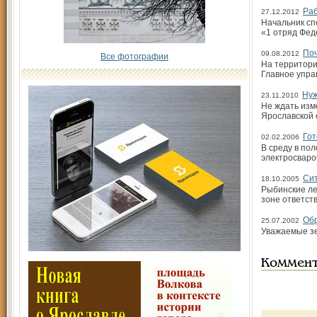
Раб
27.12.2012
Начальник сп
«1 отряд Фед
Поч
09.08.2012
Все фотографии
На территори
Главное упра
Нуж
23.11.2010
Не ждать изм
Ярославской 
Гот
02.02.2006
В среду в по
электросваро
Сит
18.10.2005
Рыбинские ле
зоне ответст
Обр
25.07.2002
Уважаемые з
Коммен