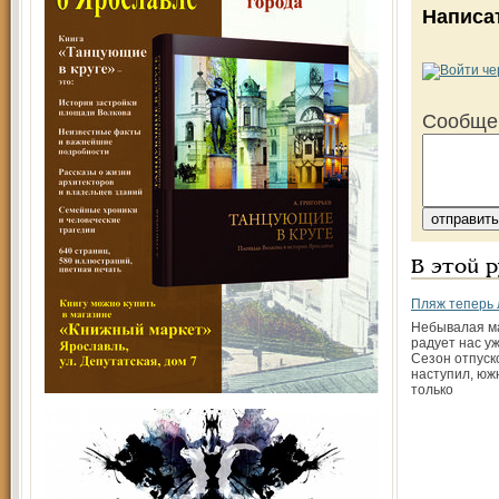
Написа
Сообще
В этой 
Пляж теперь 
Небывалая м
радует нас у
Сезон отпуск
наступил, юж
только