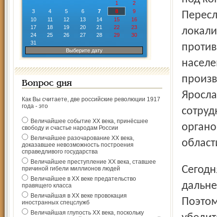
1
2
3
4
5
6
7
8
9
Пересл
10
11
12
13
14
15
16
17
18
19
20
21
22
23
локали
24
25
26
27
28
29
30
31
проти
Выберите дату
населе
произв
Вопрос дня
Яросла
Как Вы считаете, две российские революции 1917
года - это
сотруд
Величайшее событие ХХ века, принёсшее
органо
свободу и счастье народам России
Величайшее разочарование ХХ века,
област
доказавшее невозможность построения
справедливого государства
Величайшее преступление ХХ века, ставшее
Сегодня от всех нас, от наших совместных усилий зависит
причиной гибели миллионов людей
Величайшее в ХХ веке предательство
дальне
правящего класса
Величайшая в ХХ веке провокация
Поэтом
иностранных спецслужб
Величайшая глупость ХХ века, поскольку