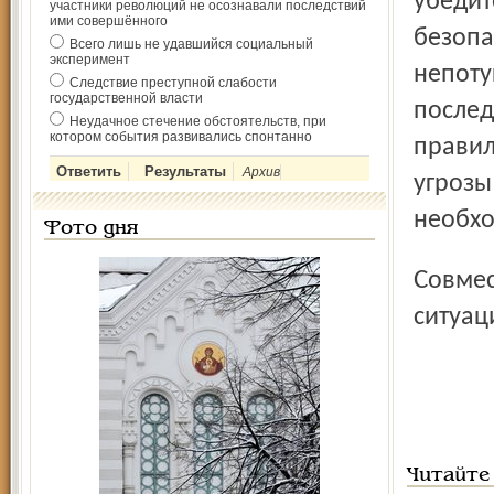
убедит
участники революций не осознавали последствий
ими совершённого
безопа
Всего лишь не удавшийся социальный
эксперимент
непоту
Следствие преступной слабости
государственной власти
послед
Неудачное стечение обстоятельств, при
котором события развивались спонтанно
правил
Архив
угрозы
необх
Фото дня
Совместными усилиями мы в состоянии удержать
ситуац
Читайте