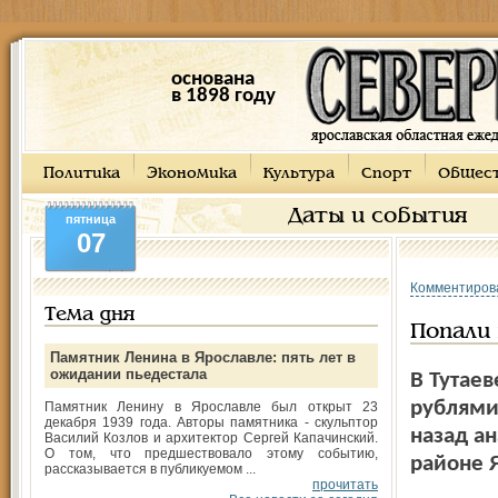
основана
в 1898 году
Политика
Экономика
Культура
Спорт
Общес
Даты и события
пятница
07
Комментиров
Тема дня
Попали
Памятник Ленина в Ярославле: пять лет в
ожидании пьедестала
В Тутае
рублями
Памятник Ленину в Ярославле был открыт 23
декабря 1939 года. Авторы памятника - скульптор
назад а
Василий Козлов и архитектор Сергей Капачинский.
О том, что предшествовало этому событию,
районе 
рассказывается в публикуемом ...
прочитать