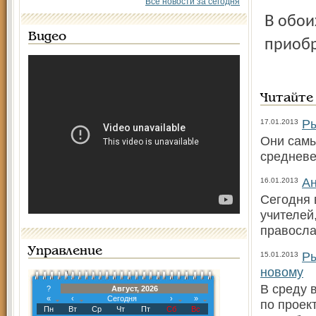
Все новости за сегодня
В обоих случаях пострадавшие купились на обещание
Видео
приобр
Читайте
Ры
17.01.2013
Они самы
средневе
Ан
16.01.2013
Сегодня 
учителей
правосла
Управление
Ры
15.01.2013
новому
В среду 
?
Август, 2026
«
‹
Сегодня
›
»
по проек
Пн
Вт
Ср
Чт
Пт
Сб
Вс