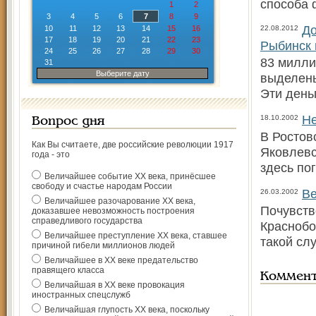
способа 
1
2
3
4
5
6
7
8
9
До
10
11
12
13
14
15
16
22.08.2012
17
18
19
20
21
22
23
Рыбинск 
24
25
26
27
28
29
30
83 милли
31
Выберите дату
выделены
Эти день
Не
18.10.2002
Вопрос дня
В Ростов
Как Вы считаете, две российские революции 1917
Яковлевс
года - это
здесь по
Величайшее событие ХХ века, принёсшее
свободу и счастье народам России
Ве
26.03.2002
Величайшее разочарование ХХ века,
Почувств
доказавшее невозможность построения
справедливого государства
Краснобо
Величайшее преступление ХХ века, ставшее
такой сл
причиной гибели миллионов людей
Величайшее в ХХ веке предательство
правящего класса
Коммен
Величайшая в ХХ веке провокация
иностранных спецслужб
Величайшая глупость ХХ века, поскольку