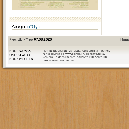
Люди
ищут
Курс ЦБ РФ на
07.08.2026
Наши
EUR
94,0585
При цитировании материалов в сети Интернет,
гиперссылка на www.sevkray.ru обязательна.
USD
81,4077
Ссылка не должна быть закрыта к индексации
EUR/USD
1.16
поисковыми машинами.