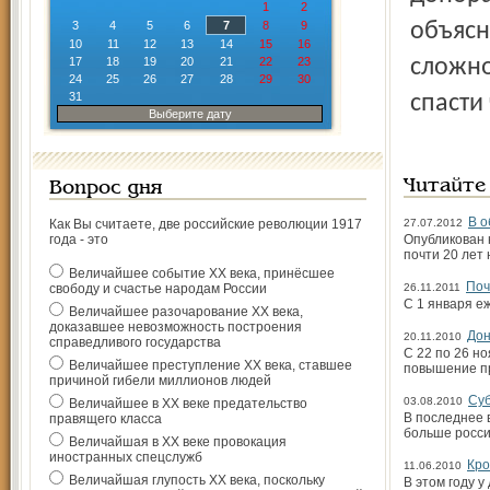
1
2
3
4
5
6
7
8
9
объясн
10
11
12
13
14
15
16
17
18
19
20
21
22
23
сложно
24
25
26
27
28
29
30
31
спасти
Выберите дату
Читайте
Вопрос дня
В о
Как Вы считаете, две российские революции 1917
27.07.2012
года - это
Опубликован 
почти 20 лет
Величайшее событие ХХ века, принёсшее
Поч
свободу и счастье народам России
26.11.2011
С 1 января е
Величайшее разочарование ХХ века,
доказавшее невозможность построения
Дон
20.11.2010
справедливого государства
С 22 по 26 н
Величайшее преступление ХХ века, ставшее
повышение пр
причиной гибели миллионов людей
Суб
03.08.2010
Величайшее в ХХ веке предательство
В последнее 
правящего класса
больше росси
Величайшая в ХХ веке провокация
иностранных спецслужб
Кро
11.06.2010
Величайшая глупость ХХ века, поскольку
В этом году 