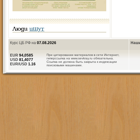
Люди
ищут
Курс ЦБ РФ на
07.08.2026
Наши
EUR
94,0585
При цитировании материалов в сети Интернет,
гиперссылка на www.sevkray.ru обязательна.
USD
81,4077
Ссылка не должна быть закрыта к индексации
EUR/USD
1.16
поисковыми машинами.