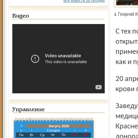
Все новости за сегодня
Георги
Видео
С тех пор далеко вперёд шагнула наука трансфузиология:
открыт
примен
как и 
20 апреля Ярославскую областную станцию переливания
крови 
Заведующая отделением комплектования и
Управление
медици
Красне
?
Август, 2026
«
‹
Сегодня
›
»
Пн
Вт
Ср
Чт
Пт
Сб
Вс
донора