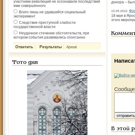
участники революций не осознавали последствий
донора – был
ими совершённого
Фор
15.05.2010
Всего лишь не удавшийся социальный
18 мая в Яро
эксперимент
этого меро­п
Следствие преступной слабости
государственной власти
Неудачное стечение обстоятельств, при
Коммен
котором события развивались спонтанно
Архив
Написа
Фото дня
Сообще
В этой 