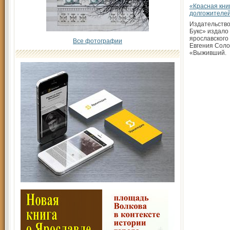
«Красная кни
долгожителе
Издательство
Букс» издало 
ярославского
Все фотографии
Евгения Соло
«Выживший.