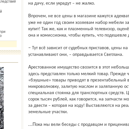
следствий
на дачу, если украдут – не жалко.
й
Впрочем, не все цены в магазине кажутся адекватными. Вот, например, послуживший
уже не один год своим хозяевам набор мебели за
купит! Так же, как и плазменный телевизор, оценё
при
она и комиссионка, чтобы купить, что подешевле
о
– Тут всё зависит от судебных приставов, цены на конфискованный товар
устанавливают они, – оправдывается Светлана.
Арестованное имущество свозится в этот небольшой магазинчик со всей области, и
здесь представлен только мелкий товар. Прежде 
«бэушные» товары приводят в презентабельный ви
микроволновку, залитую маслом и заляпанную ост
специальная стоянка для транспортных средств. 
сорок тысяч рублей, как говорится, на запчасти 
за двести – которая на ходу! Выставляются на ре
земельные участки.
...Пока мы вели беседы с продавцом и приценивались к блузочкам и панамкам, в