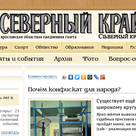
ура
Спорт
Общество
Образование
Медицина
Ис
аты и события
Архив
Фото
Вопрос-
Комментировать
Почём конфискат для народа?
ь лет в
Существует ещё
широкому кругу 
открыт 23
Ярко-жёлтая вывеск
 скульптор
судебных приставов 
пачинский.
 событию,
пройдёт мимо, не по
(sale – реализация п
прочитать