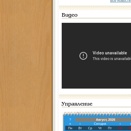
Все новости
Видео
Управление
?
Август, 2026
«
‹
Сегодня
›
Пн
Вт
Ср
Чт
Пт
Сб
В