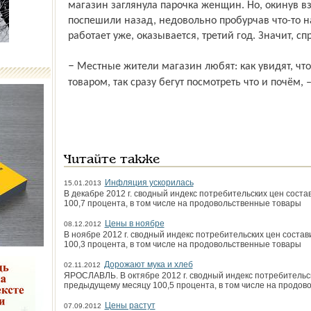
магазин заглянула парочка женщин. Но, окинув в
поспешили назад, недовольно пробурчав что-то н
работает уже, оказывается, третий год. Значит, спр
– Местные жители магазин любят: как увидят, что приехала машина с новым
товаром, так сразу бегут посмотреть что и почём, 
Читайте также
Инфляция ускорилась
15.01.2013
В декабре 2012 г. сводный индекс потребительских цен сос
100,7 процента, в том числе на продовольственные товары
Цены в ноябре
08.12.2012
В ноябре 2012 г. сводный индекс потребительских цен сост
100,3 процента, в том числе на продовольственные товары
Дорожают мука и хлеб
02.11.2012
ЯРОСЛАВЛЬ. В октябре 2012 г. сводный индекс потребительс
предыдущему месяцу 100,5 процента, в том числе на продов
Цены растут
07.09.2012