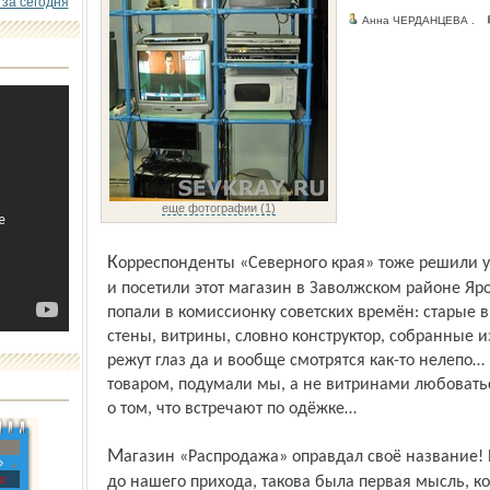
 за сегодня
Анна ЧЕРДАНЦЕВА .
еще фотографии (1)
Корреспонденты «Северного края» тоже решили узнать, почём конфискат для народа,
и посетили этот магазин в Заволжском районе Яр
попали в комиссионку советских времён: старые
стены, витрины, словно кон­структор, собранные и
режут глаз да и вообще смотрятся как-то нелепо…
товаром, подумали мы, а не витринами любоватьс
о том, что встречают по одёжке…
Магазин «Распродажа» оправдал своё название! Видимо, всё уже здесь распродали
»
с
до нашего прихода, такова была первая мысль, к