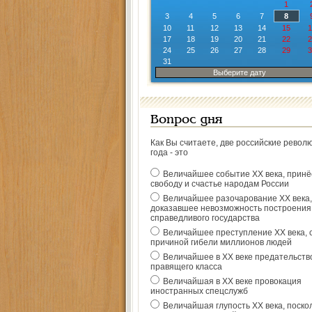
1
3
4
5
6
7
8
10
11
12
13
14
15
1
17
18
19
20
21
22
2
24
25
26
27
28
29
3
31
Выберите дату
Вопрос дня
Как Вы считаете, две российские револ
года - это
Величайшее событие ХХ века, прин
свободу и счастье народам России
Величайшее разочарование ХХ века,
доказавшее невозможность построения
справедливого государства
Величайшее преступление ХХ века, 
причиной гибели миллионов людей
Величайшее в ХХ веке предательств
правящего класса
Величайшая в ХХ веке провокация
иностранных спецслужб
Величайшая глупость ХХ века, поско