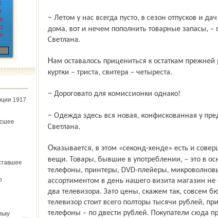
2
9
– Летом у нас всегда пусто, в сезон отпусков и дач должников редко можно застать
6
3
дома, вот и нечем пополнить товарные запасы, –
0
Светлана.
Нам оставалось прицениться к остаткам прежней роскоши. Блузки – шестьсот рублей,
куртки – триста, свитера – четыреста.
– Дороговато для комиссионки однако!
юции 1917
– Одежда здесь вся новая, конфискованная у предпринимателей, – уточняет
ёсшее
Светлана.
Оказывается, в этом «секонд-хенде» есть и совершено новые, и уже поношенные
вещи. Товары, бывшие в употреблении, – это в ос
ставшее
телефоны, принтеры, DVD-плейеры, микроволнов
о
ассортиментом в день нашего визита магазин не 
два телевизора. Зато цены, скажем так, совсем 
телевизор стоит всего полторы тысячи рублей, пр
телефоны – по двести рублей. Покупатели сюда п
льку