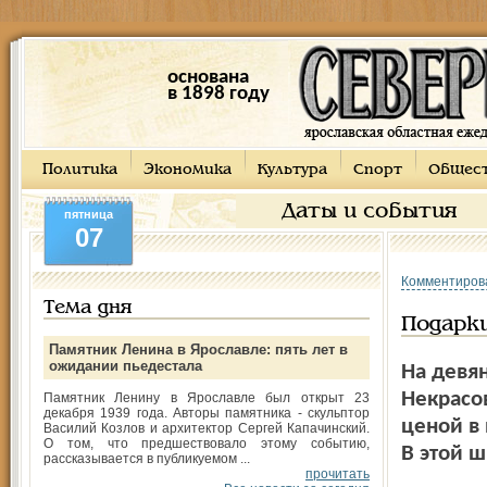
основана
в 1898 году
Политика
Экономика
Культура
Спорт
Общес
Даты и события
пятница
07
Комментиров
Тема дня
Подарки
Памятник Ленина в Ярославле: пять лет в
ожидании пьедестала
На девя
Некрасо
Памятник Ленину в Ярославле был открыт 23
декабря 1939 года. Авторы памятника - скульптор
ценой в
Василий Козлов и архитектор Сергей Капачинский.
О том, что предшествовало этому событию,
В этой ш
рассказывается в публикуемом ...
прочитать