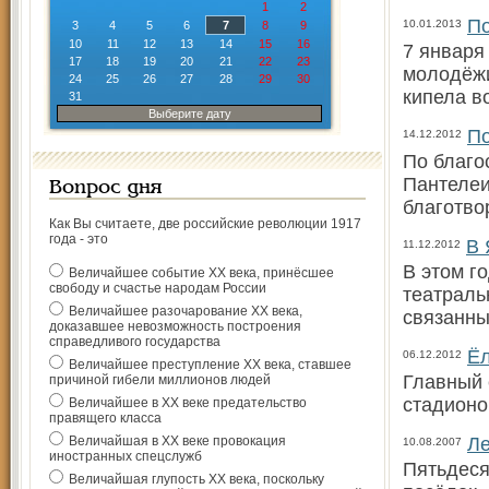
1
2
По
10.01.2013
3
4
5
6
7
8
9
10
11
12
13
14
15
16
7 января
17
18
19
20
21
22
23
молодёжи
24
25
26
27
28
29
30
кипела в
31
Выберите дату
По
14.12.2012
По благо
Пантелеи
Вопрос дня
благотво
Как Вы считаете, две российские революции 1917
года - это
В 
11.12.2012
В этом г
Величайшее событие ХХ века, принёсшее
свободу и счастье народам России
театраль
Величайшее разочарование ХХ века,
связанны
доказавшее невозможность построения
справедливого государства
Ёл
06.12.2012
Величайшее преступление ХХ века, ставшее
Главный 
причиной гибели миллионов людей
стадионо
Величайшее в ХХ веке предательство
правящего класса
Величайшая в ХХ веке провокация
Ле
10.08.2007
иностранных спецслужб
Пятьдеся
Величайшая глупость ХХ века, поскольку