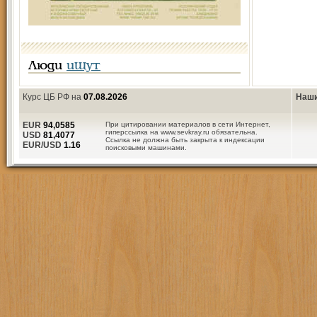
Люди
ищут
Курс ЦБ РФ на
07.08.2026
Наши
EUR
94,0585
При цитировании материалов в сети Интернет,
гиперссылка на www.sevkray.ru обязательна.
USD
81,4077
Ссылка не должна быть закрыта к индексации
EUR/USD
1.16
поисковыми машинами.