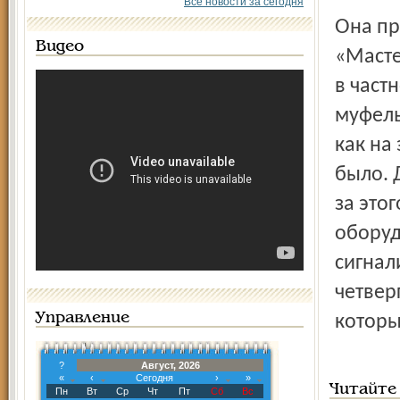
Все новости за сегодня
Она преподает английский язык и ведет кружок
Видео
«Масте
в част
муфель
как на
было. 
за это
оборуд
сигнал
четвер
Управление
которы
?
Август, 2026
«
‹
Сегодня
›
»
Читайте
Пн
Вт
Ср
Чт
Пт
Сб
Вс