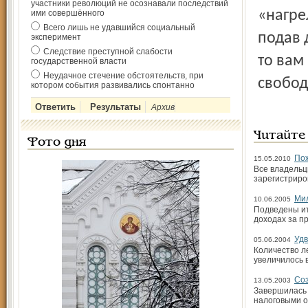
участники революций не осознавали последствий
«нагре
ими совершённого
Всего лишь не удавшийся социальный
подав 
эксперимент
Следствие преступной слабости
то вам
государственной власти
Неудачное стечение обстоятельств, при
свобод
котором события развивались спонтанно
Архив
Читайте
Фото дня
Пож
15.05.2010
Все владельц
зарегистриро
Ми
10.06.2005
Подведены ит
доходах за п
Удв
05.06.2004
Количество л
увеличилось в
Соз
13.05.2003
Завершилась 
налоговыми о