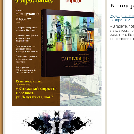
В этой 
Куда девалис
лекарства?
«В газете, п
я являюсь, пр
заметок о бе
положении с 