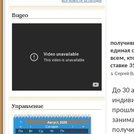
Все новости за сегодня
Видео
получив
единая с
всем, кт
ставке 3
Сергей 
До 30 апреля 2002 года также должны сдать декларации
индиви
Управление
прошло
занима
?
Август, 2026
«
‹
Сегодня
›
»
получи
Пн
Вт
Ср
Чт
Пт
Сб
Вс