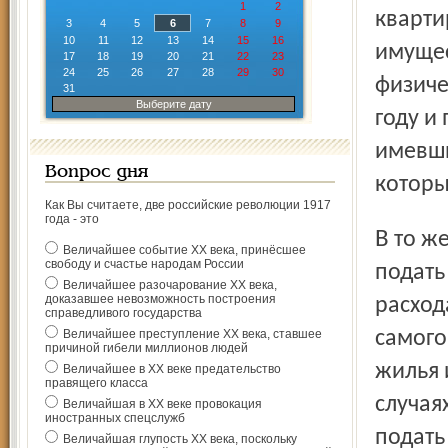
1
2
кварти
3
4
5
6
7
8
9
10
11
12
13
14
15
16
имущес
17
18
19
20
21
22
23
24
25
26
27
28
29
30
физиче
31
Выберите дату
году и
имевши
Вопрос дня
которы
Как Вы считаете, две российские революции 1917
года - это
В то же время налогоплательщик может добровольно
Величайшее событие ХХ века, принёсшее
свободу и счастье народам России
подать
Величайшее разочарование ХХ века,
доказавшее невозможность построения
расход
справедливого государства
Величайшее преступление ХХ века, ставшее
самого
причиной гибели миллионов людей
жилья 
Величайшее в ХХ веке предательство
правящего класса
случая
Величайшая в ХХ веке провокация
иностранных спецслужб
подать
Величайшая глупость ХХ века, поскольку