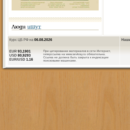
Люди
ищут
Курс ЦБ РФ на
06.08.2026
Наши
EUR
93,1901
При цитировании материалов в сети Интернет,
гиперссылка на www.sevkray.ru обязательна.
USD
80,9293
Ссылка не должна быть закрыта к индексации
EUR/USD
1.16
поисковыми машинами.