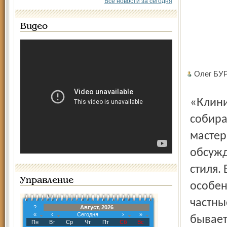
Все новости за сегодня
Видео
Олег БУ
«Клиникой» в Америке называют семинары, когда
собира
мастер
обсужд
стиля.
Управление
особен
частны
?
Август, 2026
«
‹
Сегодня
›
»
бывает
Пн
Вт
Ср
Чт
Пт
Сб
Вс