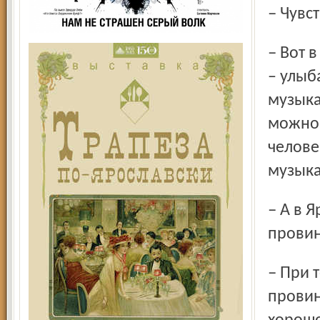
– Чув
– Вот в журнале про меня написано «восходящая звезда»,
– улыба
музыка
можно 
челове
музыка
– А в Ярославль, наверное, приезжаешь как в
прови
– При той гастрольной жизни, что я веду, понятия
провин