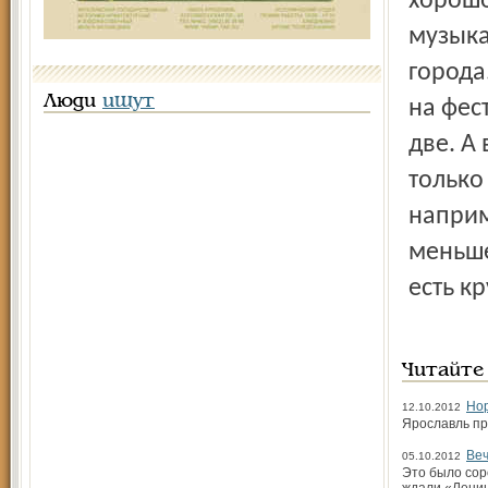
хорошо
музыка
города
Люди
ищут
на фес
две. А
только
наприм
меньше
есть к
Читайте
Нор
12.10.2012
Ярославль пр
Веч
05.10.2012
Это было соро