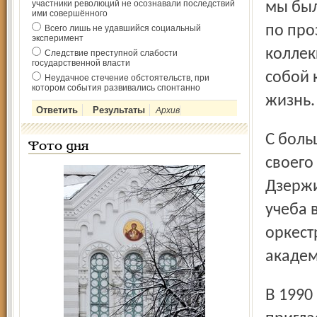
участники революций не осознавали последствий
мы был
ими совершённого
по про
Всего лишь не удавшийся социальный
эксперимент
коллек
Следствие преступной слабости
государственной власти
собой 
Неудачное стечение обстоятельств, при
котором события развивались спонтанно
жизнь.
Архив
С большой благодарностью вспоминает музыкант и
Фото дня
своего
Дзержи
учеба 
оркест
академ
В 1990 году ансамбль студентов профессора Осейчука