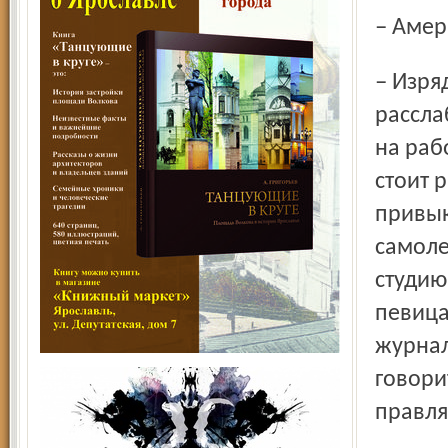
– Аме
– Изрядно. Я научился быстро принимать решения, не
рассла
на раб
стоит р
привык
самоле
студию
певица
журнал
говори
правля