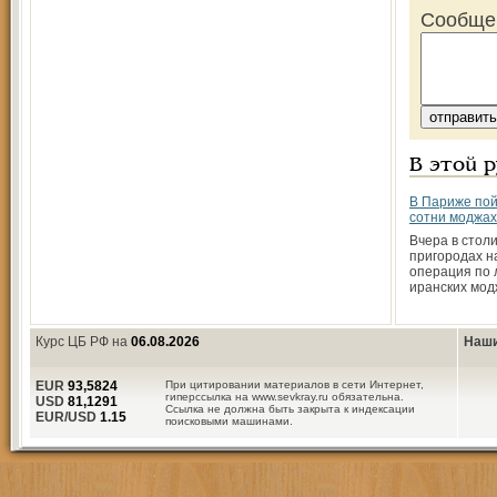
Сообще
В этой 
В Париже по
сотни моджа
Вчера в стол
пригородах н
операция по 
иранских мод
Курс ЦБ РФ на
06.08.2026
Наши
EUR
93,5824
При цитировании материалов в сети Интернет,
гиперссылка на www.sevkray.ru обязательна.
USD
81,1291
Ссылка не должна быть закрыта к индексации
EUR/USD
1.15
поисковыми машинами.