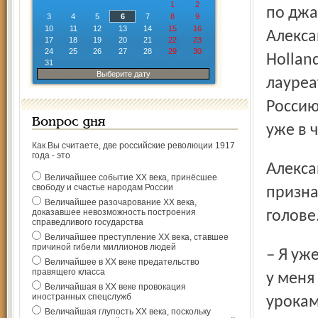
1
2
по джа
3
4
5
6
7
8
9
10
11
12
13
14
15
16
Алекса
17
18
19
20
21
22
23
24
25
26
27
28
29
30
Holland
31
Выберите дату
лауреа
Россию
Вопрос дня
уже в 
Как Вы считаете, две российские революции 1917
года - это
Александр учился в школе № 11 в Брагине и, по его
Величайшее событие ХХ века, принёсшее
свободу и счастье народам России
призна
Величайшее разочарование ХХ века,
доказавшее невозможность построения
голове
справедливого государства
Величайшее преступление ХХ века, ставшее
причиной гибели миллионов людей
– Я уже тогда разрывался между духовым оркестром, где
Величайшее в ХХ веке предательство
правящего класса
у меня
Величайшая в ХХ веке провокация
иностранных спецслужб
урокам
Величайшая глупость ХХ века, поскольку