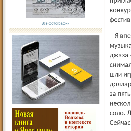
пригла
конкур
фестив
Все фотографии
– Я впервые там встретил такое количество близких по
музыка
джаза 
снимал
шли иг
доллар
за пят
нескол
соло. 
Сейчас