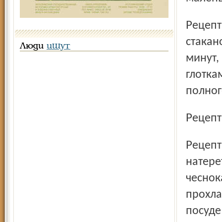
Рецепт 3. Кашицу из головки репчатого лука залить
стакан
Люди
ищут
минут,
глотка
полног
Рецеп
Рецепт 5. 10 лимонов с кожурой, но без косточек,
натере
чеснок
прохла
посуде