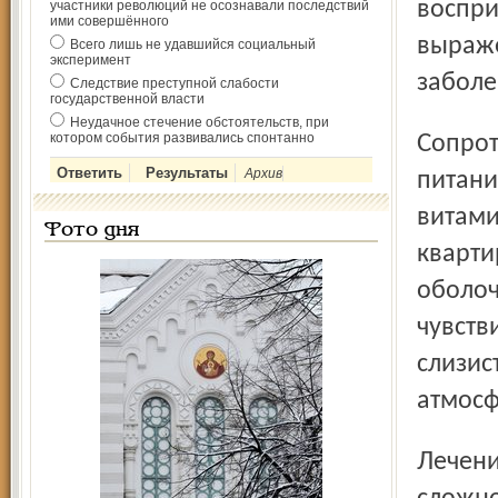
воспри
участники революций не осознавали последствий
ими совершённого
выраже
Всего лишь не удавшийся социальный
эксперимент
заболе
Следствие преступной слабости
государственной власти
Неудачное стечение обстоятельств, при
котором события развивались спонтанно
Сопротивление организма снижается также при плохом
Архив
питани
витами
Фото дня
кварти
оболоч
чувств
слизис
атмосф
Лечение ОРВИ – дело одновременно и простое и