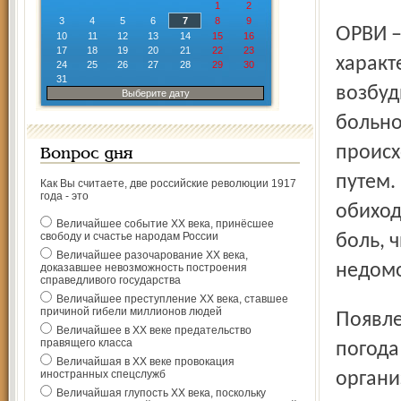
1
2
3
4
5
6
7
8
9
ОРВИ – это группа острых инфекционных болезней,
10
11
12
13
14
15
16
17
18
19
20
21
22
23
характ
24
25
26
27
28
29
30
31
возбуд
Выберите дату
больно
происх
Вопрос дня
путем.
Как Вы считаете, две российские революции 1917
года - это
обиход
Величайшее событие ХХ века, принёсшее
свободу и счастье народам России
боль, 
Величайшее разочарование ХХ века,
недомо
доказавшее невозможность построения
справедливого государства
Величайшее преступление ХХ века, ставшее
причиной гибели миллионов людей
Появлению и распространению способствует холодная
Величайшее в ХХ веке предательство
правящего класса
погода
Величайшая в ХХ веке провокация
иностранных спецслужб
органи
Величайшая глупость ХХ века, поскольку