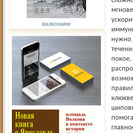
сложно
мгнове
ускори
Все фотографии
иммунн
нужно 
течени
покое,
распро
возмож
правил
клюкве
шиповн
помога
главно