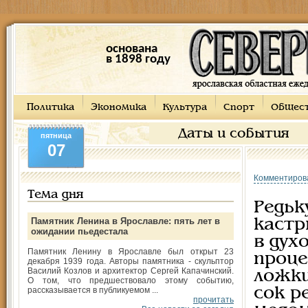
основана
в 1898 году
Политика
Экономика
Культура
Спорт
Общес
Даты и события
пятница
07
Комментиров
Тема дня
Редьк
Памятник Ленина в Ярославле: пять лет в
кастр
ожидании пьедестала
в дух
Памятник Ленину в Ярославле был открыт 23
проце
декабря 1939 года. Авторы памятника - скульптор
Василий Козлов и архитектор Сергей Капачинский.
ложки
О том, что предшествовало этому событию,
рассказывается в публикуемом ...
сок р
прочитать