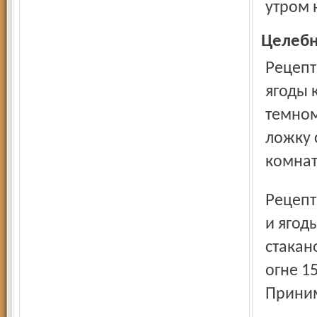
утром 
Целебн
Рецепт 1. Смешать в равных частях по объему свежие
ягоды 
темном
ложку 
комнат
Рецепт 2. Смешать в равных частях по объему цветы липы
и ягод
стакан
огне 15
Принима