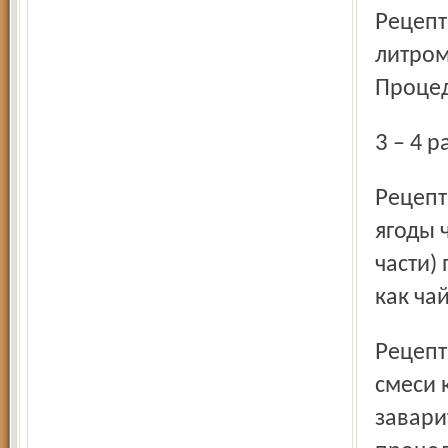
Рецепт 3. 1 стакан неочищенного овса промыть, залить 1
литром
Процед
3 – 4 
Рецепт 4. Витаминный чай. Ягоды шиповника (3 части),
ягоды 
части)
как чай
Рецепт 5. Грудной чай, отхаркивающий. Столовую ложку
смеси 
завари