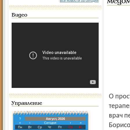
медом
Все новости за сегодня
Видео
О простудных заболеваниях рассказывает участковый
Управление
терапе
врач п
?
Август, 2026
«
‹
Сегодня
›
»
Борисо
Пн
Вт
Ср
Чт
Пт
Сб
Вс