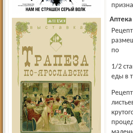
призна
Аптека
Рецепт 1. В стакане свежеприготовленного сока моркови
размеш
по
1/2 стакана смеси 3 – 4 раза в день за 30 – 40 минут до
еды в 
Рецепт 2. Одну столовую ложку сухих измельченных
листье
крутого
процед
малень