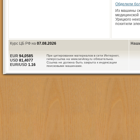
Обделили бо
Из машины с
медицинской
Урицкого неи
похитили эле
Курс ЦБ РФ на
07.08.2026
Наши
EUR
94,0585
При цитировании материалов в сети Интернет,
гиперссылка на www.sevkray.ru обязательна.
USD
81,4077
Ссылка не должна быть закрыта к индексации
EUR/USD
1.16
поисковыми машинами.