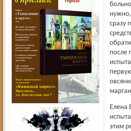
больно
нужно,
сразу 
средст
обрати
после 
испыта
первую
овсянк
марган
Елена Борисовна предлагает читателям несколько
испыта
этим р