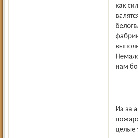
как си
валятс
белогв
фабрик
выполн
Немало
нам бо
Из-за 
пожаро
целые 