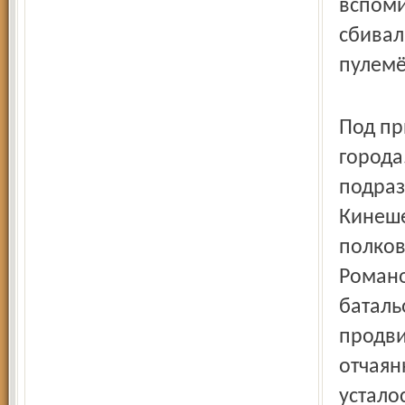
вспоми
сбивал
пулемё
Под пр
города
подраз
Кинеше
полков
Романо
баталь
продви
отчаян
устало