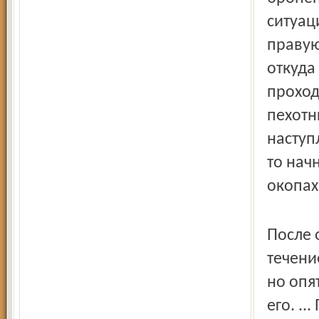
ситуац
правую
откуда
проход
пехотн
наступ
то нач
окопах
После 
течени
но опя
его. ..