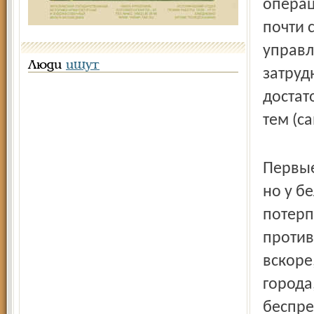
операц
почти 
управл
Люди
ищут
затруд
достат
тем (с
Первые
но у б
потерп
против
вскоре
города,
беспре