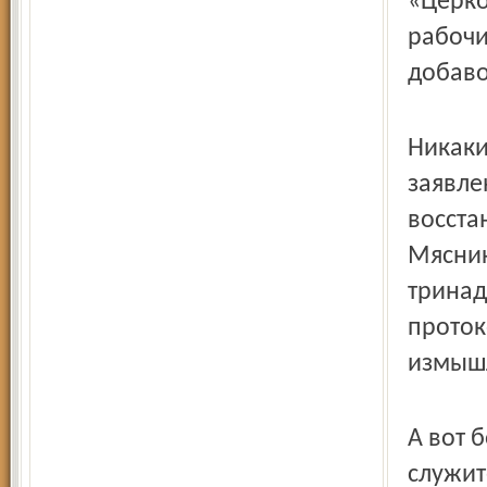
«Церко
рабочи
добаво
Никаки
заявле
восста
Мясник
тринад
проток
измышл
А вот 
служит