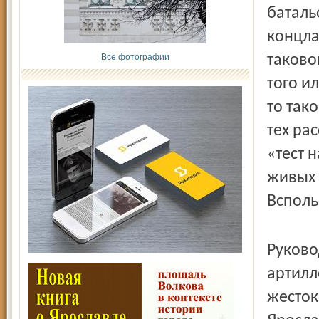
баталь
концла
Все фотографии
таково
того и
то так
тех ра
«тест 
живых 
Всполь
Руково
артилл
жесток