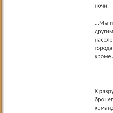
ночи.
...Мы 
другим
населе
города
кроме 
К разр
бронеп
команд