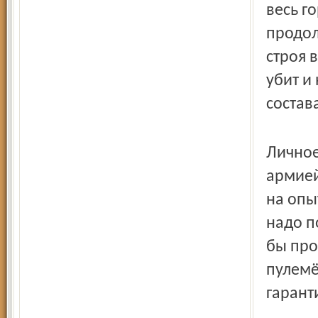
весь г
продол
строя 
убит и
состав
Личное
армией
на опы
надо п
бы про
пулемё
гарант