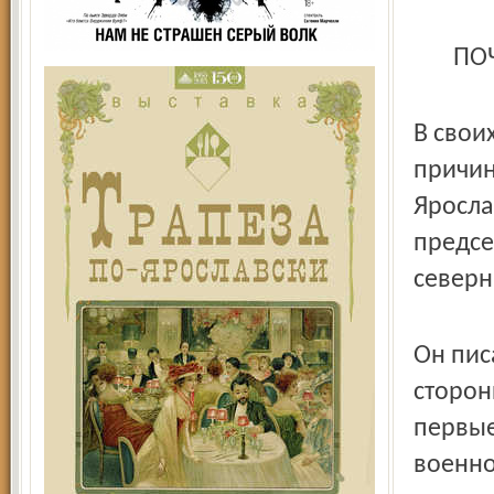
ПО
В свои
причин
Яросла
предсе
северн
Он пис
сторон
первые
военно