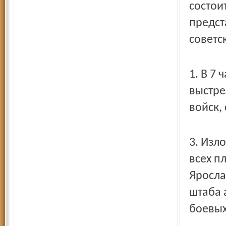
состои
предст
советс
1. В 7
выстре
войск,
3. Изл
всех п
Яросла
штаба 
боевых