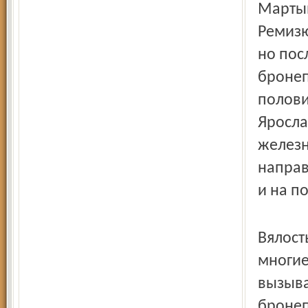
Мартын
Ремизю
но пос
бронеп
полови
Яросла
железн
направ
и на п
Вялост
многие
вызыва
броне