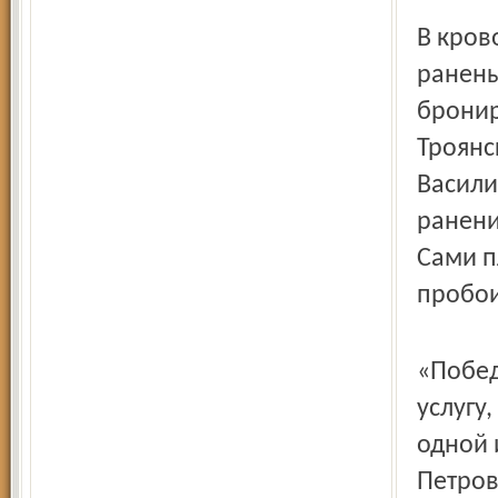
В кров
ранены
бронир
Троянс
Васили
ранени
Сами п
пробои
«Побед
услугу
одной 
Петров