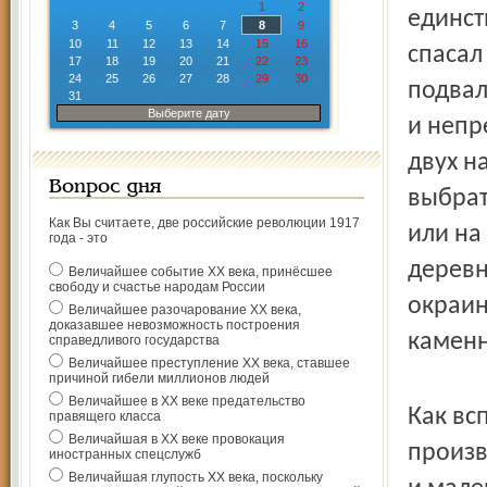
1
2
единст
3
4
5
6
7
8
9
10
11
12
13
14
15
16
спасал
17
18
19
20
21
22
23
24
25
26
27
28
29
30
подвал
31
Выберите дату
и непр
двух н
Вопрос дня
выбрат
Как Вы считаете, две российские революции 1917
или на
года - это
деревн
Величайшее событие ХХ века, принёсшее
свободу и счастье народам России
окраин
Величайшее разочарование ХХ века,
доказавшее невозможность построения
каменн
справедливого государства
Величайшее преступление ХХ века, ставшее
причиной гибели миллионов людей
Величайшее в ХХ веке предательство
Как вс
правящего класса
Величайшая в ХХ веке провокация
произв
иностранных спецслужб
Величайшая глупость ХХ века, поскольку