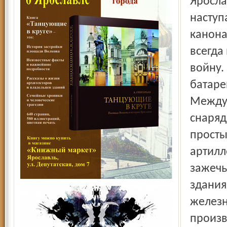
Яросла
наступ
канона
всегда
войну.
батаре
Между 
снаряд
просты
артилл
зажечь
здания
железн
произв