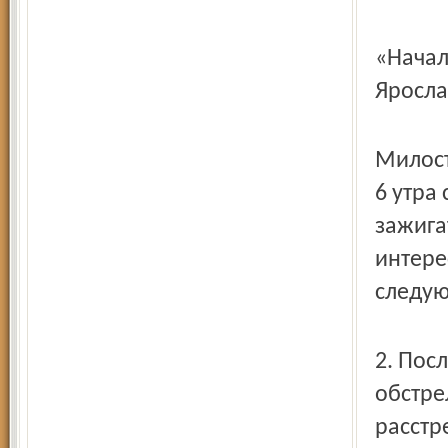
«Начал
Яросла
Милост
6 утра
зажига
интере
следу
2. Пос
обстре
расстр