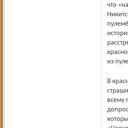
что «н
Никитс
пулемё
истори
расстр
красно
из пул
В крас
страшн
всему 
допрос
которы