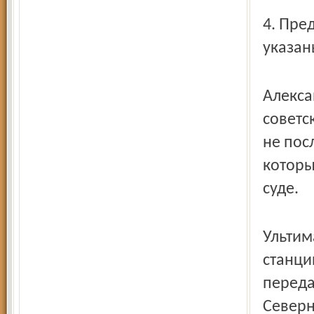
4. Пре
указан
Алекса
советс
не пос
которы
суде.
Ультим
станци
переда
Северн