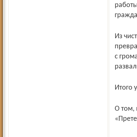
работы
гражда
Из чис
превра
с гро
развал
Итого 
О том,
«Прете