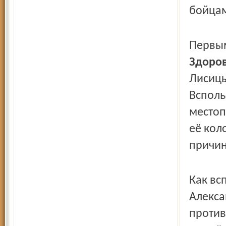
бойцам
Первым
Здоро
Лисицы
Всполь
местоп
её кол
причин
Как вс
Алекса
против