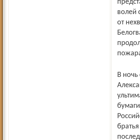
предст
волей 
от нех
Белогв
продол
пожара
В ночь
Алекса
ультим
бумаги
Россий
братья
послед