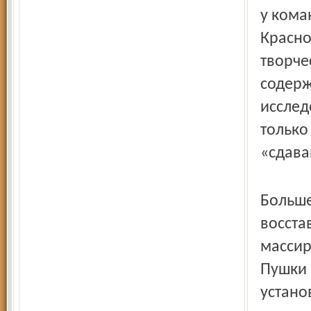
у кома
Красно
творче
содерж
исслед
только
«сдава
Больше
восста
массир
Пушки 
устано