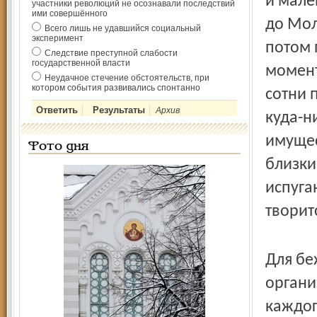
и мале
участники революций не осознавали последствий
ими совершённого
до Мол
Всего лишь не удавшийся социальный
эксперимент
потом 
Следствие преступной слабости
государственной власти
момент
Неудачное стечение обстоятельств, при
котором события развивались спонтанно
сотни 
Архив
куда-н
имущес
Фото дня
близки
испуга
творитс
Для бе
органи
каждог