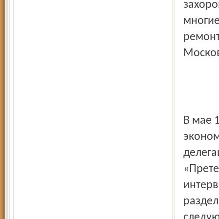
захоро
многие
ремонт
Москов
В мае 
эконом
делега
«Прете
интерв
раздел
следую