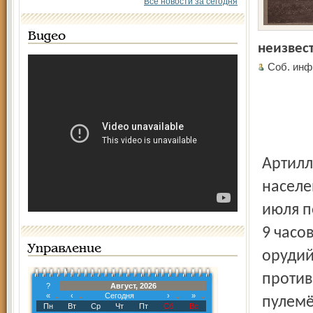
Все новости за сегодня
Видео
неизвес
Соб. инф
Артилл
населе
июля п
9 часов
Управление
орудий
против
?
Август, 2026
«
‹
Сегодня
›
»
пулемё
Пн
Вт
Ср
Чт
Пт
Сб
Вс