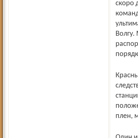
скоро 
команд
ультим
Волгу.
распор
порядк
Красны
следст
станци
положе
плен, 
Один и