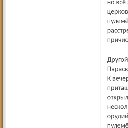
но всё 
церков
пулемё
расстр
причис
Другой
Параск
К вече
притащ
открыл
нескол
орудий
пулемё