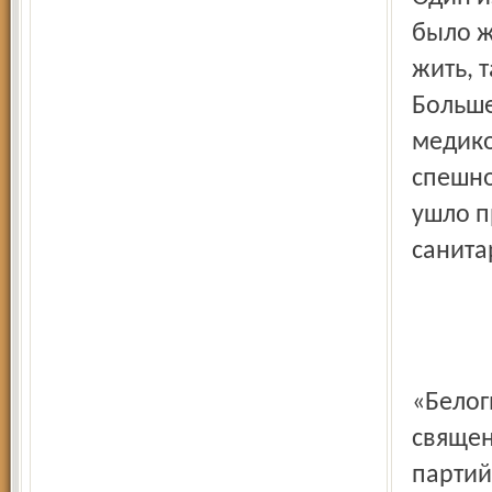
было ж
жить, 
Больше
медико
спешно
ушло п
санита
«Белог
священ
партий