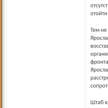
отсутс
отойти
Тем не
Яросла
восста
органи
фронта
Яросла
расстр
сопрот
Штаб к