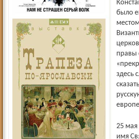
Конста
было е
местом
Визант
церков
правы 
«прекр
здесь 
сказат
русску
европе
25 мая
имя Св