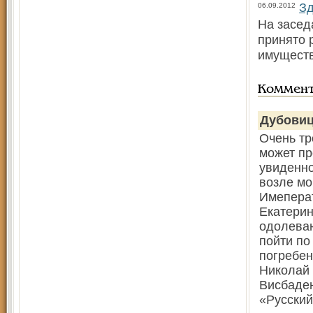
Зд
06.09.2012
На засед
принято 
имуществ
Коммен
Дубови
Очень тр
может пр
увиденно
возле мо
Имеперат
Екатерин
одолеваю
пойти по
погребен
Николай 
Висбаден
«Русский