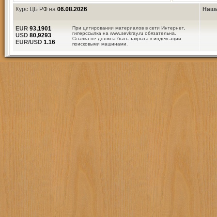
Курс ЦБ РФ на
06.08.2026
Наши
EUR
93,1901
При цитировании материалов в сети Интернет,
гиперссылка на www.sevkray.ru обязательна.
USD
80,9293
Ссылка не должна быть закрыта к индексации
EUR/USD
1.16
поисковыми машинами.