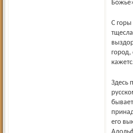
Божье»
С горы
тщесла
выздор
город,
кажетс
Здесь 
русско
бывает 
принад
его вы
Адольф