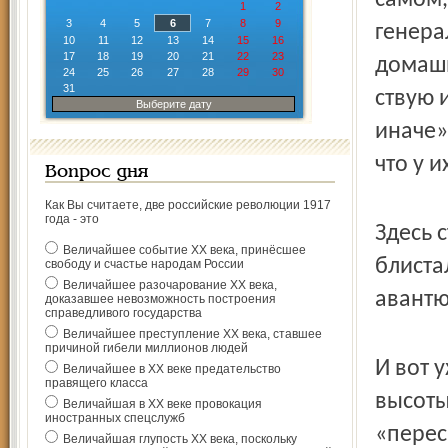
самом,
1
2
3
4
5
6
7
8
9
генера
10
11
12
13
14
15
16
17
18
19
20
21
22
23
домашн
24
25
26
27
28
29
30
31
ствую 
Выберите дату
иначе»
что у 
Вопрос дня
Как Вы считаете, две российские революции 1917
года - это
Здесь 
Величайшее событие ХХ века, принёсшее
блиста
свободу и счастье народам России
Величайшее разочарование ХХ века,
авантю
доказавшее невозможность построения
справедливого государства
Величайшее преступление ХХ века, ставшее
причиной гибели миллионов людей
И вот 
Величайшее в ХХ веке предательство
правящего класса
высоты
Величайшая в ХХ веке провокация
иностранных спецслужб
«перес
Величайшая глупость ХХ века, поскольку