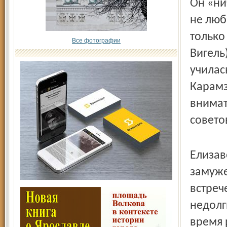
Он «ни
не люб
только
Все фотографии
Вигель
училас
Карамз
внимат
совето
Елизав
замуже
встреч
недолг
время 