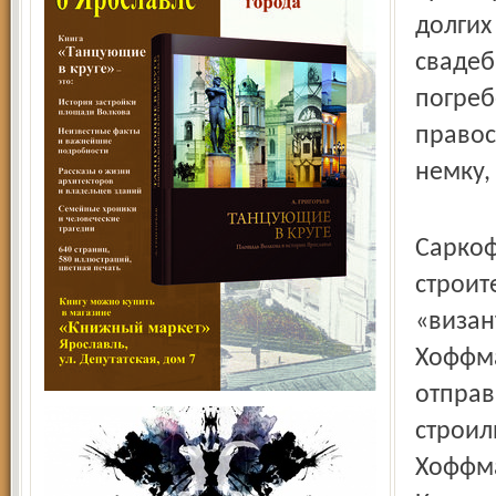
долгих
свадеб
погреб
правос
немку,
Саркоф
строит
«визан
Хоффма
отправ
строил
Хоффма