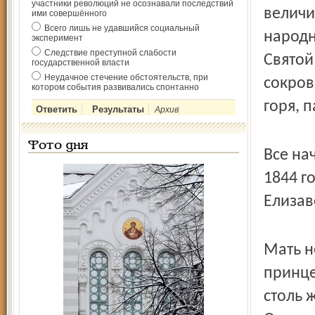
участники революций не осознавали последствий
величи
ими совершённого
Всего лишь не удавшийся социальный
народн
эксперимент
Следствие преступной слабости
Святой
государственной власти
Неудачное стечение обстоятельств, при
сокров
котором события развивались спонтанно
горя, 
Архив
Фото дня
Все на
1844 г
Елизав
Мать н
принце
столь 