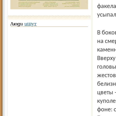
факела
усыпал
Люди
ищут
В боко
на сме
каменн
Вверху
головы
жестов
белизн
цветы 
куполе
фоне: 