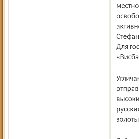
местно
освобо
активн
Стефан
Для го
«Висба
Углича
отправ
высоки
русски
золоты