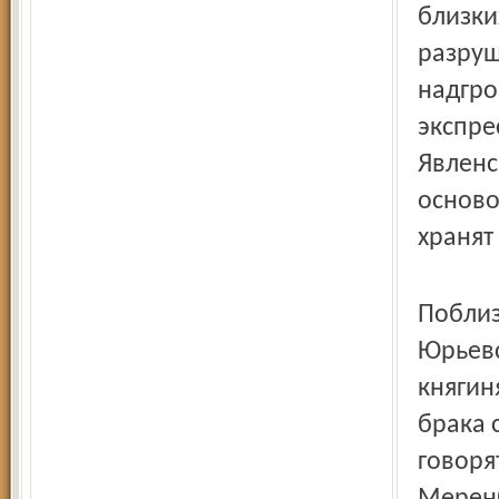
близки
разруш
надгро
экспре
Явленс
осново
хранят
Поблиз
Юрьевс
княгин
брака 
говоря