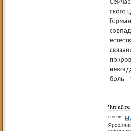
Сейчас
ского 
Герман
совпад
естест
связан
покров
некогд
боль –
Читайте
Му
11.01.2013
Ярославс