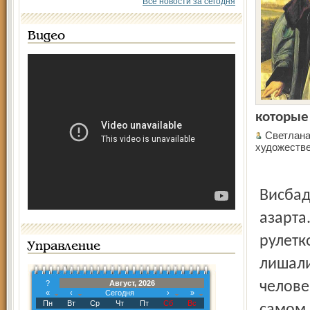
Все новости за сегодня
Видео
которые
Светлана
художестве
Висбад
азарта
рулетк
Управление
лишали
?
Август, 2026
челове
«
‹
Сегодня
›
»
Пн
Вт
Ср
Чт
Пт
Сб
Вс