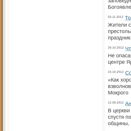
заповедн
Богоявле
То
03.11.2012
Жители с
престоль
праздник
Чт
26.10.2012
Не опаса
центре Я
Со
23.10.2012
«Как хор
взволнов
Мокрого
Ан
12.09.2012
В церкви
спустя п
общины, 