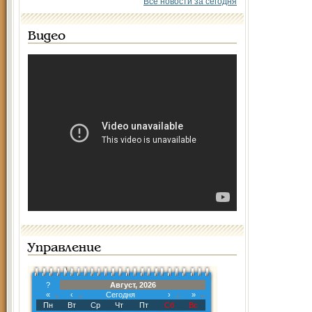
Все новости за сегодня
Видео
Управление
?
Август, 2026
«
‹
Сегодня
›
»
Пн
Вт
Ср
Чт
Пт
Сб
Вс