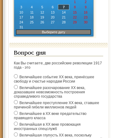
1
2
3
4
5
6
7
8
9
10
11
12
13
14
15
16
17
18
19
20
21
22
23
24
25
26
27
28
29
30
31
Выберите дату
Вопрос дня
Как Вы считаете, две российские революции 1917
года - это
Величайшее событие ХХ века, принёсшее
свободу и счастье народам России
Величайшее разочарование ХХ века,
доказавшее невозможность построения
справедливого государства
Величайшее преступление ХХ века, ставшее
причиной гибели миллионов людей
Величайшее в ХХ веке предательство
правящего класса
Величайшая в ХХ веке провокация
иностранных спецслужб
Величайшая глупость ХХ века, поскольку