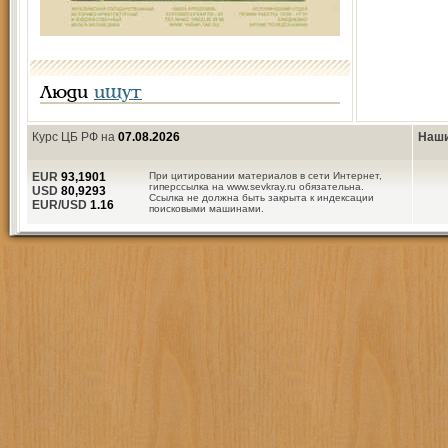
Люди
ищут
Курс ЦБ РФ на
07.08.2026
Наши
EUR
93,1901
При цитировании материалов в сети Интернет,
гиперссылка на www.sevkray.ru обязательна.
USD
80,9293
Ссылка не должна быть закрыта к индексации
EUR/USD
1.16
поисковыми машинами.