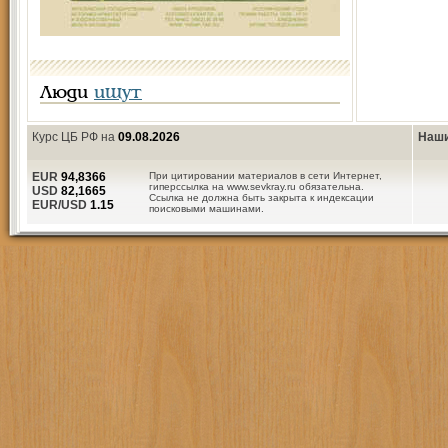
Люди
ищут
Курс ЦБ РФ на
09.08.2026
Наши
EUR
94,8366
При цитировании материалов в сети Интернет,
гиперссылка на www.sevkray.ru обязательна.
USD
82,1665
Ссылка не должна быть закрыта к индексации
EUR/USD
1.15
поисковыми машинами.