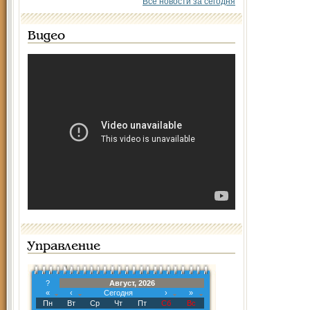
Все новости за сегодня
Видео
Управление
?
Август, 2026
«
‹
Сегодня
›
»
Пн
Вт
Ср
Чт
Пт
Сб
Вс