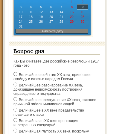
1
2
3
4
5
6
7
8
9
10
11
12
13
14
15
16
17
18
19
20
21
22
23
24
25
26
27
28
29
30
31
Выберите дату
Вопрос дня
Как Вы считаете, две российские революции 1917
года - это
Величайшее событие ХХ века, принёсшее
свободу и счастье народам России
Величайшее разочарование ХХ века,
доказавшее невозможность построения
справедливого государства
Величайшее преступление ХХ века, ставшее
причиной гибели миллионов людей
Величайшее в ХХ веке предательство
правящего класса
Величайшая в ХХ веке провокация
иностранных спецслужб
Величайшая глупость ХХ века, поскольку