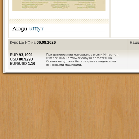
Люди
ищут
Курс ЦБ РФ на
06.08.2026
Наши
EUR
93,1901
При цитировании материалов в сети Интернет,
гиперссылка на www.sevkray.ru обязательна.
USD
80,9293
Ссылка не должна быть закрыта к индексации
EUR/USD
1.16
поисковыми машинами.