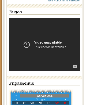
Все новости за сегодня
Видео
Управление
?
Август, 2026
«
‹
Сегодня
›
»
Пн
Вт
Ср
Чт
Пт
Сб
Вс