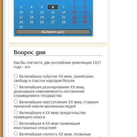
1
2
3
4
5
6
7
8
9
10
11
12
13
14
15
16
17
18
19
20
21
22
23
24
25
26
27
28
29
30
31
Выберите дату
Вопрос дня
Как Вы считаете, две российские революции 1917
года - это
Величайшее событие ХХ века, принёсшее
свободу и счастье народам России
Величайшее разочарование ХХ века,
доказавшее невозможность построения
справедливого государства
Величайшее преступление ХХ века, ставшее
причиной гибели миллионов людей
Величайшее в ХХ веке предательство
правящего класса
Величайшая в ХХ веке провокация
иностранных спецслужб
Величайшая глупость ХХ века, поскольку