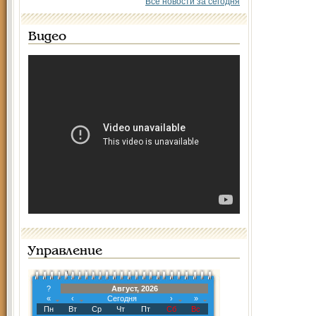
Все новости за сегодня
Видео
Управление
?
Август, 2026
«
‹
Сегодня
›
»
Пн
Вт
Ср
Чт
Пт
Сб
Вс