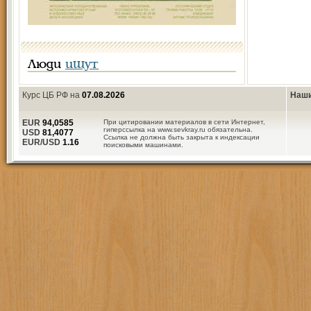
Люди
ищут
Курс ЦБ РФ на
07.08.2026
Наши
EUR
94,0585
При цитировании материалов в сети Интернет,
гиперссылка на www.sevkray.ru обязательна.
USD
81,4077
Ссылка не должна быть закрыта к индексации
EUR/USD
1.16
поисковыми машинами.