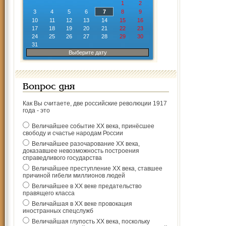
1
2
3
4
5
6
7
8
9
10
11
12
13
14
15
16
17
18
19
20
21
22
23
24
25
26
27
28
29
30
31
Выберите дату
Вопрос дня
Как Вы считаете, две российские революции 1917
года - это
Величайшее событие ХХ века, принёсшее
свободу и счастье народам России
Величайшее разочарование ХХ века,
доказавшее невозможность построения
справедливого государства
Величайшее преступление ХХ века, ставшее
причиной гибели миллионов людей
Величайшее в ХХ веке предательство
правящего класса
Величайшая в ХХ веке провокация
иностранных спецслужб
Величайшая глупость ХХ века, поскольку