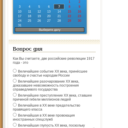
1
2
3
4
5
6
7
8
9
10
11
12
13
14
15
16
17
18
19
20
21
22
23
24
25
26
27
28
29
30
31
Выберите дату
Вопрос дня
Как Вы считаете, две российские революции 1917
года - это
Величайшее событие ХХ века, принёсшее
свободу и счастье народам России
Величайшее разочарование ХХ века,
доказавшее невозможность построения
справедливого государства
Величайшее преступление ХХ века, ставшее
причиной гибели миллионов людей
Величайшее в ХХ веке предательство
правящего класса
Величайшая в ХХ веке провокация
иностранных спецслужб
Величайшая глупость ХХ века, поскольку