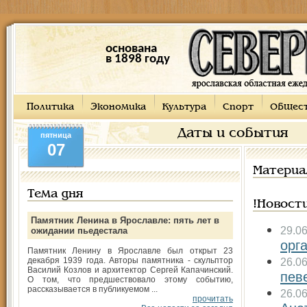
основана
в 1898 году
Политика
Экономика
Культура
Спорт
Общес
Даты и события
пятница
07
Материа
Тема дня
!Новост
Памятник Ленина в Ярославле: пять лет в
29.0
ожидании пьедестала
орг
Памятник Ленину в Ярославле был открыт 23
декабря 1939 года. Авторы памятника - скульптор
26.0
Василий Козлов и архитектор Сергей Капачинский.
пев
О том, что предшествовало этому событию,
рассказывается в публикуемом ...
26.0
прочитать