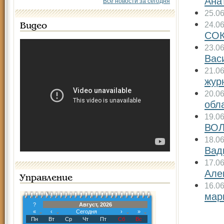
Ана
Все новости за сегодня
25.0
24.0
Видео
СО
23.0
Вас
21.0
жур
20.0
обл
19.0
ВО
18.0
Вад
17.0
Але
Управление
16.0
мар
?
Август, 2026
«
‹
Сегодня
›
»
Пн
Вт
Ср
Чт
Пт
Сб
Вс