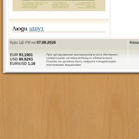
Люди
ищут
Курс ЦБ РФ на
07.08.2026
Наши
EUR
93,1901
При цитировании материалов в сети Интернет,
гиперссылка на www.sevkray.ru обязательна.
USD
80,9293
Ссылка не должна быть закрыта к индексации
EUR/USD
1.16
поисковыми машинами.