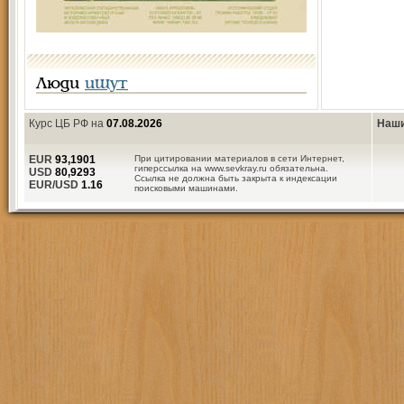
Люди
ищут
Курс ЦБ РФ на
07.08.2026
Наши
EUR
93,1901
При цитировании материалов в сети Интернет,
гиперссылка на www.sevkray.ru обязательна.
USD
80,9293
Ссылка не должна быть закрыта к индексации
EUR/USD
1.16
поисковыми машинами.