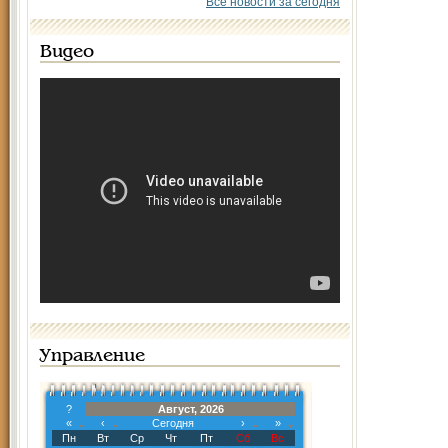
Все новости за сегодня
Видео
Управление
?
Август, 2026
«
‹
Сегодня
›
»
Пн
Вт
Ср
Чт
Пт
Сб
Вс