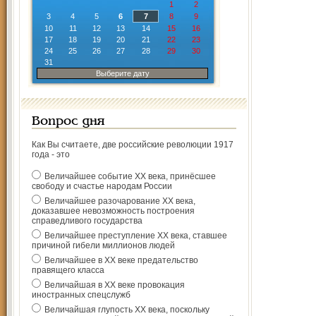
1
2
3
4
5
6
7
8
9
10
11
12
13
14
15
16
17
18
19
20
21
22
23
24
25
26
27
28
29
30
31
Выберите дату
Вопрос дня
Как Вы считаете, две российские революции 1917
года - это
Величайшее событие ХХ века, принёсшее
свободу и счастье народам России
Величайшее разочарование ХХ века,
доказавшее невозможность построения
справедливого государства
Величайшее преступление ХХ века, ставшее
причиной гибели миллионов людей
Величайшее в ХХ веке предательство
правящего класса
Величайшая в ХХ веке провокация
иностранных спецслужб
Величайшая глупость ХХ века, поскольку