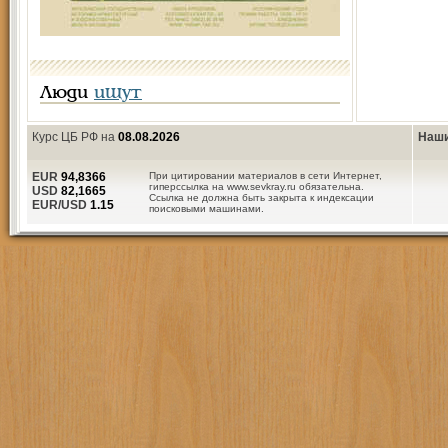
Люди
ищут
Курс ЦБ РФ на
08.08.2026
Наши
EUR
94,8366
При цитировании материалов в сети Интернет,
гиперссылка на www.sevkray.ru обязательна.
USD
82,1665
Ссылка не должна быть закрыта к индексации
EUR/USD
1.15
поисковыми машинами.