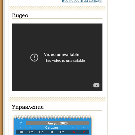
Все новости за сегодня
Видео
Управление
?
Август, 2026
«
‹
Сегодня
›
»
Пн
Вт
Ср
Чт
Пт
Сб
Вс