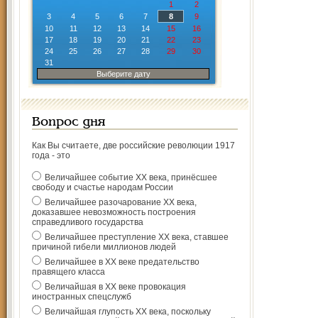
1
2
3
4
5
6
7
8
9
10
11
12
13
14
15
16
17
18
19
20
21
22
23
24
25
26
27
28
29
30
31
Выберите дату
Вопрос дня
Как Вы считаете, две российские революции 1917
года - это
Величайшее событие ХХ века, принёсшее
свободу и счастье народам России
Величайшее разочарование ХХ века,
доказавшее невозможность построения
справедливого государства
Величайшее преступление ХХ века, ставшее
причиной гибели миллионов людей
Величайшее в ХХ веке предательство
правящего класса
Величайшая в ХХ веке провокация
иностранных спецслужб
Величайшая глупость ХХ века, поскольку