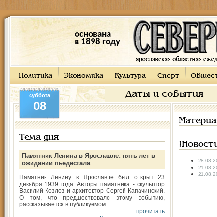
основана
в 1898 году
Политика
Экономика
Культура
Спорт
Общес
Даты и события
суббота
08
Материа
Тема дня
!Новост
Памятник Ленина в Ярославле: пять лет в
28.08.2
ожидании пьедестала
21.08.2
21.08.2
Памятник Ленину в Ярославле был открыт 23
декабря 1939 года. Авторы памятника - скульптор
Василий Козлов и архитектор Сергей Капачинский.
О том, что предшествовало этому событию,
рассказывается в публикуемом ...
прочитать