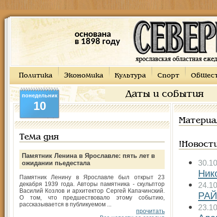
основана
в 1898 году
Политика
Экономика
Культура
Спорт
Общес
Даты и события
понедельник
10
Материа
Тема дня
!Новост
Памятник Ленина в Ярославле: пять лет в
30.1
ожидании пьедестала
Ник
Памятник Ленину в Ярославле был открыт 23
декабря 1939 года. Авторы памятника - скульптор
24.1
Василий Козлов и архитектор Сергей Капачинский.
РА
О том, что предшествовало этому событию,
рассказывается в публикуемом ...
23.1
прочитать