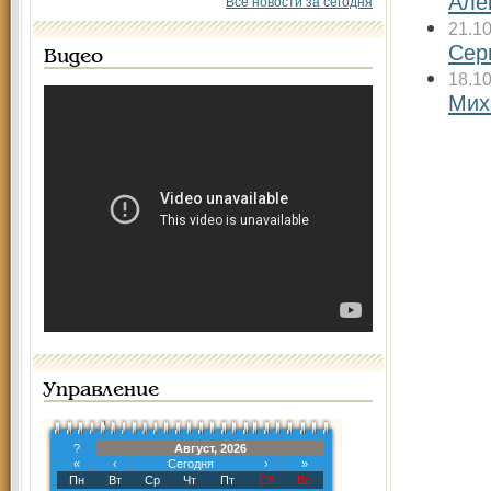
Але
Все новости за сегодня
21.1
Сер
Видео
18.1
Мих
Управление
?
Август, 2026
«
‹
Сегодня
›
»
Пн
Вт
Ср
Чт
Пт
Сб
Вс