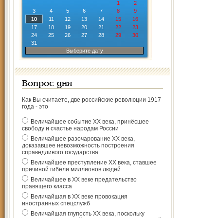
1
2
3
4
5
6
7
8
9
10
11
12
13
14
15
16
17
18
19
20
21
22
23
24
25
26
27
28
29
30
31
Выберите дату
Вопрос дня
Как Вы считаете, две российские революции 1917
года - это
Величайшее событие ХХ века, принёсшее
свободу и счастье народам России
Величайшее разочарование ХХ века,
доказавшее невозможность построения
справедливого государства
Величайшее преступление ХХ века, ставшее
причиной гибели миллионов людей
Величайшее в ХХ веке предательство
правящего класса
Величайшая в ХХ веке провокация
иностранных спецслужб
Величайшая глупость ХХ века, поскольку