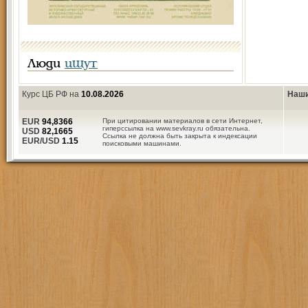
Люди
ищут
Курс ЦБ РФ на
10.08.2026
Наши
EUR
94,8366
При цитировании материалов в сети Интернет,
гиперссылка на www.sevkray.ru обязательна.
USD
82,1665
Ссылка не должна быть закрыта к индексации
EUR/USD
1.15
поисковыми машинами.