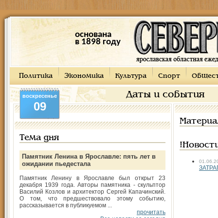
основана
в 1898 году
Политика
Экономика
Культура
Спорт
Общес
Даты и события
воскресенье
09
Материа
Тема дня
!Новост
Памятник Ленина в Ярославле: пять лет в
01.06.2
ожидании пьедестала
ЗАТР
Памятник Ленину в Ярославле был открыт 23
декабря 1939 года. Авторы памятника - скульптор
Василий Козлов и архитектор Сергей Капачинский.
О том, что предшествовало этому событию,
рассказывается в публикуемом ...
прочитать