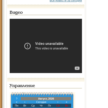
Все новости за сегодня
Видео
Управление
?
Август, 2026
«
‹
Сегодня
›
»
Пн
Вт
Ср
Чт
Пт
Сб
Вс