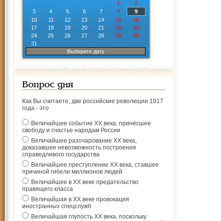
1
2
3
4
5
6
7
8
9
10
11
12
13
14
15
16
17
18
19
20
21
22
23
24
25
26
27
28
29
30
31
Выберите дату
Вопрос дня
Как Вы считаете, две российские революции 1917
года - это
Величайшее событие ХХ века, принёсшее
свободу и счастье народам России
Величайшее разочарование ХХ века,
доказавшее невозможность построения
справедливого государства
Величайшее преступление ХХ века, ставшее
причиной гибели миллионов людей
Величайшее в ХХ веке предательство
правящего класса
Величайшая в ХХ веке провокация
иностранных спецслужб
Величайшая глупость ХХ века, поскольку