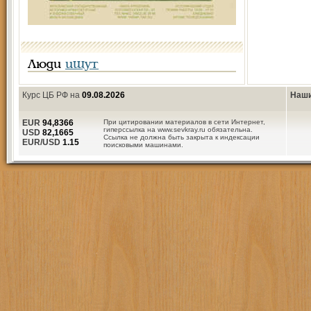
Люди
ищут
Курс ЦБ РФ на
09.08.2026
Наши
EUR
94,8366
При цитировании материалов в сети Интернет,
гиперссылка на www.sevkray.ru обязательна.
USD
82,1665
Ссылка не должна быть закрыта к индексации
EUR/USD
1.15
поисковыми машинами.