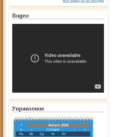
Все новости за сегодня
Видео
Управление
?
Август, 2026
«
‹
Сегодня
›
»
Пн
Вт
Ср
Чт
Пт
Сб
Вс