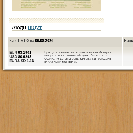
Люди
ищут
Курс ЦБ РФ на
06.08.2026
Наши
EUR
93,1901
При цитировании материалов в сети Интернет,
гиперссылка на www.sevkray.ru обязательна.
USD
80,9293
Ссылка не должна быть закрыта к индексации
EUR/USD
1.16
поисковыми машинами.