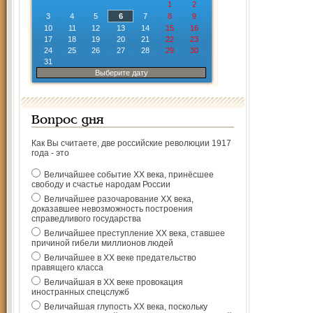
1
2
3
4
5
6
7
8
9
10
11
12
13
14
15
16
17
18
19
20
21
22
23
24
25
26
27
28
29
30
31
Выберите дату
Вопрос дня
Как Вы считаете, две российские революции 1917
года - это
Величайшее событие ХХ века, принёсшее
свободу и счастье народам России
Величайшее разочарование ХХ века,
доказавшее невозможность построения
справедливого государства
Величайшее преступление ХХ века, ставшее
причиной гибели миллионов людей
Величайшее в ХХ веке предательство
правящего класса
Величайшая в ХХ веке провокация
иностранных спецслужб
Величайшая глупость ХХ века, поскольку