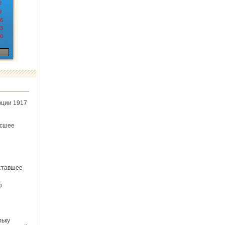
2
9
6
3
0
юции 1917
ёсшее
ставшее
о
льку