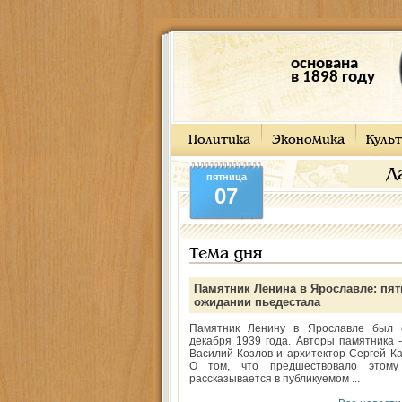
основана
в 1898 году
Политика
Экономика
Культ
Д
пятница
07
Тема дня
Памятник Ленина в Ярославле: пят
ожидании пьедестала
Памятник Ленину в Ярославле был 
декабря 1939 года. Авторы памятника -
Василий Козлов и архитектор Сергей Ка
О том, что предшествовало этому
рассказывается в публикуемом ...