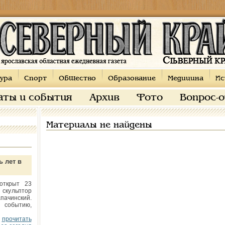
ура
Спорт
Общество
Образование
Медицина
Ис
аты и события
Архив
Фото
Вопрос-
Материалы не найдены
ь лет в
открыт 23
 скульптор
пачинский.
 событию,
прочитать