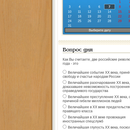
1
3
4
5
6
7
8
10
11
12
13
14
15
1
17
18
19
20
21
22
2
24
25
26
27
28
29
3
31
Выберите дату
Вопрос дня
Как Вы считаете, две российские револ
года - это
Величайшее событие ХХ века, прин
свободу и счастье народам России
Величайшее разочарование ХХ века,
доказавшее невозможность построения
справедливого государства
Величайшее преступление ХХ века, 
причиной гибели миллионов людей
Величайшее в ХХ веке предательств
правящего класса
Величайшая в ХХ веке провокация
иностранных спецслужб
Величайшая глупость ХХ века, поско