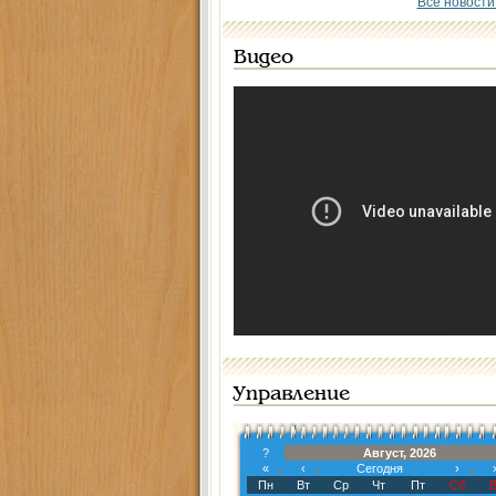
Все новости
Видео
Управление
?
Август, 2026
«
‹
Сегодня
›
Пн
Вт
Ср
Чт
Пт
Сб
В