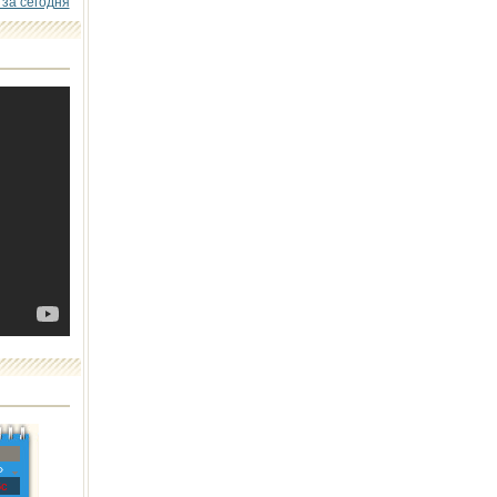
 за сегодня
»
с