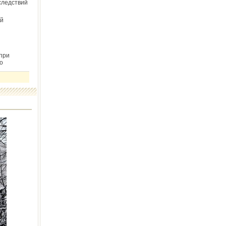
следствий
й
при
о