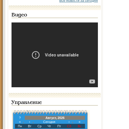
Все новости за сегодня
Видео
Управление
?
Август, 2026
«
‹
Сегодня
›
»
Пн
Вт
Ср
Чт
Пт
Сб
Вс