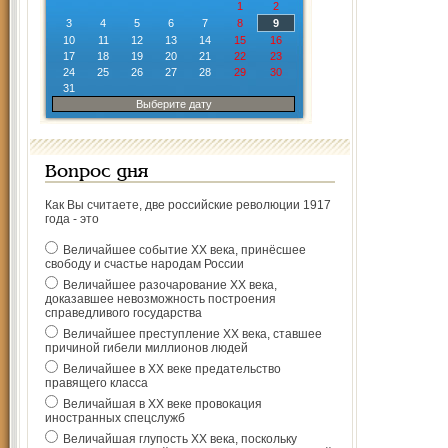
1
2
3
4
5
6
7
8
9
10
11
12
13
14
15
16
17
18
19
20
21
22
23
24
25
26
27
28
29
30
31
Выберите дату
Вопрос дня
Как Вы считаете, две российские революции 1917
года - это
Величайшее событие ХХ века, принёсшее
свободу и счастье народам России
Величайшее разочарование ХХ века,
доказавшее невозможность построения
справедливого государства
Величайшее преступление ХХ века, ставшее
причиной гибели миллионов людей
Величайшее в ХХ веке предательство
правящего класса
Величайшая в ХХ веке провокация
иностранных спецслужб
Величайшая глупость ХХ века, поскольку