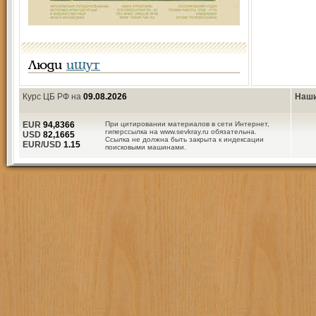
Люди
ищут
Курс ЦБ РФ на
09.08.2026
Наши
EUR
94,8366
При цитировании материалов в сети Интернет,
гиперссылка на www.sevkray.ru обязательна.
USD
82,1665
Ссылка не должна быть закрыта к индексации
EUR/USD
1.15
поисковыми машинами.