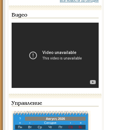
Все новости за сегодня
Видео
Управление
?
Август, 2026
«
‹
Сегодня
›
»
Пн
Вт
Ср
Чт
Пт
Сб
Вс