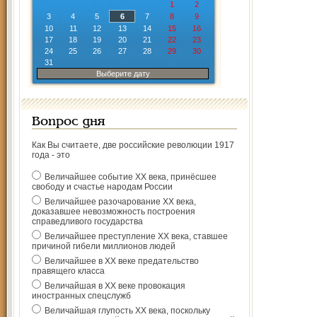
1
2
3
4
5
6
7
8
9
10
11
12
13
14
15
16
17
18
19
20
21
22
23
24
25
26
27
28
29
30
31
Выберите дату
Вопрос дня
Как Вы считаете, две российские революции 1917
года - это
Величайшее событие ХХ века, принёсшее
свободу и счастье народам России
Величайшее разочарование ХХ века,
доказавшее невозможность построения
справедливого государства
Величайшее преступление ХХ века, ставшее
причиной гибели миллионов людей
Величайшее в ХХ веке предательство
правящего класса
Величайшая в ХХ веке провокация
иностранных спецслужб
Величайшая глупость ХХ века, поскольку