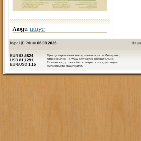
Люди
ищут
Курс ЦБ РФ на
06.08.2026
Наши
EUR
93,5824
При цитировании материалов в сети Интернет,
гиперссылка на www.sevkray.ru обязательна.
USD
81,1291
Ссылка не должна быть закрыта к индексации
EUR/USD
1.15
поисковыми машинами.